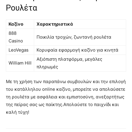
Ρουλέτα
Καζίνο
Χαρακτηριστικά
888
Ποικιλία τροχών, ζωντανή ρουλέτα
Casino
LeoVegas
Κορυφαία εφαρμογή καζίνο για κινητά
Αξιόπιστη πλατφόρμα, μεγάλες
William Hill
πληρωμές
Με τη χρήση των παραπάνω συμβουλών και την επιλογή
του κατάλληλου online καζίνο, μπορείτε να απολαύσετε
τη ρουλέτα με ασφάλεια και εμπιστοσύνη, ανεξαρτήτως
της πείρας σας ως παίκτης.Απολαύστε το παιχνίδι και
καλή τύχη!