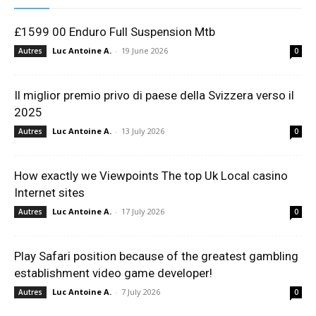
£1599 00 Enduro Full Suspension Mtb
Luc Antoine A.
-
19 June 2026
Autres
0
Il miglior premio privo di paese della Svizzera verso il
2025
Luc Antoine A.
-
13 July 2026
Autres
0
How exactly we Viewpoints The top Uk Local casino
Internet sites
Luc Antoine A.
-
17 July 2026
Autres
0
Play Safari position because of the greatest gambling
establishment video game developer!
Luc Antoine A.
-
7 July 2026
Autres
0