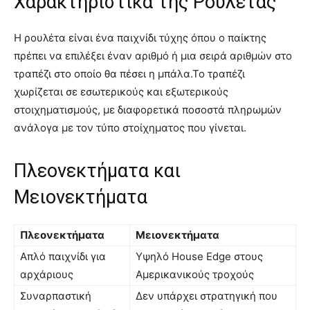
Χαρακτηριστικά της Ρουλέτας
Η ρουλέτα είναι ένα παιχνίδι τύχης όπου ο παίκτης
πρέπει να επιλέξει έναν αριθμό ή μια σειρά αριθμών στο
τραπέζι στο οποίο θα πέσει η μπάλα.Το τραπέζι
χωρίζεται σε εσωτερικούς και εξωτερικούς
στοιχηματισμούς, με διαφορετικά ποσοστά πληρωμών
ανάλογα με τον τύπο στοίχηματος που γίνεται.
Πλεονεκτήματα και
Μειονεκτήματα
Πλεονεκτήματα
Μειονεκτήματα
Απλό παιχνίδι για
Υψηλό House Edge στους
αρχάριους
Αμερικανικούς τροχούς
Συναρπαστική
Δεν υπάρχει στρατηγική που