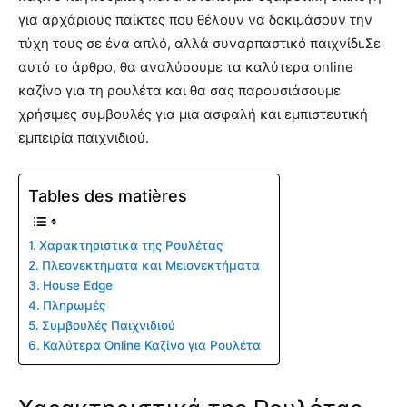
για αρχάριους παίκτες που θέλουν να δοκιμάσουν την
τύχη τους σε ένα απλό, αλλά συναρπαστικό παιχνίδι.Σε
αυτό το άρθρο, θα αναλύσουμε τα καλύτερα online
καζίνο για τη ρουλέτα και θα σας παρουσιάσουμε
χρήσιμες συμβουλές για μια ασφαλή και εμπιστευτική
εμπειρία παιχνιδιού.
Tables des matières
Χαρακτηριστικά της Ρουλέτας
Πλεονεκτήματα και Μειονεκτήματα
House Edge
Πληρωμές
Συμβουλές Παιχνιδιού
Καλύτερα Online Καζίνο για Ρουλέτα