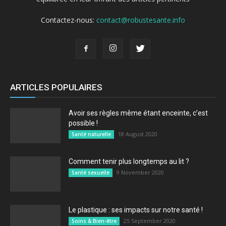
Contactez-nous:
contact@robustesante.info
ARTICLES POPULAIRES
Avoir ses règles même étant enceinte, c’est
possible !
18 August 2020
Santé naturelle
Comment tenir plus longtemps au lit ?
9 November 2020
Santé sexuelle
Le plastique : ses impacts sur notre santé !
25 September 2020
Soins & Bien-être