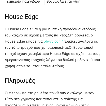
εμπειρία παιχνιδιού
εξασφαλίζει τη νίκη
House Edge
Ο House Edge είναι η μαθηματική προσδοκία κέρδους
του καζίνο σε σχέση με τους παίκτες.Στη ρουλέτα, ο
House Edge μπορεί να
olwyc.com/
ποικίλει ανάλογα με
τον τύπο τροχού που χρησιμοποιείται.Οι Ευρωπαϊκοί
τροχοί έχουν χαμηλότερο House Edge σε σχέση με τους
Αμερικανικούς τροχούς λόγω του διπλού μηδενικού που
χρησιμοποιείται στους τελευταίους.
Πληρωμές
Οι πληρωμές στη ρουλέτα ποικίλουν ανάλογα με τον
τύπο στοίχηματος που τοποθετεί ο παίκτης.Για
παράδειγμα, η επίτευξη ενός μονού αριθμού στην