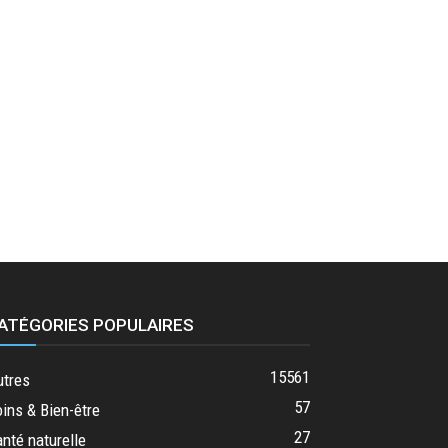
ATÉGORIES POPULAIRES
15561
utres
57
ins & Bien-être
27
nté naturelle