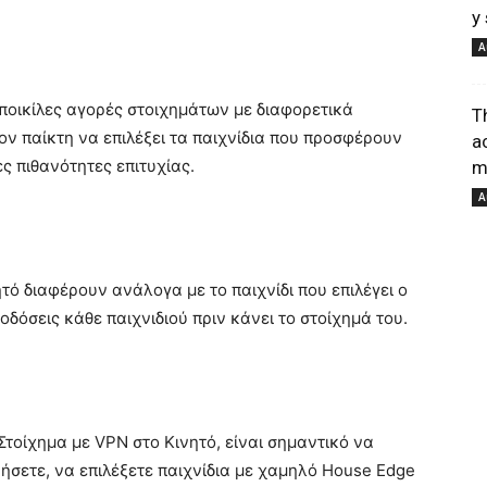
y
A
pour
ποικίλες αγορές στοιχημάτων με διαφορετικά
T
ον παίκτη να επιλέξει τα παιχνίδια που προσφέρουν
a
ς πιθανότητες επιτυχίας.
m
A
votre
τό διαφέρουν ανάλογα με το παιχνίδι που επιλέγει ο
οδόσεις κάθε παιχνιδιού πριν κάνει το στοίχημά του.
bien-
 Στοίχημα με VPN στο Κινητό, είναι σημαντικό να
ήσετε, να επιλέξετε παιχνίδια με χαμηλό House Edge