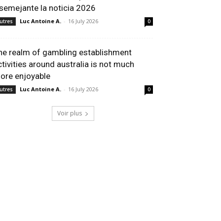
 semejante la noticia 2026
Luc Antoine A.
-
16 July 2026
utres
0
he realm of gambling establishment
ctivities around australia is not much
ore enjoyable
Luc Antoine A.
-
16 July 2026
utres
0
Voir plus