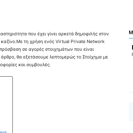
Santé
M
ραστηριότητα που έχει γίνει αρκετά δημοφιλής στον
 καζίνο.Με τη χρήση ενός Virtual Private Network
–
 πρόσβαση σε αγορές στοιχημάτων που είναι
 άρθρο, θα εξετάσουμε
λεπτομερώς το Στοίχημα με
ροφορίες και συμβουλές.
Les
νητό