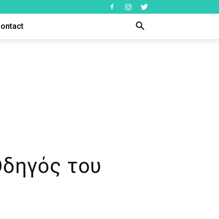
ontact
Οδηγός του