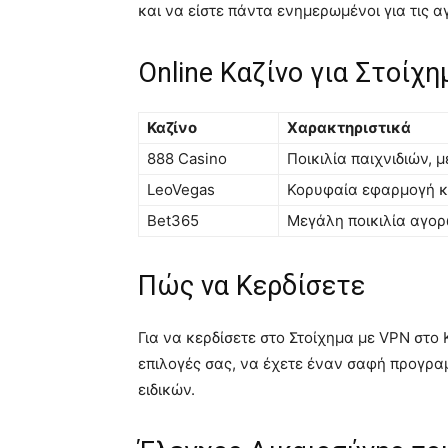
και να είστε πάντα ενημερωμένοι για τις α
Online Καζίνο για Στοίχ
Καζίνο
Χαρακτηριστικά
888 Casino
Ποικιλία παιχνιδιών, 
LeoVegas
Κορυφαία εφαρμογή κ
Bet365
Μεγάλη ποικιλία αγο
Πώς να Κερδίσετε
Για να κερδίσετε στο Στοίχημα με VPN στο Κ
επιλογές σας, να έχετε έναν σαφή προγρα
ειδικών.