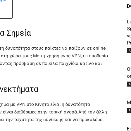
D
astuces
L
S
α Σημεία
v
P
τη δυνατότητα στους παίκτες να παίξουν σε online
A
 στη χώρα τους.Με τη χρήση ενός VPN, η τοποθεσία
et
οντας πρόσβαση σε ποικίλα παιχνίδια καζίνο και
O
o
A
ονεκτήματα
M
conseils
ημα με VPN στο Κινητό είναι η δυνατότητα
A
 είναι διαθέσιμες στην τοπική αγορά.Από την άλλη
ει την ταχύτητα της σύνδεσης και να προκαλέσει
E