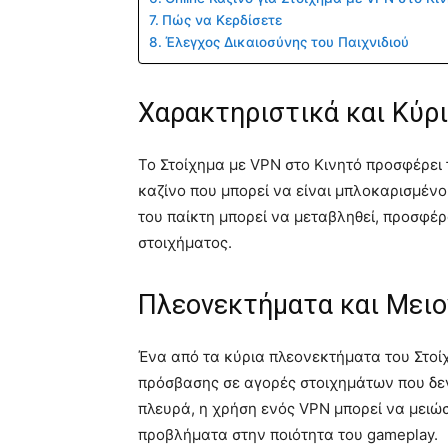
Πώς να Κερδίσετε
Έλεγχος Δικαιοσύνης του Παιχνιδιού
Χαρακτηριστικά και Κύρι
Το Στοίχημα με VPN στο Κινητό προσφέρει 
καζίνο που μπορεί να είναι μπλοκαρισμένο
του παίκτη μπορεί να μεταβληθεί, προσφέρ
στοιχήματος.
Πλεονεκτήματα και Μει
Ένα από τα κύρια πλεονεκτήματα του Στοίχ
πρόσβασης σε αγορές στοιχημάτων που δεν
πλευρά, η χρήση ενός VPN μπορεί να μειώσ
προβλήματα στην ποιότητα του gameplay.