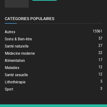
CATÉGORIES POPULAIRES
15561
Autres
57
Soins & Bien-être
27
Santé naturelle
22
Médecine moderne
17
Alimentation
12
Maladies
12
Santé sexuelle
5
Lithothérapie
3
Sport