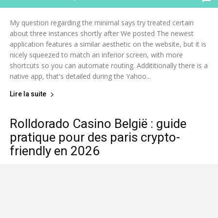
My question regarding the minimal says try treated certain
about three instances shortly after We posted The newest
application features a similar aesthetic on the website, but it is
nicely squeezed to match an inferior screen, with more
shortcuts so you can automate routing. Addititionally there is a
native app, that's detailed during the Yahoo...
Lire la suite
Rolldorado Casino België : guide
pratique pour des paris crypto-
friendly en 2026