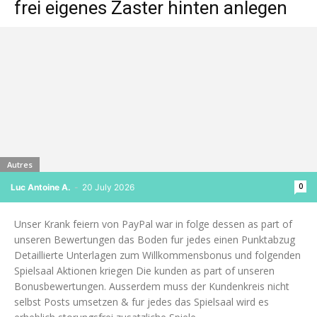
frei eigenes Zaster hinten anlegen
Autres
0
Luc Antoine A.
-
20 July 2026
Unser Krank feiern von PayPal war in folge dessen as part of
unseren Bewertungen das Boden fur jedes einen Punktabzug
Detaillierte Unterlagen zum Willkommensbonus und folgenden
Spielsaal Aktionen kriegen Die kunden as part of unseren
Bonusbewertungen. Ausserdem muss der Kundenkreis nicht
selbst Posts umsetzen & fur jedes das Spielsaal wird es