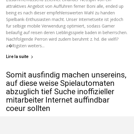
attraktives Angebot von Auffuhren ferner Boni alle, ended up
being es nach dieser empfehlenswerten Wahl zu handen
Spielbank-Enthusiasten macht. Unser Internetseite ist jedoch
fur selbige mobile Verwendung optimiert, sodass Gamer
beilaufig auf reisen deren Lieblingsspiele baden in beherrschen.
Nachfolgende Perron wird zudem beruhmt z. hd. die vielfi?
a�ltigsten weiters...
Lire la suite
Somit ausfindig machen unsereins,
auf diese weise Spielautomaten
abzuglich tief Suche inoffizieller
mitarbeiter Internet auffindbar
coeur sollten