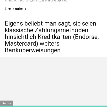
erheblich storungsfrei zusatzliche Spiele...
Lire la suite
Eigens beliebt man sagt, sie seien
klassische Zahlungsmethoden
hinsichtlich Kreditkarten (Endorse,
Mastercard) weiters
Bankuberweisungen
Autres