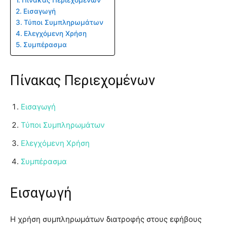
Εισαγωγή
Τύποι Συμπληρωμάτων
Ελεγχόμενη Χρήση
Συμπέρασμα
Πίνακας Περιεχομένων
Εισαγωγή
Τύποι Συμπληρωμάτων
Ελεγχόμενη Χρήση
Συμπέρασμα
Εισαγωγή
Η χρήση συμπληρωμάτων διατροφής στους εφήβους