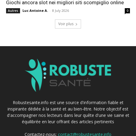
Giochi ancora slot nei migliori siti scompiglio online
Luc Antoine A.
-
8 July 2026
Autres
0
Voir plus
Robustesante.info est une source d'information fiable et
inspirante dédiée à la santé et au bien-être. Notre objectif est
d'accompagner nos lecteurs dans leur quête d'une vie saine et
équilibrée en leur offrant des articles pertinents
Contactez-nous:
contact@robustesante.info