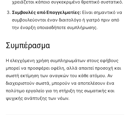
χρειάζεται κάποιο συγκεκριμένο θρεπτικό συστατικό.
Συμβουλές από Επαγγελματίες:
Είναι σημαντικό να
συμβουλεύονται έναν διαιτολόγο ή γιατρό πριν από
την έναρξη οποιασδήποτε συμπλήρωσης.
Συμπέρασμα
Η ελεγχόμενη χρήση συμπληρωμάτων στους εφήβους
μπορεί να προσφέρει οφέλη, αλλά απαιτεί προσοχή και
σωστή εκτίμηση των αναγκών του κάθε ατόμου. Αν
διαχειριστούν σωστά, μπορούν να αποτελέσουν ένα
πολύτιμο εργαλείο για τη στήριξη της σωματικής και
ψυχικής ανάπτυξης των νέων.