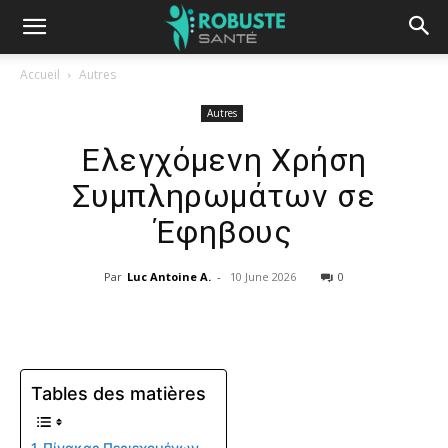
Accueil
Autres
Autres
Ελεγχόμενη Χρήση
Συμπληρωμάτων σε
Έφηβους
Par
Luc Antoine A.
-
10 June 2026
0
Tables des matières
Πίνακας Περιεχομένων