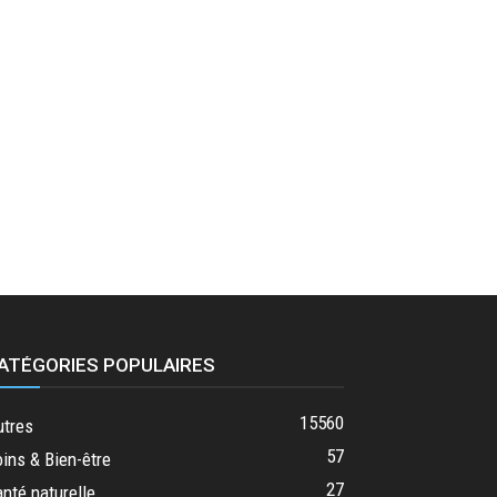
ATÉGORIES POPULAIRES
15560
utres
57
ins & Bien-être
27
nté naturelle