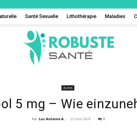
aturelle
Santé Sexuelle
Lithothérapie
Maladies
C
Autres
Robuste
ol 5 mg – Wie einzun
Par
Luc Antoine A.
-
23 June 2026
0