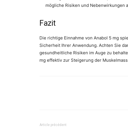
mögliche Risiken und Nebenwirkungen a
Fazit
Die richtige Einnahme von Anabol 5 mg spie
Sicherheit Ihrer Anwendung. Achten Sie dar
gesundheitliche Risiken im Auge zu behalt
mg effektiv zur Steigerung der Muskelmasse
Article précédent