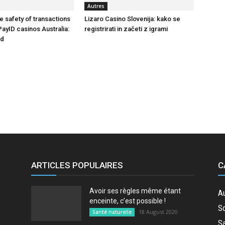
Autres
e safety of transactions
Lizaro Casino Slovenija: kako se
PayID casinos Australia:
registrirati in začeti z igrami
nd
ARTICLES POPULAIRES
C
Avoir ses règles même étant
A
enceinte, c’est possible !
So
18 August 2020
Santé naturelle
Sa