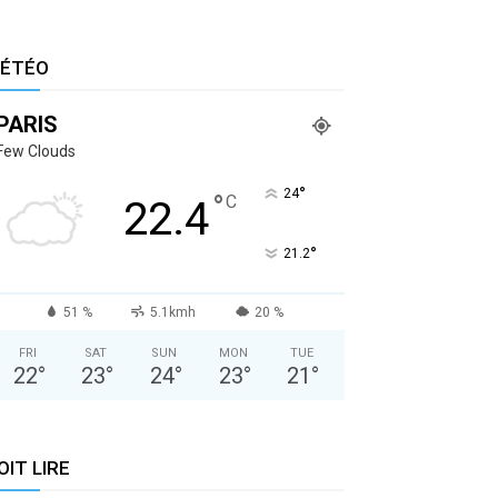
ÉTÉO
PARIS
Few Clouds
°
24
°
C
22.4
°
21.2
51 %
5.1kmh
20 %
FRI
SAT
SUN
MON
TUE
22
°
23
°
24
°
23
°
21
°
OIT LIRE