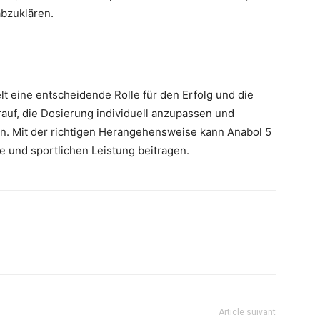
bzuklären.
être
lt eine entscheidende Rolle für den Erfolg und die
auf, die Dosierung individuell anzupassen und
en. Mit der richtigen Herangehensweise kann Anabol 5
 und sportlichen Leistung beitragen.
en
un
Article suivant