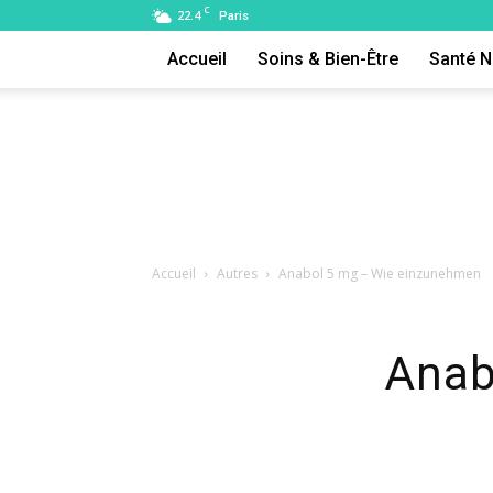
C
22.4
Paris
Accueil
Soins & Bien-Être
Santé N
Accueil
Autres
Anabol 5 mg – Wie einzunehmen
Anab