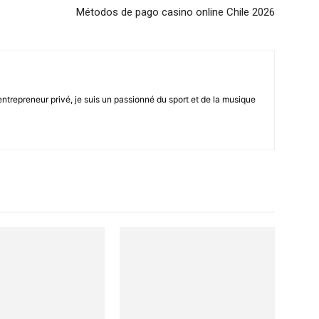
Métodos de pago casino online Chile 2026
seul
trepreneur privé, je suis un passionné du sport et de la musique
endroit