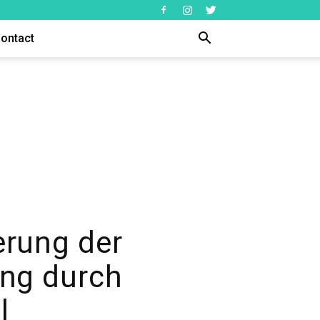
ontact
erung der
ing durch
l