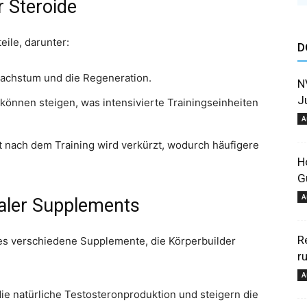
r Steroide
astuces
eile, darunter:
D
achstum und die Regeneration.
N
J
können steigen, was intensivierte Trainingseinheiten
A
et
 nach dem Training wird verkürzt, wodurch häufigere
H
G
A
galer Supplements
R
 es verschiedene Supplemente, die Körperbuilder
conseils
r
A
ie natürliche Testosteronproduktion und steigern die