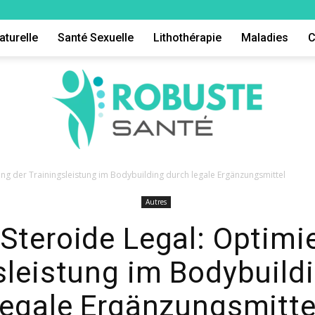
aturelle
Santé Sexuelle
Lithothérapie
Maladies
C
ng der Trainingsleistung im Bodybuilding durch legale Ergänzungsmittel
Autres
Robuste
Steroide Legal: Optimi
sleistung im Bodybuild
legale Ergänzungsmitte