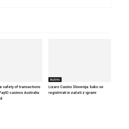
seul
Autres
endroit
e safety of transactions
Lizaro Casino Slovenija: kako se
PayID casinos Australia:
registrirati in začeti z igrami
nd