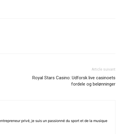
être
Article suivant
en
Royal Stars Casino: Udforsk live casinoets
fordele og belønninger
trepreneur privé, je suis un passionné du sport et de la musique
un