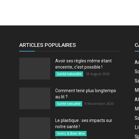
ARTICLES POPULAIRES
C
Avoir ses règles même étant
A
enceinte, c’est possible !
So
18 August 2020
Santé naturelle
Sa
M
Comment tenir plus longtemps
au lit ?
Al
9 November 2020
Santé sexuelle
M
Sa
Le plastique : ses impacts sur
notre santé !
Li
Soins & Bien-être
Sp
25 September 2020