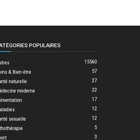
ATÉGORIES POPULAIRES
15560
utres
57
ins & Bien-être
27
nté naturelle
22
édecine moderne
17
imentation
12
aladies
12
nté sexuelle
5
thothérapie
3
ort