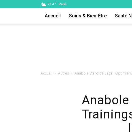
C
22.4
Paris
Accueil
Soins & Bien-Être
Santé N
Accueil
Autres
Anabole Steroide Legal: Optimieru
Anabole 
Training