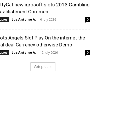
ittyCat new igrosoft slots 2013 Gambling
stablishment Comment
Luc Antoine A.
-
6 July 2026
utres
0
lots Angels Slot Play On the internet the
eal deal Currency otherwise Demo
Luc Antoine A.
-
12 July 2026
utres
0
Voir plus