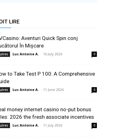
OIT LIRE
VCasino: Aventuri Quick Spin conj
ucătorul În Mișcare
Luc Antoine A.
-
16 July 2026
utres
0
ow to Take Test P 100: A Comprehensive
uide
Luc Antoine A.
-
11 June 2026
utres
0
eal money internet casino no-put bonus
ules: 2026 the fresh associate incentives
Luc Antoine A.
-
11 July 2026
utres
0