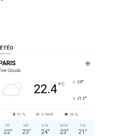
ÉTÉO
PARIS
Few Clouds
°
24
°
C
22.4
°
21.2
51 %
5.1kmh
20 %
FRI
SAT
SUN
MON
TUE
22
°
23
°
24
°
23
°
21
°