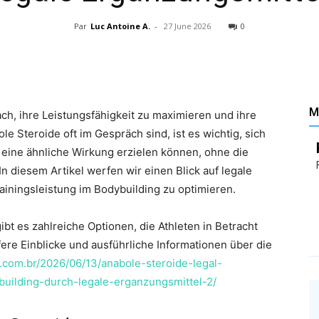
Santé
Par
Luc Antoine A.
-
27 June 2026
0
M
ch, ihre Leistungsfähigkeit zu maximieren und ihre
–
e Steroide oft im Gespräch sind, ist es wichtig, sich
e eine ähnliche Wirkung erzielen können, ohne die
In diesem Artikel werfen wir einen Blick auf legale
ainingsleistung im Bodybuilding zu optimieren.
bt es zahlreiche Optionen, die Athleten in Betracht
Les
fere Einblicke und ausführliche Informationen über die
li.com.br/2026/06/13/anabole-steroide-legal-
building-durch-legale-erganzungsmittel-2/