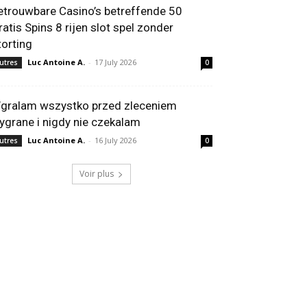
etrouwbare Casino’s betreffende 50
ratis Spins 8 rijen slot spel zonder
torting
Luc Antoine A.
-
17 July 2026
utres
0
gralam wszystko przed zleceniem
ygrane i nigdy nie czekalam
Luc Antoine A.
-
16 July 2026
utres
0
Voir plus