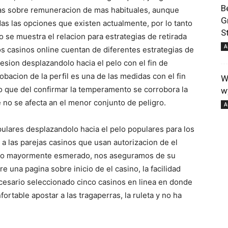
B
gias sobre remuneracion de mas habituales, aunque
G
as las opciones que existen actualmente, por lo tanto
S
pour
o se muestra el relacion para estrategias de retirada
A
s casinos online cuentan de diferentes estrategias de
esion desplazandolo hacia el pelo con el fin de
bacion de la perfil es una de las medidas con el fin
W
to que del confirmar la temperamento se corrobora la
w
 no se afecta an el menor conjunto de peligro.
A
votre
ulares desplazandolo hacia el pelo populares para los
a las parejas casinos que usan autorizacion de el
dio mayormente esmerado, nos aseguramos de su
 una pagina sobre inicio de el casino, la facilidad
cesario seleccionado cinco casinos en linea en donde
table apostar a las tragaperras, la ruleta y no ha
bien-