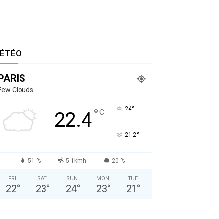
ÉTÉO
PARIS
Few Clouds
°
24
°
C
22.4
°
21.2
51 %
5.1kmh
20 %
FRI
SAT
SUN
MON
TUE
22
°
23
°
24
°
23
°
21
°