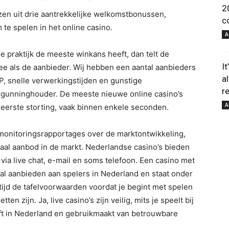
2
zen uit drie aantrekkelijke welkomstbonussen,
c
m te spelen in het online casino.
pour
A
 de praktijk de meeste winkans heeft, dan telt de
I
ee als de aanbieder. Wij hebben een aantal aanbieders
a
 snelle verwerkingstijden en gunstige
r
gunninghouder. De meeste nieuwe online casino’s
A
 eerste storting, vaak binnen enkele seconden.
votre
 monitoringsrapportages over de marktontwikkeling,
gaal aanbod in de markt. Nederlandse casino’s bieden
ia live chat, e-mail en soms telefoon. Een casino met
aal aanbieden aan spelers in Nederland en staat onder
ltijd de tafelvoorwaarden voordat je begint met spelen
bien-
n zijn. Ja, live casino’s zijn veilig, mits je speelt bij
ft in Nederland en gebruikmaakt van betrouwbare