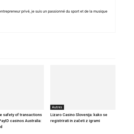
trepreneur privé, je suis un passionné du sport et de la musique
Autres
e safety of transactions
Lizaro Casino Slovenija: kako se
PayID casinos Australia:
registrirati in začeti z igrami
nd