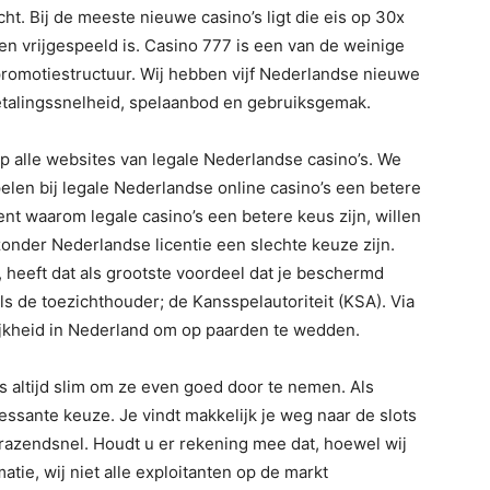
ht. Bij de meeste nieuwe casino’s ligt die eis op 30x
en vrijgespeeld is. Casino 777 is een van de weinige
promotiestructuur. Wij hebben vijf Nederlandse nieuwe
etalingssnelheid, spelaanbod en gebruiksgemak.
seul
 alle websites van legale Nederlandse casino’s. We
elen bij legale Nederlandse online casino’s een betere
ent waarom legale casino’s een betere keus zijn, willen
nder Nederlandse licentie een slechte keuze zijn.
, heeft dat als grootste voordeel dat je beschermd
 de toezichthouder; de Kansspelautoriteit (KSA). Via
endroit
ijkheid in Nederland om op paarden te wedden.
s altijd slim om ze even goed door te nemen. Als
essante keuze. Je vindt makkelijk je weg naar de slots
n razendsnel. Houdt u er rekening mee dat, hoewel wij
atie, wij niet alle exploitanten op de markt