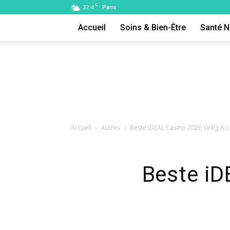
C
22.4
Paris
Accueil
Soins & Bien-Être
Santé N
Accueil
Autres
Beste iDEAL Casino 2026 Veilig & 
Beste iD