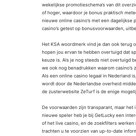
wekelijkse promotieschema’s van dit overzic
of hoger, waardoor je bonus praktisch mete
nieuwe online casino’s met een dagelijkse 
casino’s getest op bonusvoorwaarden, uitb
Het KSA woordmerk vind je dan ook terug op
hopen jou ervan te hebben overtuigd dat sp
keuze is. Als je nog steeds niet overtuigd b
we ook nog benadrukken waarom casino’s zo
Als een online casino legaal in Nederland is
wordt door de Nederlandse overheid middels
de zusterwebsite ZeTurf is de enige mogel
De voorwaarden zijn transparant, maar het i
nieuwe speler heb je bij GetLucky een inter
of het live casino, en de zoekfilters werke
trachten u te voorzien van up-to-date inform