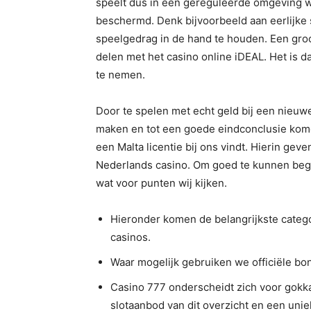
speelt dus in een gereguleerde omgeving waa
beschermd. Denk bijvoorbeeld aan eerlijke 
speelgedrag in de hand te houden. Een groo
delen met het casino online iDEAL. Het is da
te nemen.
Door te spelen met echt geld bij een nieuw
maken en tot een goede eindconclusie komen
een Malta licentie bij ons vindt. Hierin gev
Nederlands casino. Om goed te kunnen begr
wat voor punten wij kijken.
Hieronder komen de belangrijkste categ
casinos.
Waar mogelijk gebruiken we officiële bo
Casino 777 onderscheidt zich voor gokka
slotaanbod van dit overzicht en een unie