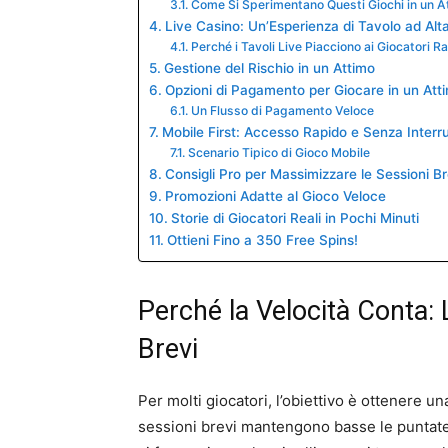
Come Si Sperimentano Questi Giochi in un A
Live Casino: Un’Esperienza di Tavolo ad Alta
Perché i Tavoli Live Piacciono ai Giocatori Ra
Gestione del Rischio in un Attimo
Opzioni di Pagamento per Giocare in un Att
Un Flusso di Pagamento Veloce
Mobile First: Accesso Rapido e Senza Interru
Scenario Tipico di Gioco Mobile
Consigli Pro per Massimizzare le Sessioni Br
Promozioni Adatte al Gioco Veloce
Storie di Giocatori Reali in Pochi Minuti
Ottieni Fino a 350 Free Spins!
Perché la Velocità Conta: L
Brevi
Per molti giocatori, l’obiettivo è ottenere una 
sessioni brevi mantengono basse le puntate