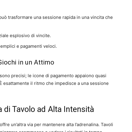
uò trasformare una sessione rapida in una vincita che
le esplosivo di vincite.
seul
emplici e pagamenti veloci.
iochi in un Attimo
ci sono precisi; le icone di pagamento appaiono quasi
. È esattamente il ritmo che impedisce a una sessione
endroit
 di Tavolo ad Alta Intensità
 offre un’altra via per mantenere alta l’adrenalina. Tavoli