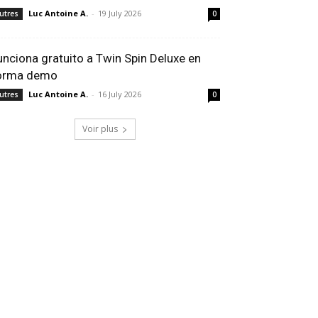
Luc Antoine A.
-
19 July 2026
utres
0
unciona gratuito a Twin Spin Deluxe en
orma demo
Luc Antoine A.
-
16 July 2026
utres
0
Voir plus