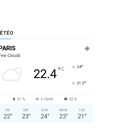
ÉTÉO
PARIS
Few Clouds
°
24
°
C
22.4
°
21.2
51 %
5.1kmh
20 %
FRI
SAT
SUN
MON
TUE
22
°
23
°
24
°
23
°
21
°