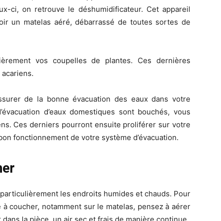
x-ci, on retrouve le déshumidificateur. Cet appareil
avoir un matelas aéré, débarrassé de toutes sortes de
lièrement vos coupelles de plantes. Ces dernières
seul
 acariens.
s’assurer de la bonne évacuation des eaux dans votre
 d’évacuation d’eaux domestiques sont bouchés, vous
ens. Ces derniers pourront ensuite proliférer sur votre
 bon fonctionnement de votre système d’évacuation.
endroit
her
t particulièrement les endroits humides et chauds. Pour
re à coucher, notamment sur le matelas, pensez à aérer
 dans la pièce, un air sec et frais de manière continue.