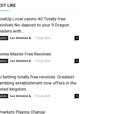
OIT LIRE
evelUp Local casino 40 Totally free
evolves No-deposit to your 9 Dragon
eaders with...
Luc Antoine A.
-
17 July 2026
utres
0
oney Master Free Revolves
Luc Antoine A.
-
16 July 2026
utres
0
o betting totally free revolves: Greatest
ambling establishment now offers in the
nited kingdom...
Luc Antoine A.
-
10 July 2026
utres
0
markets Playing Change