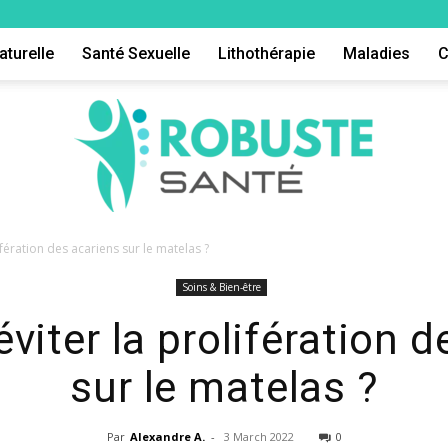
aturelle
Santé Sexuelle
Lithothérapie
Maladies
C
fération des acariens sur le matelas ?
Soins & Bien-être
Robuste
iter la prolifération d
sur le matelas ?
Par
Alexandre A.
-
3 March 2022
0