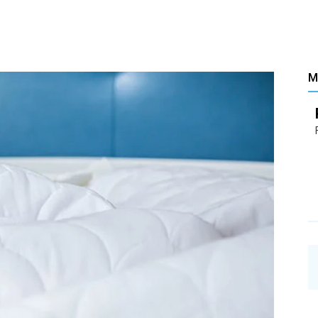
Santé
M
–
Les