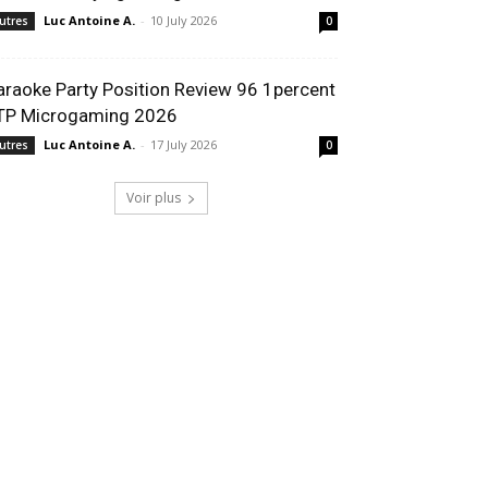
Luc Antoine A.
-
10 July 2026
utres
0
araoke Party Position Review 96 1percent
TP Microgaming 2026
Luc Antoine A.
-
17 July 2026
utres
0
Voir plus