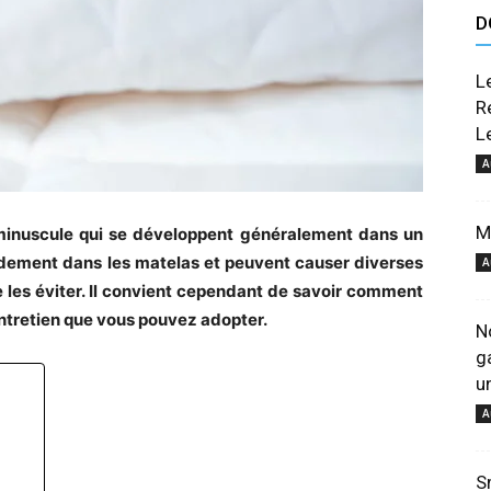
D
astuces
L
R
L
A
et
M
 minuscule qui se développent généralement dans un
pidement dans les matelas et peuvent causer diverses
A
e les éviter. Il convient cependant de savoir comment
entretien que vous pouvez adopter.
N
g
u
conseils
A
S