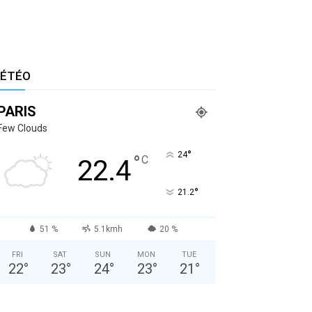
ÉTÉO
PARIS
Few Clouds
°
24
°
C
22.4
°
21.2
51 %
5.1kmh
20 %
FRI
SAT
SUN
MON
TUE
22
°
23
°
24
°
23
°
21
°