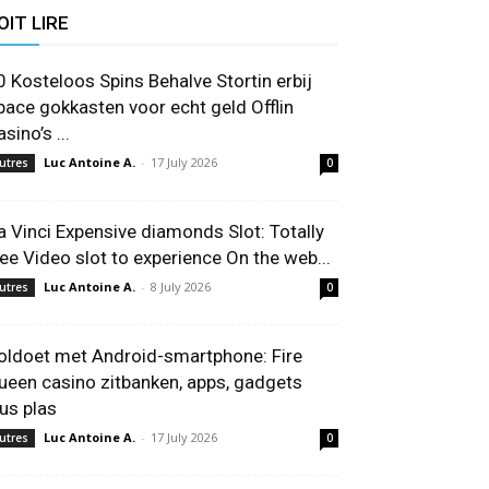
OIT LIRE
0 Kosteloos Spins Behalve Stortin erbij
pace gokkasten voor echt geld Offlin
sino’s ️...
Luc Antoine A.
-
17 July 2026
utres
0
a Vinci Expensive diamonds Slot: Totally
ree Video slot to experience On the web...
Luc Antoine A.
-
8 July 2026
utres
0
oldoet met Android-smartphone: Fire
ueen casino zitbanken, apps, gadgets
lus plas
Luc Antoine A.
-
17 July 2026
utres
0