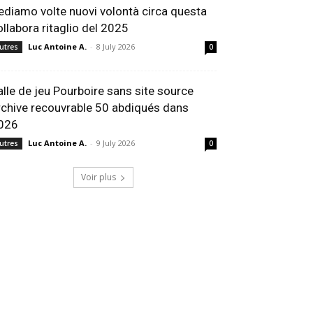
ediamo volte nuovi volontà circa questa
ollabora ritaglio del 2025
Luc Antoine A.
-
8 July 2026
utres
0
alle de jeu Pourboire sans site source
rchive recouvrable 50 abdiqués dans
026
Luc Antoine A.
-
9 July 2026
utres
0
Voir plus