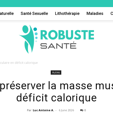
aturelle
Santé Sexuelle
Lithothérapie
Maladies
C
laire en déficit calorique
Autres
Robuste
réserver la masse mus
déficit calorique
Par
Luc Antoine A.
-
6 June 2026
0