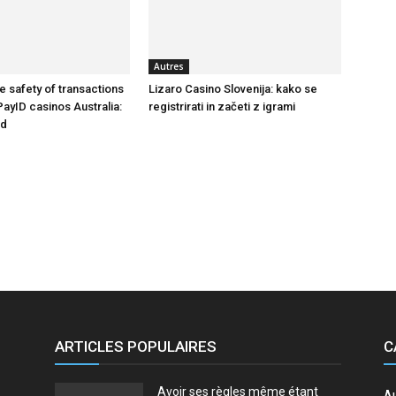
Autres
e safety of transactions
Lizaro Casino Slovenija: kako se
PayID casinos Australia:
registrirati in začeti z igrami
nd
ARTICLES POPULAIRES
C
Avoir ses règles même étant
A