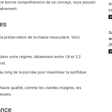
 une bonne compréhension de ce concept, vous pouvez
V
raînement.
c
pour
A
nes
S
 la préservation de la masse musculaire. Voici
a
2
A
ns votre régime, idéalement entre 1,6 et 2,2
votre
rel.
au long de la journée pour maximiser la synthèse
haute qualité, comme les viandes maigres, les
neuses.
bien-
ance