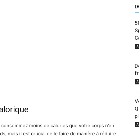
D
astuces
5
S
Ca
A
et
D
f
A
V
alorique
Q
conseils
p
A
us consommez moins de calories que votre corps n’en
ds, mais il est crucial de le faire de manière à réduire