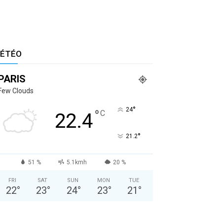
ÉTÉO
PARIS
Few Clouds
°
24
°
C
22.4
°
21.2
51 %
5.1kmh
20 %
FRI
SAT
SUN
MON
TUE
22
°
23
°
24
°
23
°
21
°