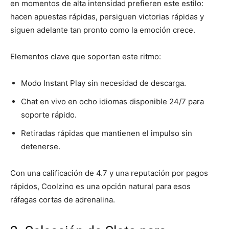
en momentos de alta intensidad prefieren este estilo:
hacen apuestas rápidas, persiguen victorias rápidas y
siguen adelante tan pronto como la emoción crece.
Elementos clave que soportan este ritmo:
Modo Instant Play sin necesidad de descarga.
Chat en vivo en ocho idiomas disponible 24/7 para
soporte rápido.
Retiradas rápidas que mantienen el impulso sin
detenerse.
Con una calificación de 4.7 y una reputación por pagos
rápidos, Coolzino es una opción natural para esos
ráfagas cortas de adrenalina.