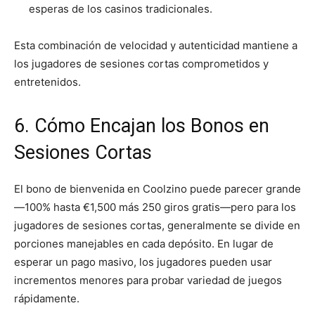
esperas de los casinos tradicionales.
Esta combinación de velocidad y autenticidad mantiene a
los jugadores de sesiones cortas comprometidos y
entretenidos.
6. Cómo Encajan los Bonos en
Sesiones Cortas
El bono de bienvenida en Coolzino puede parecer grande
—100% hasta €1,500 más 250 giros gratis—pero para los
jugadores de sesiones cortas, generalmente se divide en
porciones manejables en cada depósito. En lugar de
esperar un pago masivo, los jugadores pueden usar
incrementos menores para probar variedad de juegos
rápidamente.