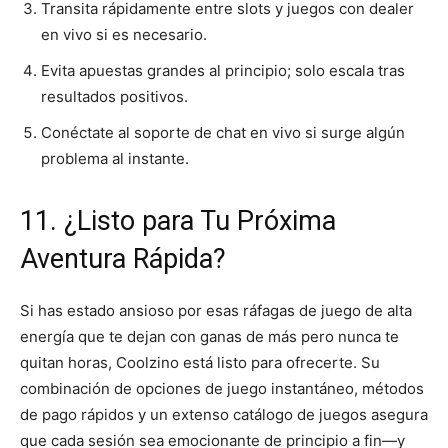
Transita rápidamente entre slots y juegos con dealer
en vivo si es necesario.
Evita apuestas grandes al principio; solo escala tras
resultados positivos.
Conéctate al soporte de chat en vivo si surge algún
problema al instante.
11. ¿Listo para Tu Próxima
Aventura Rápida?
Si has estado ansioso por esas ráfagas de juego de alta
energía que te dejan con ganas de más pero nunca te
quitan horas, Coolzino está listo para ofrecerte. Su
combinación de opciones de juego instantáneo, métodos
de pago rápidos y un extenso catálogo de juegos asegura
que cada sesión sea emocionante de principio a fin—y