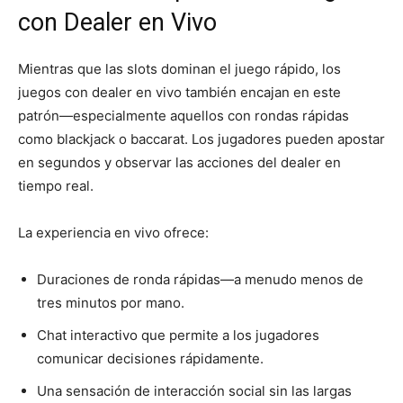
con Dealer en Vivo
Mientras que las slots dominan el juego rápido, los
juegos con dealer en vivo también encajan en este
patrón—especialmente aquellos con rondas rápidas
como blackjack o baccarat. Los jugadores pueden apostar
en segundos y observar las acciones del dealer en
tiempo real.
La experiencia en vivo ofrece:
Duraciones de ronda rápidas—a menudo menos de
tres minutos por mano.
Chat interactivo que permite a los jugadores
comunicar decisiones rápidamente.
Una sensación de interacción social sin las largas