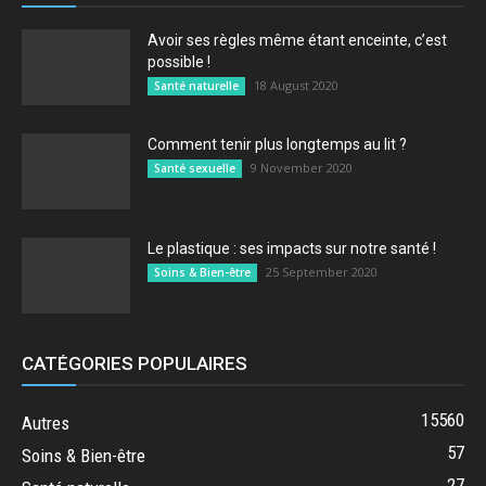
Avoir ses règles même étant enceinte, c’est
possible !
18 August 2020
Santé naturelle
Comment tenir plus longtemps au lit ?
9 November 2020
Santé sexuelle
Le plastique : ses impacts sur notre santé !
25 September 2020
Soins & Bien-être
CATÉGORIES POPULAIRES
15560
Autres
57
Soins & Bien-être
27