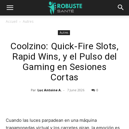
Accueil
Autres
Autres
Coolzino: Quick‑Fire Slots,
Rapid Wins, y el Pulso del
Gaming en Sesiones
Cortas
Par
Luc Antoine A.
-
7 June 2026
0
Cuando las luces parpadean en una máquina
tragamonedas virtual y los carretes giran, la emoción es