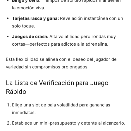
Bingo y keno:
Tiempos de sorteo rápidos mantienen
la emoción viva.
Tarjetas rasca y gana:
Revelación instantánea con un
solo toque.
Juegos de crash:
Alta volatilidad pero rondas muy
cortas—perfectos para adictos a la adrenalina.
Esta flexibilidad se alinea con el deseo del jugador de
variedad sin compromisos prolongados.
La Lista de Verificación para Juego
Rápido
Elige una slot de baja volatilidad para ganancias
inmediatas.
Establece un mini‑presupuesto y detente al alcanzarlo.