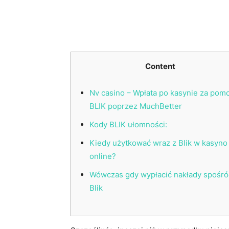
Content
Nv casino – Wpłata po kasynie za pom
BLIK poprzez MuchBetter
Kody BLIK ułomności:
Kiedy użytkować wraz z Blik w kasyno
online?
Wówczas gdy wypłacić nakłady spośr
Blik