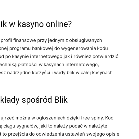
ik w kasyno online?
 profil finansowe przy jednym z obsługiwanych
własnej programu bankowej do wygenerowania kodu
d po kasynie internetowego jak i również potwierdzić
 techniką płatności w kasynach internetowego,
esz nadrzędne korzyści i wady blik w całej kasynach
łady spośród Blik
e ujrzeć można w ogłoszeniach dzięki free spiny. Kod
 ciągu sygnałów, jaki to należy podać w należyte
t to przejścia do odwiedzenia ustawień swojego opisie