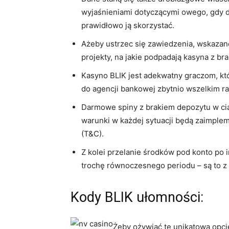
wyjaśnieniami dotyczącymi owego, gdy d
prawidłowo ją skorzystać.
Ażeby ustrzec się zawiedzenia, wskazane
projekty, na jakie podpadają kasyna z br
Kasyno BLIK jest adekwatny graczom, kt
do agencji bankowej zbytnio wszelkim r
Darmowe spiny z brakiem depozytu w ciąg
warunki w każdej sytuacji będą zaimpl
(T&C).
Z kolei przelanie środków pod konto po
trochę równoczesnego periodu – są to z 
Kody BLIK ułomności:
Żeby ożywiać te unikatową opcj