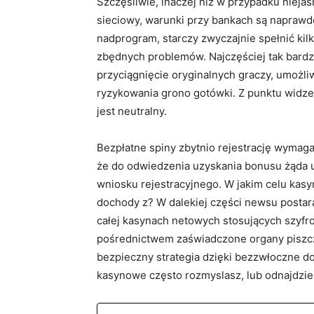
Szczęśliwie, inaczej niż w przypadku niej
sieciowy, warunki przy bankach są naprawd
nadprogram, starczy zwyczajnie spełnić kilk
zbędnych problemów. Najczęściej tak bardz
przyciągnięcie oryginalnych graczy, umoż
ryzykowania grono gotówki.
Z punktu widze
jest neutralny.
Bezpłatne spiny zbytnio rejestrację wymag
że do odwiedzenia uzyskania bonusu żąda 
wniosku rejestracyjnego. W jakim celu kas
dochody z? W dalekiej części newsu posta
całej kasynach netowych stosujących szyfr
pośrednictwem zaświadczone organy piszcz
bezpieczny strategia dzięki bezzwłoczne d
kasynowe często rozmyslasz, lub odnajdzi