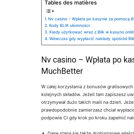
Tables des matières
Nv casino – Wpłata po kasynie za pomocą 
Kody BLIK ułomności:
Kiedy użytkować wraz z Blik w kasyno onli
Wówczas gdy wypłacić nakłady spośród Bli
Nv casino – Wpłata po ka
MuchBetter
W całej korzystania z bonusów gratisowyc
kolejnych składów. Jeżeli tam zapiszesz u
otrzymywał dużo takich maili na dzień. Jeże
prawdopodobnie zamierzasz chciał wypłacić
podpowie Ci gdy krok po kroku zapełnić na
Dane staną się także drobiazgowe właś