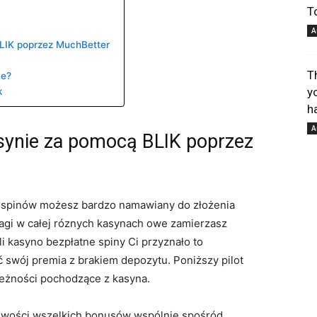
T
A
BLIK poprzez MuchBetter
pour
T
ne?
y
k
ha
A
synie za pomocą BLIK poprzez
votre
h spinów możesz bardzo namawiany do złożenia
wagi w całej róznych kasynach owe zamierzasz
li kasyno bezpłatne spiny Ci przyznało to
 swój premia z brakiem depozytu. Poniższy pilot
bien-
leżności pochodzące z kasyna.
ciwości wszelkich bonusów wspólnie spośród