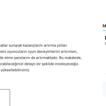
Santé
M
–
atlar sunarak kazançlarını artırma yolları
yeni oyuncuların oyun deneyimlerini artırırken,
e etme şanslarını da artırmaktadır. Bu makalede,
ırabileceğinizi detaylı bir şekilde inceleyeceğiz.
 yükseltebilirsiniz.
Les