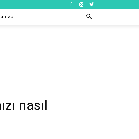
ontact
zı nasıl