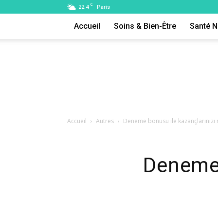
C
22.4
Paris
Accueil
Soins & Bien-Être
Santé N
Accueil
Autres
Deneme bonusu ile kazançlarınızı na
Deneme 