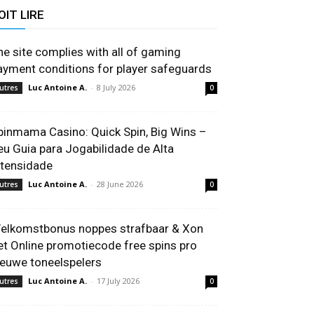
OIT LIRE
he site complies with all of gaming
ayment conditions for player safeguards
Luc Antoine A.
-
8 July 2026
utres
0
pinmama Casino: Quick Spin, Big Wins –
eu Guia para Jogabilidade de Alta
ntensidade
Luc Antoine A.
-
28 June 2026
utres
0
elkomstbonus noppes strafbaar & Xon
et Online promotiecode free spins pro
ieuwe toneelspelers
Luc Antoine A.
-
17 July 2026
utres
0