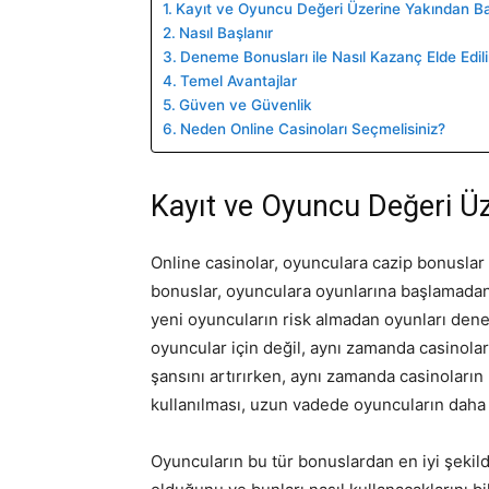
Kayıt ve Oyuncu Değeri Üzerine Yakından B
Nasıl Başlanır
Deneme Bonusları ile Nasıl Kazanç Elde Edili
Temel Avantajlar
Güven ve Güvenlik
Neden Online Casinoları Seçmelisiniz?
Kayıt ve Oyuncu Değeri Ü
Online casinolar, oyunculara cazip bonuslar 
bonuslar, oyunculara oyunlarına başlamadan
yeni oyuncuların risk almadan oyunları dene
oyuncular için değil, aynı zamanda casinola
şansını artırırken, aynı zamanda casinoların p
kullanılması, uzun vadede oyuncuların daha 
Oyuncuların bu tür bonuslardan en iyi şekil