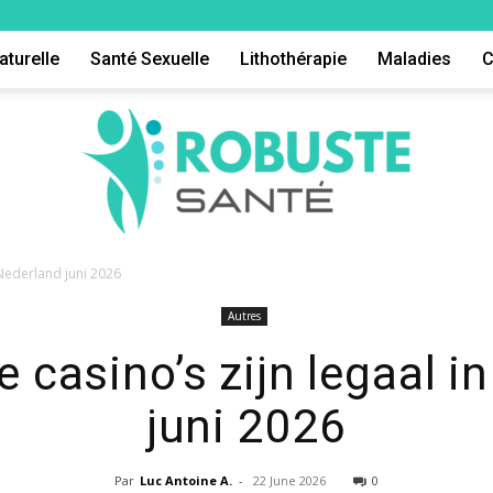
aturelle
Santé Sexuelle
Lithothérapie
Maladies
C
 Nederland juni 2026
Autres
Robuste
e casino’s zijn legaal i
juni 2026
Par
Luc Antoine A.
-
22 June 2026
0