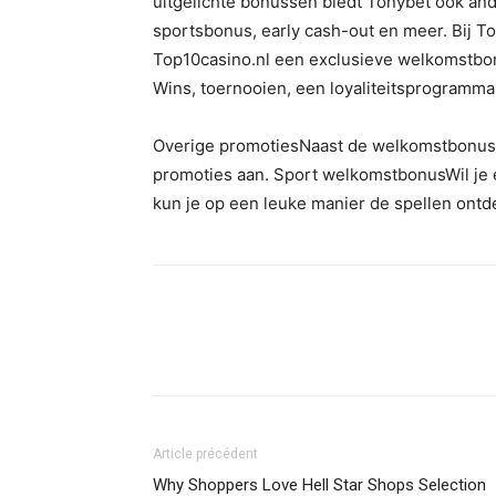
uitgelichte bonussen biedt Tonybet ook and
sportsbonus, early cash-out en meer. Bij
Top10casino.nl een exclusieve welkomstbon
Wins, toernooien, een loyaliteitsprogramma 
Overige promotiesNaast de welkomstbonuss
promoties aan. Sport welkomstbonusWil je e
kun je op een leuke manier de spellen ontde
Article précédent
Why Shoppers Love Hell Star Shops Selection