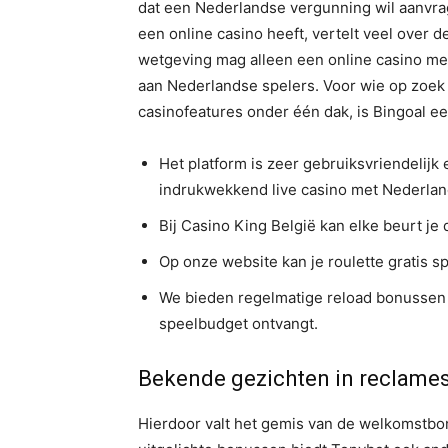
dat een Nederlandse vergunning wil aanvrag
een online casino heeft, vertelt veel over
wetgeving mag alleen een online casino m
aan Nederlandse spelers. Voor wie op zoek i
casinofeatures onder één dak, is Bingoal e
Het platform is zeer gebruiksvriendelij
indrukwekkend live casino met Nederlan
Bij Casino King België kan elke beurt je 
Op onze website kan je roulette gratis spe
We bieden regelmatige reload bonussen w
speelbudget ontvangt.
Bekende gezichten in reclame
Hierdoor valt het gemis van de welkomstbonu