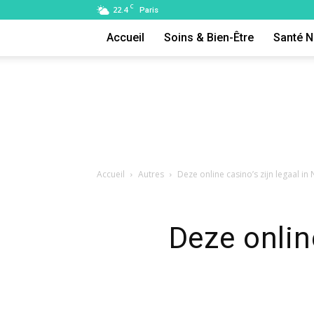
C
22.4
Paris
Accueil
Soins & Bien-Être
Santé N
Accueil
Autres
Deze online casino’s zijn legaal in
Deze onlin