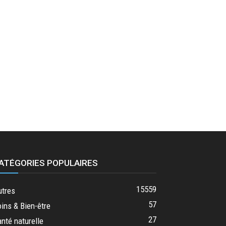
ATÉGORIES POPULAIRES
15559
utres
57
ins & Bien-être
27
nté naturelle