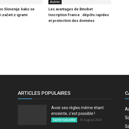
Autres
no Slovenija: kako se
Les avantages de Binobet
in začeti z igrami
Inscription France : dépôts rapides
et protection des données
ARTICLES POPULAIRES
C
Avoir ses règles même étant
A
enceinte, c’est possible !
So
18 August 2020
Santé naturelle
Sa