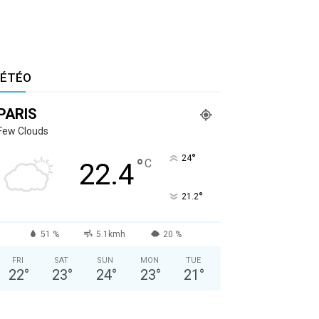
ÉTÉO
PARIS
Few Clouds
°
24
°
C
22.4
°
21.2
51 %
5.1kmh
20 %
FRI
SAT
SUN
MON
TUE
22
°
23
°
24
°
23
°
21
°