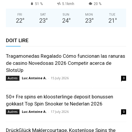
51 %
5.1kmh
20 %
FRI
SAT
SUN
MON
TUE
22
°
23
°
24
°
23
°
21
°
DOIT LIRE
Tragamonedas Regalado Cómo funcionan las ranuras
de casino Novedosas 2026 Competir acerca de
SlotsUp
Luc Antoine A.
-
15 July 2026
Autres
0
50+ Fre spins en kloosterlinge deposit bonussen
gokkast Top Spin Snooker te Nederlan 2026
Luc Antoine A.
-
17 July 2026
Autres
0
DrückGlück Maklercourtage, Kostenlose Spins the