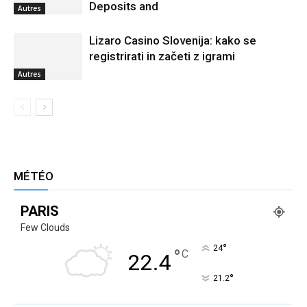
Deposits and
Autres
Lizaro Casino Slovenija: kako se
registrirati in začeti z igrami
Autres
MÉTÉO
PARIS
Few Clouds
°
24
°
C
22.4
°
21.2