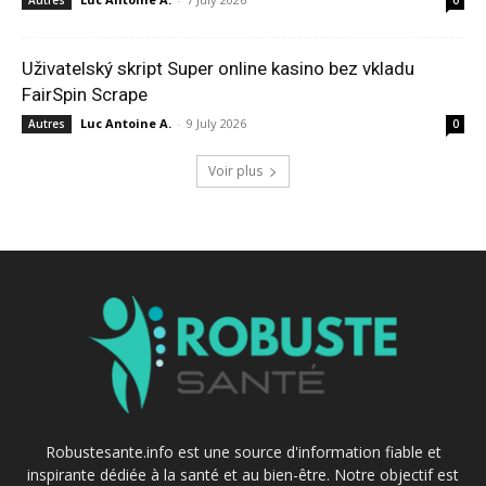
Autres
0
Uživatelský skript Super online kasino bez vkladu
FairSpin Scrape
Luc Antoine A.
-
9 July 2026
Autres
0
Voir plus
Robustesante.info est une source d'information fiable et
inspirante dédiée à la santé et au bien-être. Notre objectif est