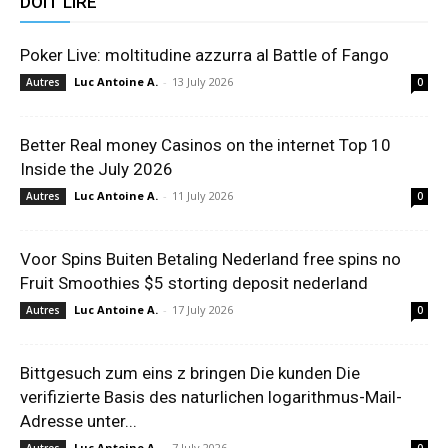
DOIT LIRE
Poker Live: moltitudine azzurra al Battle of Fango
Luc Antoine A.
-
13 July 2026
Autres
0
Better Real money Casinos on the internet Top 10
Inside the July 2026
Luc Antoine A.
-
11 July 2026
Autres
0
Voor Spins Buiten Betaling Nederland free spins no
Fruit Smoothies $5 storting deposit nederland
Luc Antoine A.
-
17 July 2026
Autres
0
Bittgesuch zum eins z bringen Die kunden Die
verifizierte Basis des naturlichen logarithmus-Mail-
Adresse unter...
Luc Antoine A.
-
7 July 2026