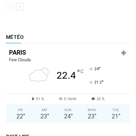
MÉTÉO
PARIS
Few Clouds
°
24
°
C
22.4
°
21.2
51 %
5.1kmh
20 %
FRI
SAT
SUN
MON
TUE
22
°
23
°
24
°
23
°
21
°