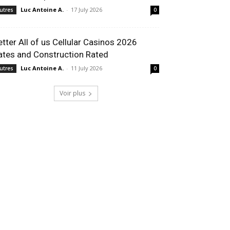
Luc Antoine A.
-
17 July 2026
utres
0
etter All of us Cellular Casinos 2026
ates and Construction Rated
Luc Antoine A.
-
11 July 2026
utres
0
Voir plus