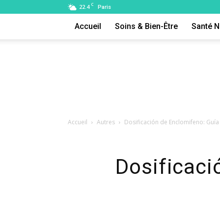
C
22.4
Paris
Accueil
Soins & Bien-Être
Santé N
Accueil
Autres
Dosificación de Enclomifeno: Guí
Dosificaci