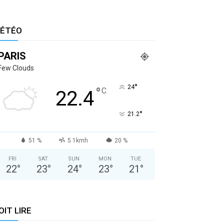
ÉTÉO
PARIS
Few Clouds
°
24
°
C
22.4
°
21.2
51 %
5.1kmh
20 %
FRI
SAT
SUN
MON
TUE
22
°
23
°
24
°
23
°
21
°
OIT LIRE