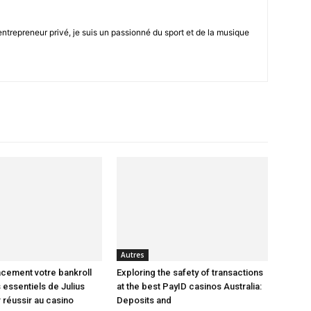
trepreneur privé, je suis un passionné du sport et de la musique
seul
endroit
Autres
acement votre bankroll
Exploring the safety of transactions
 essentiels de Julius
at the best PayID casinos Australia:
 réussir au casino
Deposits and