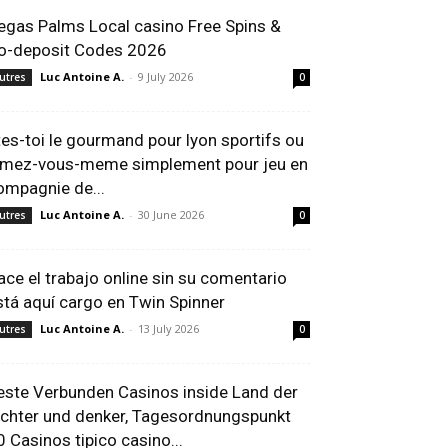
egas Palms Local casino Free Spins &
o-deposit Codes 2026
Luc Antoine A.
-
9 July 2026
utres
0
tes-toi le gourmand pour lyon sportifs ou
imez-vous-meme simplement pour jeu en
ompagnie de...
Luc Antoine A.
-
30 June 2026
utres
0
ace el trabajo online sin su comentario
stá aquí cargo en Twin Spinner
Luc Antoine A.
-
13 July 2026
utres
0
este Verbunden Casinos inside Land der
ichter und denker, Tagesordnungspunkt
0 Casinos tipico casino...