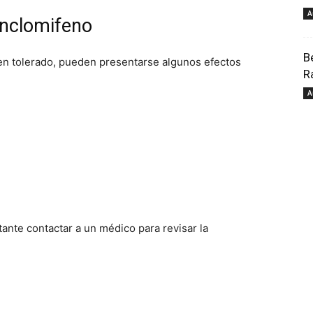
A
Enclomifeno
pour
B
n tolerado, pueden presentarse algunos efectos
R
A
votre
ante contactar a un médico para revisar la
bien-