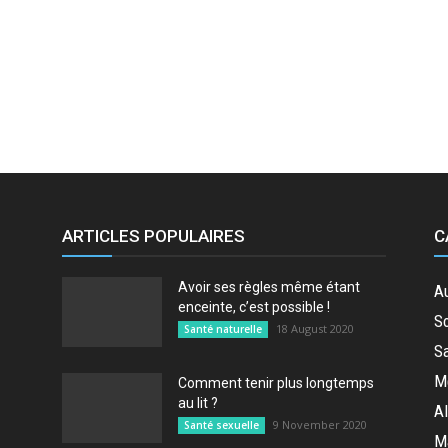
ARTICLES POPULAIRES
C
Avoir ses règles même étant
A
enceinte, c’est possible !
So
18 August 2020
Santé naturelle
Sa
M
Comment tenir plus longtemps
au lit ?
Al
9 November 2020
Santé sexuelle
M