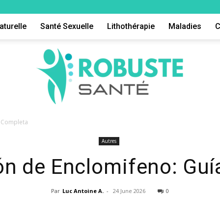
aturelle
Santé Sexuelle
Lithothérapie
Maladies
C
a Completa
Autres
Robuste
ón de Enclomifeno: Gu
Par
Luc Antoine A.
-
24 June 2026
0