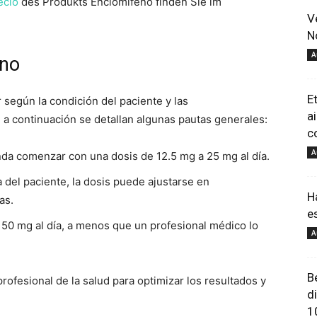
ecio
des Produkts Enclomifeno finden Sie im
V
astuces
N
A
eno
E
 según la condición del paciente y las
a
a continuación se detallan algunas pautas generales:
c
et
A
a comenzar con una dosis de 12.5 mg a 25 mg al día.
 del paciente, la dosis puede ajustarse en
H
as.
e
50 mg al día, a menos que un profesional médico lo
A
conseils
B
rofesional de la salud para optimizar los resultados y
d
1