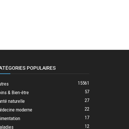
ATÉGORIES POPULAIRES
15561
utres
57
ins & Bien-être
27
nté naturelle
22
édecine moderne
17
imentation
12
aladies