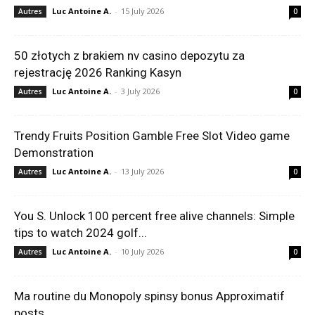
Luc Antoine A.
-
15 July 2026
Autres
0
50 złotych z brakiem nv casino depozytu za
rejestrację 2026 Ranking Kasyn
Luc Antoine A.
-
3 July 2026
Autres
0
Trendy Fruits Position Gamble Free Slot Video game
Demonstration
Luc Antoine A.
-
13 July 2026
Autres
0
You S. Unlock 100 percent free alive channels: Simple
tips to watch 2024 golf...
Luc Antoine A.
-
10 July 2026
Autres
0
Ma routine du Monopoly spinsy bonus Approximatif
posts