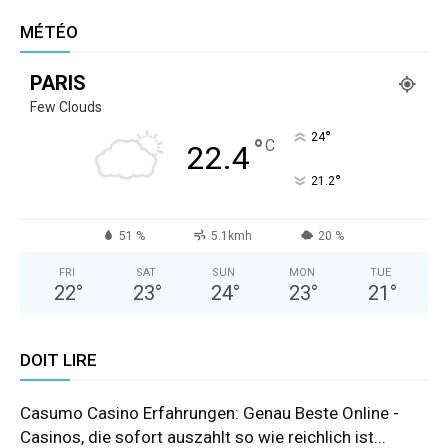
MÉTÉO
PARIS
Few Clouds
°
24
°
C
22.4
°
21.2
51 %
5.1kmh
20 %
FRI
SAT
SUN
MON
TUE
22
°
23
°
24
°
23
°
21
°
DOIT LIRE
Casumo Casino Erfahrungen: Genau Beste Online -
Casinos, die sofort auszahlt so wie reichlich ist...