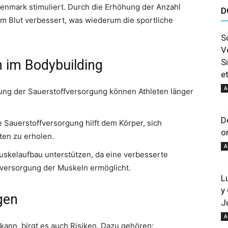
enmark stimuliert. Durch die Erhöhung der Anzahl
D
astuces
im Blut verbessert, was wiederum die sportliche
S
V
n im Bodybuilding
S
e
A
ng der Sauerstoffversorgung können Athleten länger
et
D
 Sauerstoffversorgung hilft dem Körper, sich
o
ten zu erholen.
A
skelaufbau unterstützen, da eine verbesserte
fversorgung der Muskeln ermöglicht.
L
conseils
y
gen
J
A
 kann, birgt es auch Risiken. Dazu gehören: