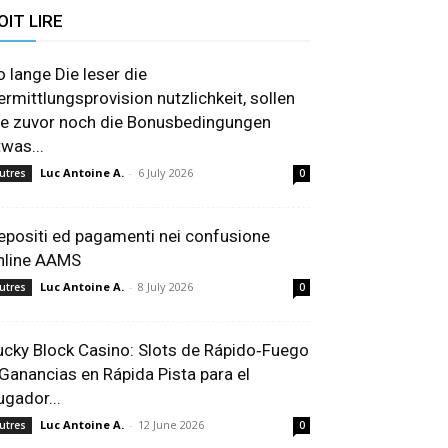
OIT LIRE
o lange Die leser die
ermittlungsprovision nutzlichkeit, sollen
ie zuvor noch die Bonusbedingungen
twas...
Luc Antoine A.
-
6 July 2026
utres
0
epositi ed pagamenti nei confusione
nline AAMS
Luc Antoine A.
-
8 July 2026
utres
0
ucky Block Casino: Slots de Rápido‑Fuego
 Ganancias en Rápida Pista para el
ugador...
Luc Antoine A.
-
12 June 2026
utres
0