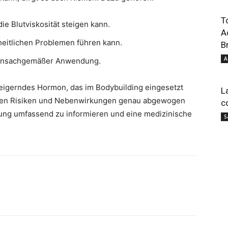
T
ie Blutviskosität steigen kann.
A
pour
eitlichen Problemen führen kann.
Br
A
i unsachgemäßer Anwendung.
steigerndes Hormon, das im Bodybuilding eingesetzt
L
llen Risiken und Nebenwirkungen genau abgewogen
c
dung umfassend zu informieren und eine medizinische
votre
S
bien-