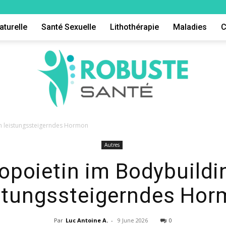
aturelle
Santé Sexuelle
Lithothérapie
Maladies
C
in leistungssteigerndes Hormon
Autres
Robuste
opoietin im Bodybuildi
stungssteigerndes Ho
Par
Luc Antoine A.
-
9 June 2026
0