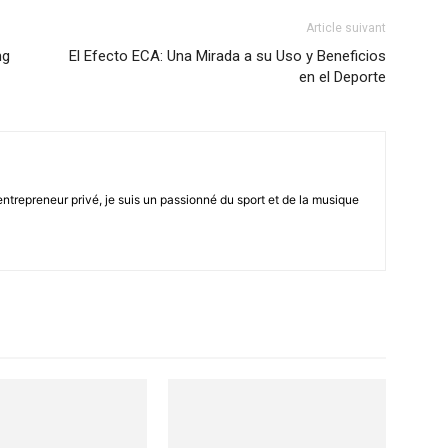
Article suivant
mg
El Efecto ECA: Una Mirada a su Uso y Beneficios
en el Deporte
être
trepreneur privé, je suis un passionné du sport et de la musique
en
un