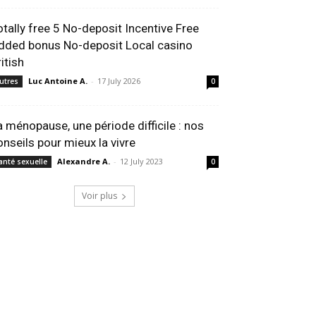
otally free 5 No-deposit Incentive Free
dded bonus No-deposit Local casino
itish
Luc Antoine A.
-
17 July 2026
utres
0
a ménopause, une période difficile : nos
onseils pour mieux la vivre
Alexandre A.
-
12 July 2023
anté sexuelle
0
Voir plus