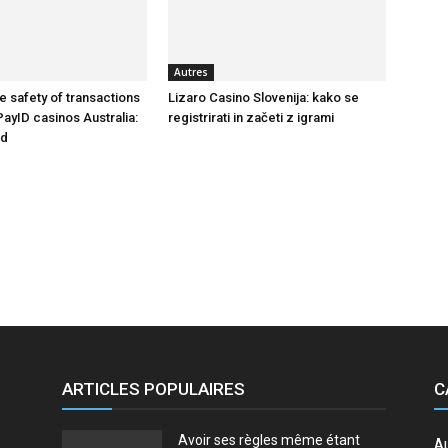
Autres
e safety of transactions
Lizaro Casino Slovenija: kako se
PayID casinos Australia:
registrirati in začeti z igrami
seul
nd
endroit
ARTICLES POPULAIRES
C
Avoir ses règles même étant
A