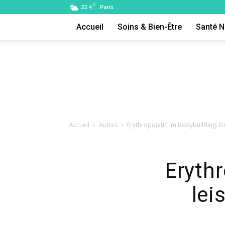
C
22.4
Paris
Accueil
Soins & Bien-Être
Santé N
Accueil
Autres
Erythropoietin im Bodybuilding: E
Erythr
lei