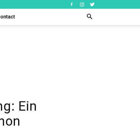
ontact
ng: Ein
rmon