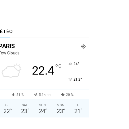
ÉTÉO
PARIS
Few Clouds
°
24
°
C
22.4
°
21.2
51 %
5.1kmh
20 %
FRI
SAT
SUN
MON
TUE
22
°
23
°
24
°
23
°
21
°