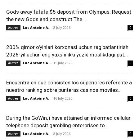
Gods away fafafa $5 deposit from Olympus: Request
the new Gods and construct The...
Luc Antoine A.
-
8 July 2026
Autres
0
200% qimor o'yinlari korxonasi uchun rag'batlantirish
2026-yil uchun eng yaxshi ikki yuz% moslikdagi put...
Luc Antoine A.
-
15 July 2026
Autres
0
Encuentra en que consisten los superiores referente a
nuestro ranking sobre punteras casinos moviles...
Luc Antoine A.
-
16 July 2026
Autres
0
During the GoWin, i have attained an informed cellular
telephone deposit gambling enterprises to...
Luc Antoine A.
-
8 July 2026
Autres
0