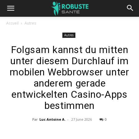
Accueil
Autres
Autres
Folgsam kannst du mitten
unter diesem Durchlauf im
mobilen Webbrowser unter
anderem gerade
entwickelten Casino-Apps
bestimmen
Par
Luc Antoine A.
-
27 June 2026
0