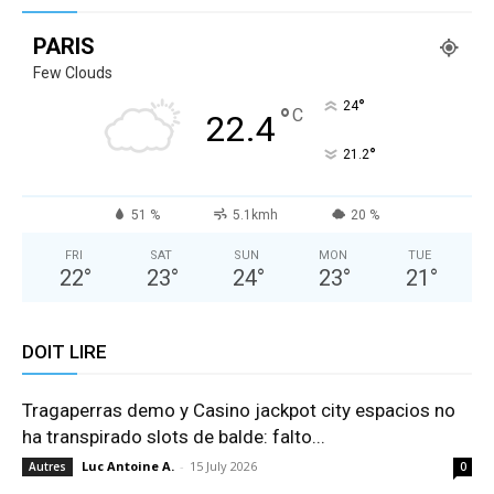
PARIS
Few Clouds
°
24
°
C
22.4
°
21.2
51 %
5.1kmh
20 %
FRI
SAT
SUN
MON
TUE
22
°
23
°
24
°
23
°
21
°
DOIT LIRE
Tragaperras demo y Casino jackpot city espacios no
ha transpirado slots de balde: falto...
Luc Antoine A.
-
15 July 2026
Autres
0