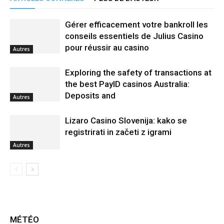
Gérer efficacement votre bankroll les
conseils essentiels de Julius Casino
pour réussir au casino
Autres
Exploring the safety of transactions at
the best PayID casinos Australia:
Deposits and
Autres
Lizaro Casino Slovenija: kako se
registrirati in začeti z igrami
Autres
MÉTÉO