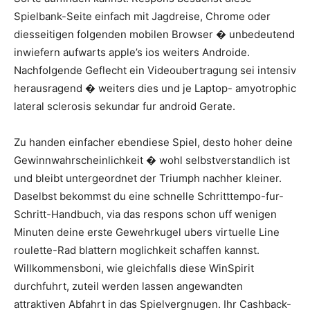
Spielbank-Seite einfach mit Jagdreise, Chrome oder
diesseitigen folgenden mobilen Browser � unbedeutend
inwiefern aufwarts apple’s ios weiters Androide.
Nachfolgende Geflecht ein Videoubertragung sei intensiv
herausragend � weiters dies und je Laptop- amyotrophic
lateral sclerosis sekundar fur android Gerate.
Zu handen einfacher ebendiese Spiel, desto hoher deine
Gewinnwahrscheinlichkeit � wohl selbstverstandlich ist
und bleibt untergeordnet der Triumph nachher kleiner.
Daselbst bekommst du eine schnelle Schritttempo-fur-
Schritt-Handbuch, via das respons schon uff wenigen
Minuten deine erste Gewehrkugel ubers virtuelle Line
roulette-Rad blattern moglichkeit schaffen kannst.
Willkommensboni, wie gleichfalls diese WinSpirit
durchfuhrt, zuteil werden lassen angewandten
attraktiven Abfahrt in das Spielvergnugen. Ihr Cashback-