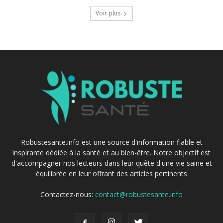
Voir plus
Robustesante.info est une source d'information fiable et
inspirante dédiée à la santé et au bien-être. Notre objectif est
d'accompagner nos lecteurs dans leur quête d'une vie saine et
équilibrée en leur offrant des articles pertinents
Contactez-nous:
contact@robustesante.info