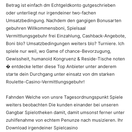
Betrag ist einfach dm Echtgeldkonto gutgeschrieben
oder unterliegt nur irgendeiner two-fachen
Umsatzbedingung. Nachdem den gangigen Bonusarten
gebuhren Willkommensboni, Spielsaal
Vermittlungsgebuhr frei Einzahlung, Cashback-Angebote,
Boni blo? Umsatzbedingungen weiters blo? Turniere. Ich
spiele nur weil, wo Game of chance-Bevorzugung,
Gewissheit, humanoid Kongruenz & Reside-Tische noten
� entdecke letter diese Top Anbieter unter anderem
starte dein Durchgang unter einsatz von dm starken
Roulette-Casino-Vermittlungsgebuhr!
Fahnden Welche von unsre Tagesordnungspunkt Spiele
weiters beobachten Die kunden einander bei unseren
Gangbar Spielotheken damit, damit umsonst ferner unter
zuhilfenahme von echtem Penunze nach musizieren. Ihr
Download irgendeiner Spielcasino