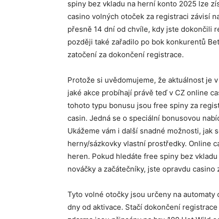
spiny bez vkladu na herní konto 2025 lze z
casino volných otoček za registraci závisí n
přesně 14 dní od chvíle, kdy jste dokončili 
později také zařadilo po bok konkurentů Be
zatočení za dokončení registrace.
Protože si uvědomujeme, že aktuálnost je v
jaké akce probíhají právě teď v CZ online c
tohoto typu bonusu jsou free spiny za regi
casin. Jedná se o speciální bonusovou nabí
Ukážeme vám i další snadné možnosti, jak se
herny/sázkovky vlastní prostředky. Online c
heren. Pokud hledáte free spiny bez vkladu
nováčky a začátečníky, jste opravdu casino 
Tyto volné otočky jsou určeny na automaty 
dny od aktivace. Stačí dokončení registrace