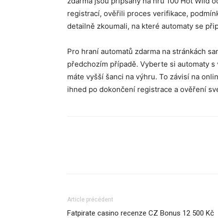
zdarma jsou připsány na hru 100 Hot Wild od 
registrací, ověřili proces verifikace, podmí
detailně zkoumali, na které automaty se připi
Pro hraní automatů zdarma na stránkách sam
předchozím případě. Vyberte si automaty s v
máte vyšší šanci na výhru. To závisí na onli
ihned po dokončení registrace a ověření své
Article précédent
Fatpirate casino recenze CZ Bonus 12 500 Kč