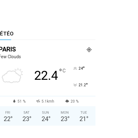
ÉTÉO
PARIS
Few Clouds
°
24
°
C
22.4
°
21.2
51 %
5.1kmh
20 %
FRI
SAT
SUN
MON
TUE
22
°
23
°
24
°
23
°
21
°