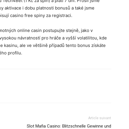
Tech4Bet (1 Kč za spin) a platí 7 dní. Prošli jsme
nky aktivace i dobu platnosti bonusů a také jsme
sují casino free spiny za registraci.
otných online casin postupujte stejně, jako v
ysokou návratností pro hráče a vyšší volatilitou, kde
ne kasinu, ale ve většině případů tento bonus získáte
ho profilu.
Article suivant
Slot Mafia Casino: Blitzschnelle Gewinne und