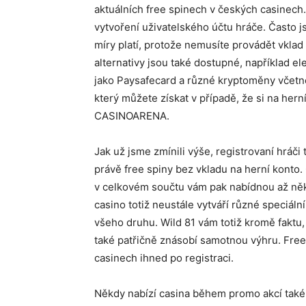
aktuálních free spinech v českých casinech.
vytvoření uživatelského účtu hráče. Často j
míry platí, protože nemusíte provádět vklad
alternativy jsou také dostupné, například e
jako Paysafecard a různé kryptoměny včetně
který můžete získat v případě, že si na her
CASINOARENA.
Jak už jsme zmínili výše, registrovaní hráči
právě free spiny bez vkladu na herní konto. O
v celkovém součtu vám pak nabídnou až něk
casino totiž neustále vytváří různé speciál
všeho druhu. Wild 81 vám totiž kromě faktu,
také patřičně znásobí samotnou výhru. Free
casinech ihned po registraci.
Někdy nabízí casina během promo akcí také 