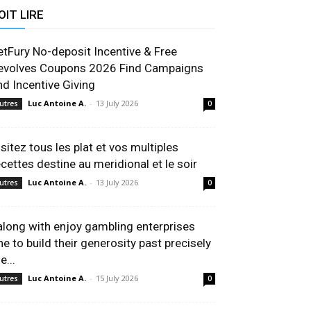
OIT LIRE
etFury No-deposit Incentive & Free
evolves Coupons 2026 Find Campaigns
nd Incentive Giving
Luc Antoine A.
-
13 July 2026
utres
0
isitez tous les plat et vos multiples
ecettes destine au meridional et le soir
Luc Antoine A.
-
13 July 2026
utres
0
 along with enjoy gambling enterprises
ne to build their generosity past precisely
e...
Luc Antoine A.
-
15 July 2026
utres
0