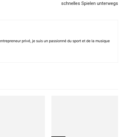
schnelles Spielen unterwegs
trepreneur privé, je suis un passionné du sport et de la musique