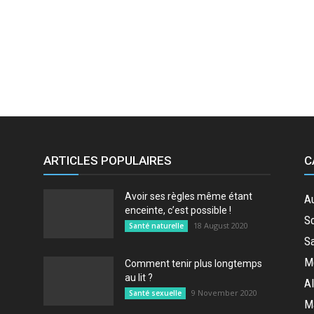
seul
ARTICLES POPULAIRES
C
Avoir ses règles même étant
A
endroit
enceinte, c’est possible !
So
18 August 2020
Santé naturelle
Sa
M
Comment tenir plus longtemps
au lit ?
Al
9 November 2020
Santé sexuelle
M