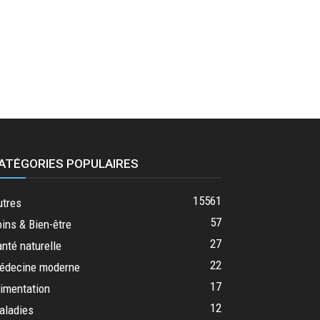
ATÉGORIES POPULAIRES
15561
utres
57
ins & Bien-être
27
nté naturelle
22
édecine moderne
17
imentation
12
aladies