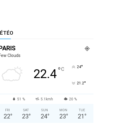
ÉTÉO
PARIS
Few Clouds
°
24
°
C
22.4
°
21.2
51 %
5.1kmh
20 %
FRI
SAT
SUN
MON
TUE
22
°
23
°
24
°
23
°
21
°