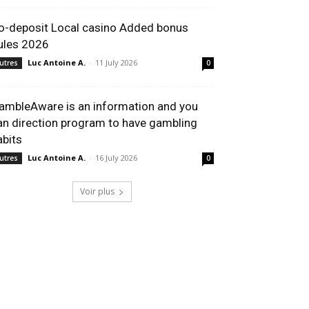
o-deposit Local casino Added bonus
ules 2026
Luc Antoine A.
-
11 July 2026
utres
0
ambleAware is an information and you
an direction program to have gambling
abits
Luc Antoine A.
-
16 July 2026
utres
0
Voir plus