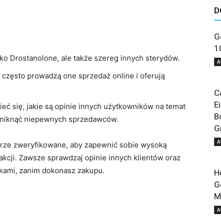
D
astuces
G
1
ylko Drostanolone, ale także szereg innych sterydów.
A
 często prowadzą one sprzedaż online i oferują
C
et
E
ieć się, jakie są opinie innych użytkowników na temat
B
uniknąć niepewnych sprzedawców.
G
A
rze zweryfikowane, aby zapewnić sobie wysoką
kcji. Zawsze sprawdzaj opinie innych klientów oraz
ikami, zanim dokonasz zakupu.
H
conseils
G
M
A