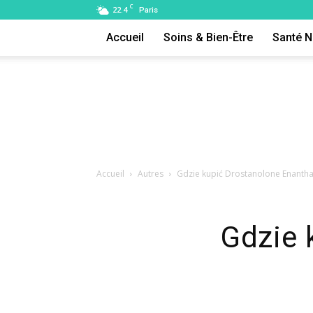
C
22.4
Paris
Accueil
Soins & Bien-Être
Santé N
Accueil
Autres
Gdzie kupić Drostanolone Enanth
Gdzie 