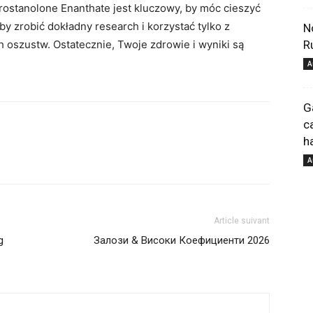
ostanolone Enanthate jest kluczowy, by móc cieszyć
by zrobić dokładny research i korzystać tylko z
N
h oszustw. Ostatecznie, Twoje zdrowie i wyniki są
R
pour
A
G
c
h
votre
A
Article suivant
g
Залози & Високи Коефициенти 2026
bien-