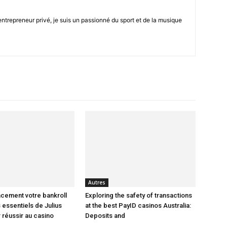
trepreneur privé, je suis un passionné du sport et de la musique
être
en
Autres
acement votre bankroll
Exploring the safety of transactions
 essentiels de Julius
at the best PayID casinos Australia:
un
 réussir au casino
Deposits and