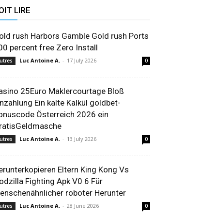
OIT LIRE
old rush Harbors Gamble Gold rush Ports
00 percent free Zero Install
Luc Antoine A.
-
17 July 2026
utres
0
asino 25Euro Maklercourtage Bloß
inzahlung Ein kalte Kalkül goldbet-
onuscode Österreich 2026 ein
ratisGeldmasche
Luc Antoine A.
-
13 July 2026
utres
0
erunterkopieren Eltern King Kong Vs
odzilla Fighting Apk V0 6 Für
enschenähnlicher roboter Herunter
Luc Antoine A.
-
28 June 2026
utres
0