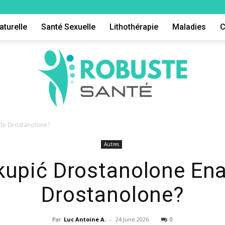
aturelle
Santé Sexuelle
Lithothérapie
Maladies
C
ate Drostanolone?
Autres
Robuste
kupić Drostanolone En
Drostanolone?
Par
Luc Antoine A.
-
24 June 2026
0