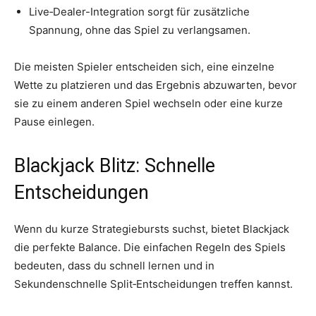
Live‑Dealer-Integration sorgt für zusätzliche
Spannung, ohne das Spiel zu verlangsamen.
Die meisten Spieler entscheiden sich, eine einzelne
Wette zu platzieren und das Ergebnis abzuwarten, bevor
sie zu einem anderen Spiel wechseln oder eine kurze
Pause einlegen.
Blackjack Blitz: Schnelle
Entscheidungen
Wenn du kurze Strategiebursts suchst, bietet Blackjack
die perfekte Balance. Die einfachen Regeln des Spiels
bedeuten, dass du schnell lernen und in
Sekundenschnelle Split‑Entscheidungen treffen kannst.