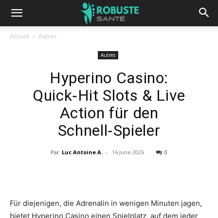
Accueil
Autres
Autres
Hyperino Casino:
Quick‑Hit Slots & Live
Action für den
Schnell‑Spieler
Par
Luc Antoine A.
-
16 June 2026
0
Für diejenigen, die Adrenalin in wenigen Minuten jagen,
bietet Hyperino Casino einen Spielplatz, auf dem jeder