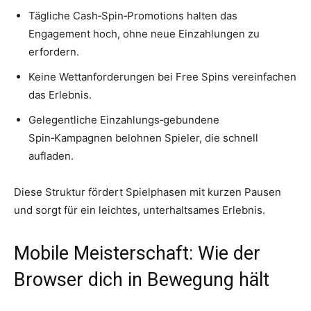
Tägliche Cash‑Spin‑Promotions halten das
Engagement hoch, ohne neue Einzahlungen zu
erfordern.
Keine Wettanforderungen bei Free Spins vereinfachen
das Erlebnis.
Gelegentliche Einzahlungs‑gebundene
Spin‑Kampagnen belohnen Spieler, die schnell
aufladen.
Diese Struktur fördert Spielphasen mit kurzen Pausen
und sorgt für ein leichtes, unterhaltsames Erlebnis.
Mobile Meisterschaft: Wie der
Browser dich in Bewegung hält