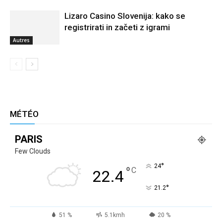
Lizaro Casino Slovenija: kako se
registrirati in začeti z igrami
Autres
MÉTÉO
PARIS
Few Clouds
°
24
°
C
22.4
°
21.2
51 %
5.1kmh
20 %