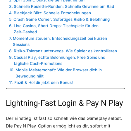
Schnelle Roulette‑Runden: Schnelle Gewinne am Rad
Blackjack Blitz: Schnelle Entscheidungen
Crash Game Corner: Sofortiges Risiko & Belohnung
Live Casino, Short Drops: Tischspiele für den
Zeit‑Cashed
Momentum steuern: Entscheidungszeit bei kurzen
Sessions
Risiko‑Toleranz unterwegs: Wie Spieler es kontrollieren
Casual Play, echte Belohnungen: Free Spins und
tägliche Cash‑Promotions
Mobile Meisterschaft: Wie der Browser dich in
Bewegung hält
Fazit & Hol dir jetzt dein Bonus!
Lightning‑Fast Login & Pay N Play
Der Einstieg ist fast so schnell wie das Gameplay selbst.
Die Pay N Play-Option ermöglicht es dir, sofort mit