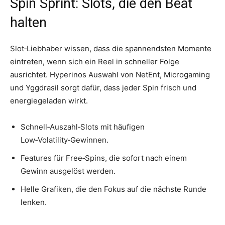
Spin Sprint: Slots, die den Beat
halten
Slot‑Liebhaber wissen, dass die spannendsten Momente
eintreten, wenn sich ein Reel in schneller Folge
ausrichtet. Hyperinos Auswahl von NetEnt, Microgaming
und Yggdrasil sorgt dafür, dass jeder Spin frisch und
energiegeladen wirkt.
Schnell‑Auszahl‑Slots mit häufigen
Low‑Volatility‑Gewinnen.
Features für Free‑Spins, die sofort nach einem
Gewinn ausgelöst werden.
Helle Grafiken, die den Fokus auf die nächste Runde
lenken.