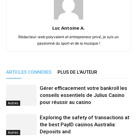
Luc Antoine A.
Rédacteur-web polyvalent et entrepreneur privé, je suis un
passionné du sport et de la musique !
ARTICLES CONNEXES
PLUS DE L'AUTEUR
Gérer efficacement votre bankroll les
conseils essentiels de Julius Casino
pour réussir au casino
Autres
Exploring the safety of transactions at
the best PayID casinos Australia:
Deposits and
Autres