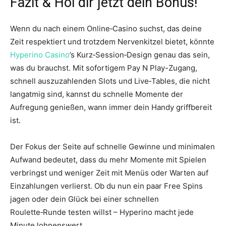
Fazit & Hol dir jetzt dein Bonus!
Wenn du nach einem Online‑Casino suchst, das deine
Zeit respektiert und trotzdem Nervenkitzel bietet, könnte
Hyperino Casino
’s Kurz‑Session‑Design genau das sein,
was du brauchst. Mit sofortigem Pay N Play-Zugang,
schnell auszuzahlenden Slots und Live‑Tables, die nicht
langatmig sind, kannst du schnelle Momente der
Aufregung genießen, wann immer dein Handy griffbereit
ist.
Der Fokus der Seite auf schnelle Gewinne und minimalen
Aufwand bedeutet, dass du mehr Momente mit Spielen
verbringst und weniger Zeit mit Menüs oder Warten auf
Einzahlungen verlierst. Ob du nun ein paar Free Spins
jagen oder dein Glück bei einer schnellen
Roulette‑Runde testen willst – Hyperino macht jede
Minute lohnenswert.