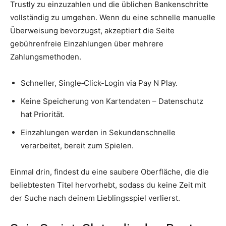
Trustly zu einzuzahlen und die üblichen Bankenschritte
vollständig zu umgehen. Wenn du eine schnelle manuelle
Überweisung bevorzugst, akzeptiert die Seite
gebührenfreie Einzahlungen über mehrere
Zahlungsmethoden.
Schneller, Single‑Click-Login via Pay N Play.
Keine Speicherung von Kartendaten – Datenschutz
hat Priorität.
Einzahlungen werden in Sekundenschnelle
verarbeitet, bereit zum Spielen.
Einmal drin, findest du eine saubere Oberfläche, die die
beliebtesten Titel hervorhebt, sodass du keine Zeit mit
der Suche nach deinem Lieblingsspiel verlierst.