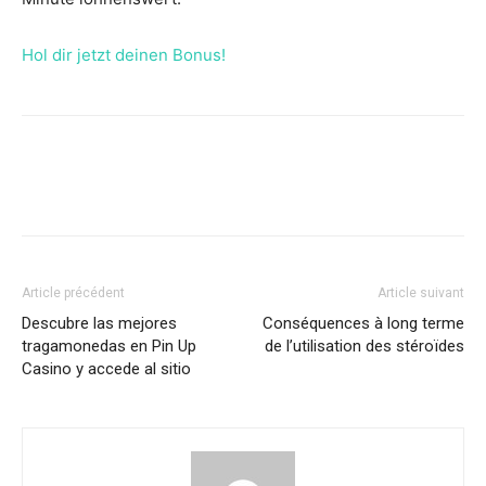
Hol dir jetzt deinen Bonus!
Article précédent
Article suivant
Descubre las mejores
Conséquences à long terme
tragamonedas en Pin Up
de l’utilisation des stéroïdes
Casino y accede al sitio