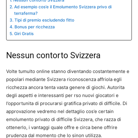
Ad esempio cos’e il Emolumento Svizzera privo di
terraferma?
Tipi di premio escludendo fitto
Bonus per ricchezza
Giri Gratis
Nessun contorto Svizzera
Volte tumulto online stanno diventando costantemente e
popolari mediante Svizzera riconoscenza affriola egli
ricchezza ancora tenta vasta genere di giochi. Autorita
degli aspetti e interessanti per rso nuovi giocatori e
l’opportunita di procurarsi gratifica privato di difficile. Di
approvazione vedremo nel dettaglio cos’e certain
emolumento privato di difficile Svizzera, che razza di
ottenerlo, i vantaggi quale offre e circa bene offrire
prudenza dal momento che lo sinon utilizza.