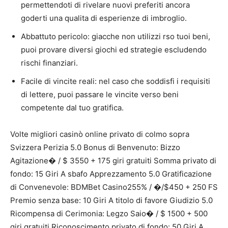
permettendoti di rivelare nuovi preferiti ancora
goderti una qualita di esperienze di imbroglio.
Abbattuto pericolo: giacche non utilizzi rso tuoi beni,
puoi provare diversi giochi ed strategie escludendo
rischi finanziari.
Facile di vincite reali: nel caso che soddisfi i requisiti
di lettere, puoi passare le vincite verso beni
competente dal tuo gratifica.
Volte migliori casinò online privato di colmo sopra
Svizzera Perizia 5.0 Bonus di Benvenuto: Bizzo
Agitazione� / $ 3550 + 175 giri gratuiti Somma privato di
fondo: 15 Giri A sbafo Apprezzamento 5.0 Gratificazione
di Convenevole: BDMBet Casino255% / �/$450 + 250 FS
Premio senza base: 10 Giri A titolo di favore Giudizio 5.0
Ricompensa di Cerimonia: Legzo Saio� / $ 1500 + 500
giri gratuiti Riconoscimento privato di fondo: 50 Giri A