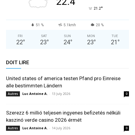
22.4
°
21.2
51 %
5.1kmh
20 %
FRI
SAT
SUN
MON
TUE
22
°
23
°
24
°
23
°
21
°
DOIT LIRE
United states of america testen Pfand pro Einreise
alle bestimmten Ländern
Luc Antoine A.
-
13 July 2026
Autres
0
Szerezz 6 millió teljesen ingyenes befizetés nélküli
kaszinó verde casino 2026 érmét
Luc Antoine A.
-
14 July 2026
Autres
0