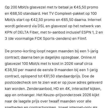
Op 200 Mbit/s glasvezel met tv betaal je €45,50 promo
en €68,50 standaard. Het TV Compleet-pakket op 100
Mbit/s start op €42,50 promo en €65,50 daarna. Internet
wordt geleverd via DSL en glasvezel op het netwerk van
KPN of DELTA Fiber, met tv-aanbod inclusief ESPN 1, 2 en
3 (de voormalige FOX Sports-zenders) en Film1.
De promo-korting loopt negen maanden bij een 1-jarig
contract; daarna ben je dagelijks opzegbaar. Online.nl
glasvezel 100 Mbit/s met tv kost in 2026 vanaf circa
€38,50 per maand de eerste 9 maanden bij een 1-jarig
contract, oplopend tot €61,50 standaardprijs. Doe de
postcodecheck om te zien wat er op jouw adres geleverd
kan worden. Zenderaanbod, HD en 4K, interactief kijken,
app en ontvanger. Het Keuze-prijsonderzoek 2026 kijkt
naar de laagste prijs over twaalf maanden voor alle
snelheden en contractvormen, zowel internet-only als