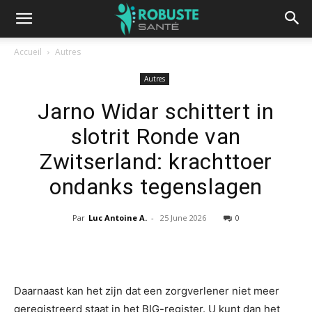
Accueil
Autres
Autres
Jarno Widar schittert in
slotrit Ronde van
Zwitserland: krachttoer
ondanks tegenslagen
Par
Luc Antoine A.
-
25 June 2026
0
Daarnaast kan het zijn dat een zorgverlener niet meer
geregistreerd staat in het BIG-register. U kunt dan het