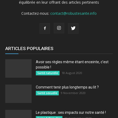
équilibrée en leur offrant des articles pertinents
Contactez-nous:
contact@robustesante.info
ARTICLES POPULAIRES
Avoir ses règles même étant enceinte, c’est
possible !
18 August 2020
Santé naturelle
Comment tenir plus longtemps au lit ?
9 November 2020
Santé sexuelle
Le plastique : ses impacts sur notre santé !