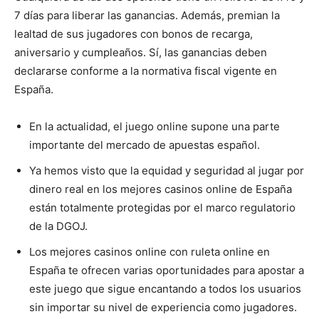
7 días para liberar las ganancias. Además, premian la
lealtad de sus jugadores con bonos de recarga,
aniversario y cumpleaños. Sí, las ganancias deben
declararse conforme a la normativa fiscal vigente en
España.
En la actualidad, el juego online supone una parte
importante del mercado de apuestas español.
Ya hemos visto que la equidad y seguridad al jugar por
dinero real en los mejores casinos online de España
están totalmente protegidas por el marco regulatorio
de la DGOJ.
Los mejores casinos online con ruleta online en
España te ofrecen varias oportunidades para apostar a
este juego que sigue encantando a todos los usuarios
sin importar su nivel de experiencia como jugadores.