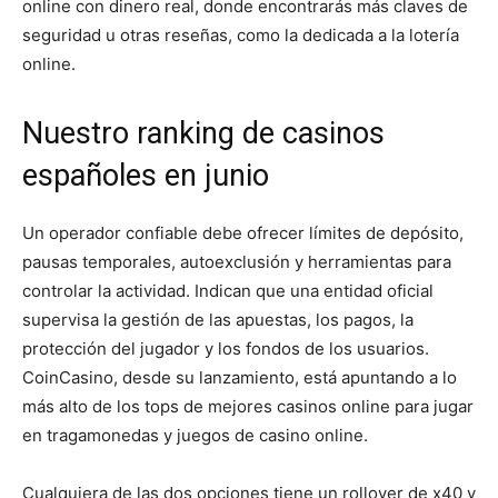
online con dinero real, donde encontrarás más claves de
seguridad u otras reseñas, como la dedicada a la lotería
online.
Nuestro ranking de casinos
españoles en junio
Un operador confiable debe ofrecer límites de depósito,
pausas temporales, autoexclusión y herramientas para
controlar la actividad. Indican que una entidad oficial
supervisa la gestión de las apuestas, los pagos, la
protección del jugador y los fondos de los usuarios.
CoinCasino, desde su lanzamiento, está apuntando a lo
más alto de los tops de mejores casinos online para jugar
en tragamonedas y juegos de casino online.
Cualquiera de las dos opciones tiene un rollover de x40 y