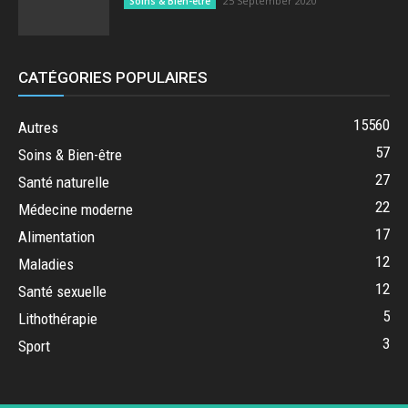
25 September 2020
Soins & Bien-être
CATÉGORIES POPULAIRES
15560
Autres
57
Soins & Bien-être
27
Santé naturelle
22
Médecine moderne
17
Alimentation
12
Maladies
12
Santé sexuelle
5
Lithothérapie
3
Sport