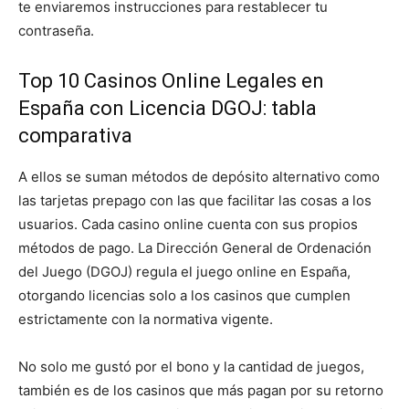
te enviaremos instrucciones para restablecer tu
contraseña.
Top 10 Casinos Online Legales en
España con Licencia DGOJ: tabla
comparativa
A ellos se suman métodos de depósito alternativo como
las tarjetas prepago con las que facilitar las cosas a los
usuarios. Cada casino online cuenta con sus propios
métodos de pago. La Dirección General de Ordenación
del Juego (DGOJ) regula el juego online en España,
otorgando licencias solo a los casinos que cumplen
estrictamente con la normativa vigente.
No solo me gustó por el bono y la cantidad de juegos,
también es de los casinos que más pagan por su retorno