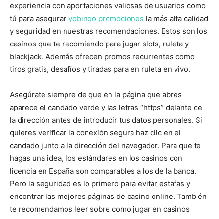
experiencia con aportaciones valiosas de usuarios como
tú para asegurar
yobingo promociones
la más alta calidad
y seguridad en nuestras recomendaciones. Estos son los
casinos que te recomiendo para jugar slots, ruleta y
blackjack. Además ofrecen promos recurrentes como
tiros gratis, desafíos y tiradas para en ruleta en vivo.
Asegúrate siempre de que en la página que abres
aparece el candado verde y las letras “https” delante de
la dirección antes de introducir tus datos personales. Si
quieres verificar la conexión segura haz clic en el
candado junto a la dirección del navegador. Para que te
hagas una idea, los estándares en los casinos con
licencia en España son comparables a los de la banca.
Pero la seguridad es lo primero para evitar estafas y
encontrar las mejores páginas de casino online. También
te recomendamos leer sobre como jugar en casinos