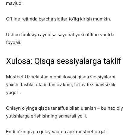
mavjud.
Offline rejimda barcha slotlar to’liq kirish mumkin.
Ushbu funksiya ayniqsa sayohat yoki offline vaqtda
foydali.
Xulosa: Qisqa sessiyalarga taklif
Mostbet Uzbekistan mobil ilovasi qisqa sessiyalarni
yaxshi tashkil etadi: tanlov kam, to’lov tez, xavfsizlik
yuqori.
Onlayn o’yinga qisqa tanaffus bilan ulanish – bu haqiqiy
yutishlarga erishishning samarali yo’li.
Endi o’zingizga qulay vaqtda apk mostbet orqali