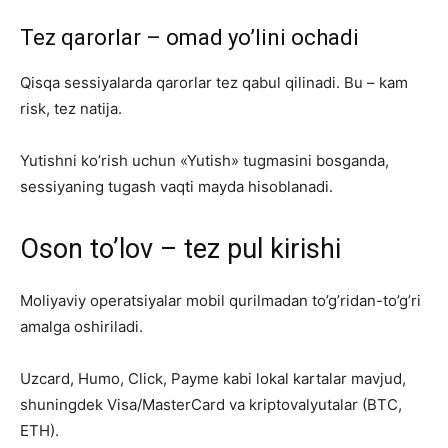
Tez qarorlar – omad yo’lini ochadi
Qisqa sessiyalarda qarorlar tez qabul qilinadi. Bu – kam
risk, tez natija.
Yutishni ko’rish uchun «Yutish» tugmasini bosganda,
sessiyaning tugash vaqti mayda hisoblanadi.
Oson to’lov – tez pul kirishi
Moliyaviy operatsiyalar mobil qurilmadan to’g’ridan-to’g’ri
amalga oshiriladi.
Uzcard, Humo, Click, Payme kabi lokal kartalar mavjud,
shuningdek Visa/MasterCard va kriptovalyutalar (BTC,
ETH).