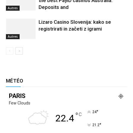
the best PayID casinos Australia:
Deposits and
Autres
Lizaro Casino Slovenija: kako se
registrirati in začeti z igrami
Autres
MÉTÉO
PARIS
Few Clouds
°
24
°
C
22.4
°
21.2