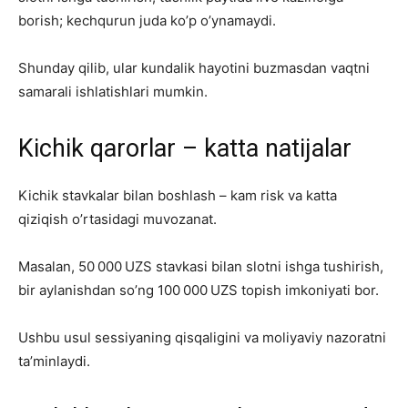
borish; kechqurun juda ko’p o’ynamaydi.
Shunday qilib, ular kundalik hayotini buzmasdan vaqtni
samarali ishlatishlari mumkin.
Kichik qarorlar – katta natijalar
Kichik stavkalar bilan boshlash – kam risk va katta
qiziqish o’rtasidagi muvozanat.
Masalan, 50 000 UZS stavkasi bilan slotni ishga tushirish,
bir aylanishdan so’ng 100 000 UZS topish imkoniyati bor.
Ushbu usul sessiyaning qisqaligini va moliyaviy nazoratni
ta’minlaydi.