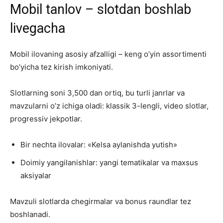
Mobil tanlov – slotdan boshlab
livegacha
Mobil ilovaning asosiy afzalligi – keng o’yin assortimenti
bo’yicha tez kirish imkoniyati.
Slotlarning soni 3,500 dan ortiq, bu turli janrlar va
mavzularni o’z ichiga oladi: klassik 3-lengli, video slotlar,
progressiv jekpotlar.
Bir nechta ilovalar: «Kelsa aylanishda yutish»
Doimiy yangilanishlar: yangi tematikalar va maxsus
aksiyalar
Mavzuli slotlarda chegirmalar va bonus raundlar tez
boshlanadi.