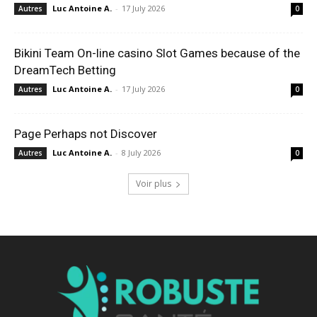
Luc Antoine A.
-
17 July 2026
Autres
0
Bikini Team On-line casino Slot Games because of the
DreamTech Betting
Luc Antoine A.
-
17 July 2026
Autres
0
Page Perhaps not Discover
Luc Antoine A.
-
8 July 2026
Autres
0
Voir plus