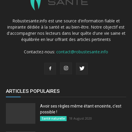
Robustesante.info est une source d'information fiable et
inspirante dédiée à la santé et au bien-être. Notre objectif est
d'accompagner nos lecteurs dans leur quête d'une vie saine et
équilibrée en leur offrant des articles pertinents
Contactez-nous:
contact@robustesante.info
ARTICLES POPULAIRES
Avoir ses règles même étant enceinte, c’est
possible !
18 August 2020
Santé naturelle