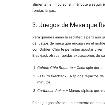
alimentan el impulso, animándote a seguir 
rondas largas.
3. Juegos de Mesa que R
Para quienes aman la estrategia pero aún q
de juegos de mesa que encajan en el molde 
con Golden Chip te permiten apostar y ver r
Blackjack ofrece rápidas extracciones de c
Golden Chip Roulette
– Cada spin dura 
21 Burn Blackjack
– Rápidos repartos de 
minutos.
Caribbean Poker
– Manos rápidas que ma
Estos juegos ofrecen un elemento de habilid