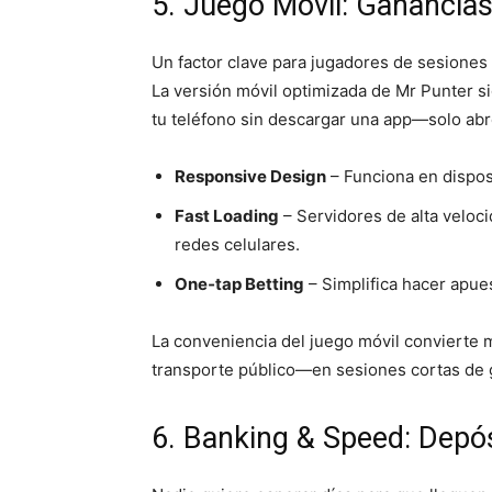
5. Juego Móvil: Ganancia
Un factor clave para jugadores de sesiones
La versión móvil optimizada de Mr Punter si
tu teléfono sin descargar una app—solo abre
Responsive Design
– Funciona en disposi
Fast Loading
– Servidores de alta veloc
redes celulares.
One‑tap Betting
– Simplifica hacer apue
La conveniencia del juego móvil convierte 
transporte público—en sesiones cortas de 
6. Banking & Speed: Depós