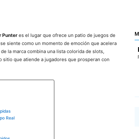
Santé
M
 Punter
es el lugar que ofrece un patio de juegos de
ta se siente como un momento de emoción que acelera
–
 de la marca combina una lista colorida de slots,
o sitio que atiende a jugadores que prosperan con
Les
pidas
po Real
pidos