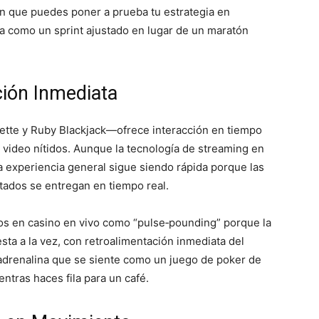
an que puedes poner a prueba tu estrategia en
a como un sprint ajustado en lugar de un maratón
ción Inmediata
seul
tte y Ruby Blackjack—ofrece interacción en tiempo
 video nítidos. Aunque la tecnología de streaming en
la experiencia general sigue siendo rápida porque las
ltados se entregan en tiempo real.
endroit
os en casino en vivo como “pulse‑pounding” porque la
ta a la vez, con retroalimentación inmediata del
 adrenalina que se siente como un juego de poker de
tras haces fila para un café.