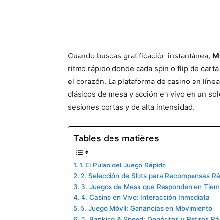
Cuando buscas gratificación instantánea,
Mr
ritmo rápido donde cada spin o flip de car
el corazón. La plataforma de casino en línea
clásicos de mesa y acción en vivo en un sol
sesiones cortas y de alta intensidad.
Tables des matières
1. El Pulso del Juego Rápido
2. Selección de Slots para Recompensas Rá
3. Juegos de Mesa que Responden en Tiem
4. Casino en Vivo: Interacción Inmediata
5. Juego Móvil: Ganancias en Movimiento
6. Banking & Speed: Depósitos y Retiros Rá