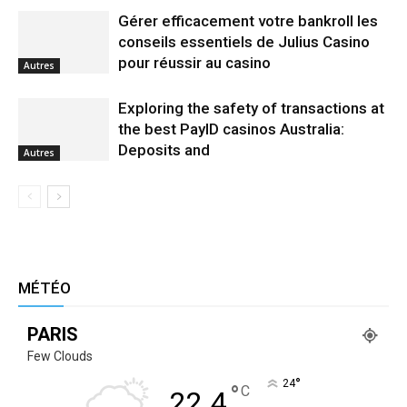
Gérer efficacement votre bankroll les
conseils essentiels de Julius Casino
pour réussir au casino
Autres
Exploring the safety of transactions at
the best PayID casinos Australia:
Deposits and
Autres
MÉTÉO
PARIS
Few Clouds
°
24
°
C
22.4