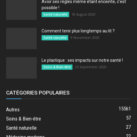
Avoir ses règles même étant enceinte, c’est
possible !
18 August 2020
Santé naturelle
Comment tenir plus longtemps au lit ?
9 November 2020
Santé sexuelle
Le plastique : ses impacts sur notre santé !
25 September 2020
Soins & Bien-être
CATÉGORIES POPULAIRES
15561
Autres
57
Soins & Bien-être
27
Santé naturelle
22
Médecine moderne