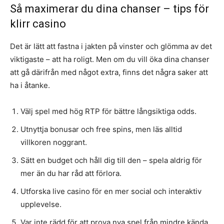
Så maximerar du dina chanser – tips för
klirr casino
Det är lätt att fastna i jakten på vinster och glömma av det
viktigaste – att ha roligt. Men om du vill öka dina chanser
att gå därifrån med något extra, finns det några saker att
ha i åtanke.
Välj spel med hög RTP för bättre långsiktiga odds.
Utnyttja bonusar och free spins, men läs alltid
villkoren noggrant.
Sätt en budget och håll dig till den – spela aldrig för
mer än du har råd att förlora.
Utforska live casino för en mer social och interaktiv
upplevelse.
Var inte rädd för att prova nya spel från mindre kända