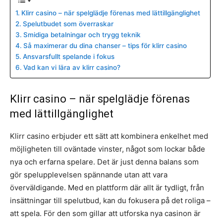
Klirr casino – när spelglädje förenas med lättillgänglighet
Spelutbudet som överraskar
Smidiga betalningar och trygg teknik
Så maximerar du dina chanser – tips för klirr casino
Ansvarsfullt spelande i fokus
Vad kan vi lära av klirr casino?
Klirr casino – när spelglädje förenas
med lättillgänglighet
Klirr casino erbjuder ett sätt att kombinera enkelhet med
möjligheten till oväntade vinster, något som lockar både
nya och erfarna spelare. Det är just denna balans som
gör spelupplevelsen spännande utan att vara
överväldigande. Med en plattform där allt är tydligt, från
insättningar till spelutbud, kan du fokusera på det roliga –
att spela. För den som gillar att utforska nya casinon är