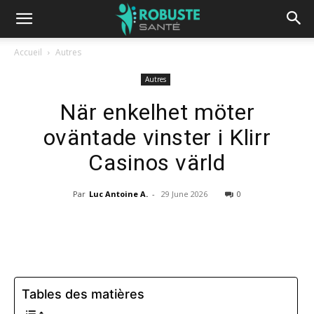
Accueil
Autres
Autres
När enkelhet möter
oväntade vinster i Klirr
Casinos värld
Par
Luc Antoine A.
-
29 June 2026
0
Tables des matières