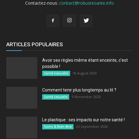
Contactez-nous:
contact@robustesante.info
ARTICLES POPULAIRES
Avoir ses règles même étant enceinte, c’est
possible !
18 August 2020
Santé naturelle
Comment tenir plus longtemps au lit ?
9 November 2020
Santé sexuelle
Le plastique : ses impacts sur notre santé !
25 September 2020
Soins & Bien-être