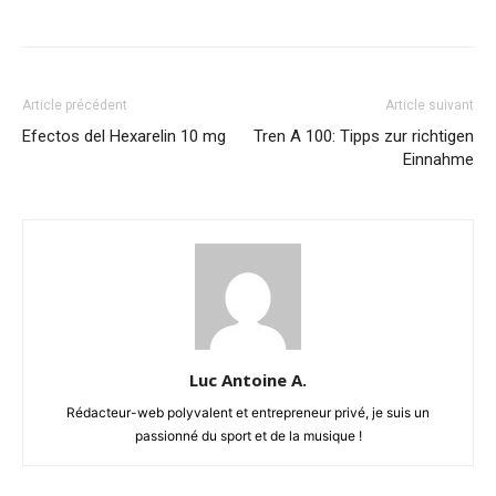
Article précédent
Article suivant
Efectos del Hexarelin 10 mg
Tren A 100: Tipps zur richtigen
Einnahme
Luc Antoine A.
Rédacteur-web polyvalent et entrepreneur privé, je suis un
passionné du sport et de la musique !