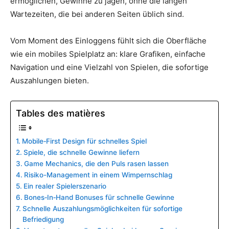
ermöglichen, Gewinne zu jagen, ohne die langen
Wartezeiten, die bei anderen Seiten üblich sind.
Vom Moment des Einloggens fühlt sich die Oberfläche
wie ein mobiles Spielplatz an: klare Grafiken, einfache
Navigation und eine Vielzahl von Spielen, die sofortige
Auszahlungen bieten.
Tables des matières
Mobile‑First Design für schnelles Spiel
Spiele, die schnelle Gewinne liefern
Game Mechanics, die den Puls rasen lassen
Risiko-Management in einem Wimpernschlag
Ein realer Spielerszenario
Bones‑In‑Hand Bonuses für schnelle Gewinne
Schnelle Auszahlungsmöglichkeiten für sofortige
Befriedigung