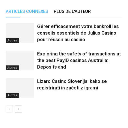
ARTICLES CONNEXES
PLUS DE L'AUTEUR
Gérer efficacement votre bankroll les
conseils essentiels de Julius Casino
pour réussir au casino
Autres
Exploring the safety of transactions at
the best PayID casinos Australia:
Deposits and
Autres
Lizaro Casino Slovenija: kako se
registrirati in začeti z igrami
Autres