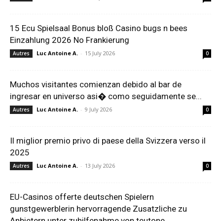
15 Ecu Spielsaal Bonus bloß Casino bugs n bees
Einzahlung 2026 No Frankierung
Luc Antoine A.
-
15 July 2026
Autres
0
Muchos visitantes comienzan debido al bar de
ingresar en universo asi� como seguidamente se...
Luc Antoine A.
-
9 July 2026
Autres
0
Il miglior premio privo di paese della Svizzera verso il
2025
Luc Antoine A.
-
13 July 2026
Autres
0
EU-Casinos offerte deutschen Spielern
gunstgewerblerin hervorragende Zusatzliche zu
Anbietern unter zuhilfenahme von teutone