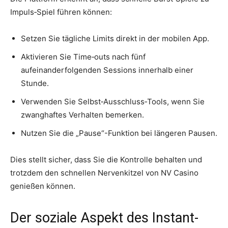
Impuls‑Spiel führen können:
Setzen Sie tägliche Limits direkt in der mobilen App.
Aktivieren Sie Time‑outs nach fünf
aufeinanderfolgenden Sessions innerhalb einer
Stunde.
Verwenden Sie Selbst‑Ausschluss‑Tools, wenn Sie
zwanghaftes Verhalten bemerken.
Nutzen Sie die „Pause“-Funktion bei längeren Pausen.
Dies stellt sicher, dass Sie die Kontrolle behalten und
trotzdem den schnellen Nervenkitzel von NV Casino
genießen können.
Der soziale Aspekt des Instant-