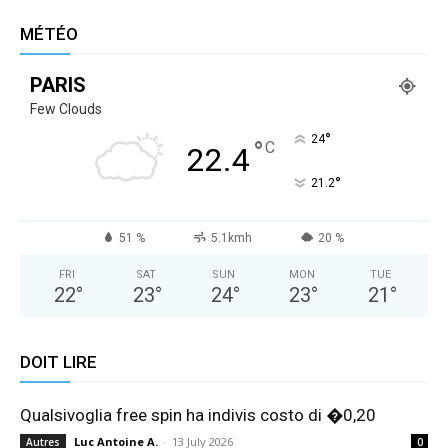
MÉTÉO
PARIS
Few Clouds
°
24
°
C
22.4
°
21.2
51 %
5.1kmh
20 %
FRI
SAT
SUN
MON
TUE
22
°
23
°
24
°
23
°
21
°
DOIT LIRE
Qualsivoglia free spin ha indivis costo di �0,20
Luc Antoine A.
-
13 July 2026
Autres
0