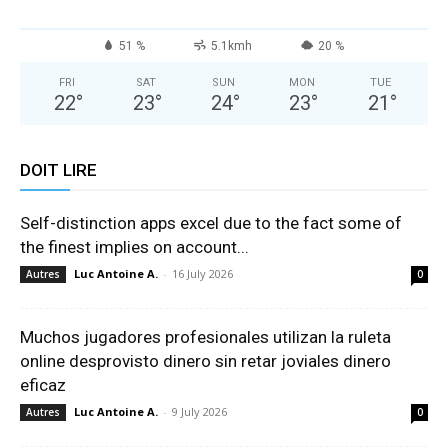
51 %
5.1kmh
20 %
FRI
SAT
SUN
MON
TUE
22
°
23
°
24
°
23
°
21
°
DOIT LIRE
Self-distinction apps excel due to the fact some of
the finest implies on account...
Luc Antoine A.
-
16 July 2026
Autres
0
Muchos jugadores profesionales utilizan la ruleta
online desprovisto dinero sin retar joviales dinero
eficaz
Luc Antoine A.
-
9 July 2026
Autres
0