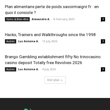
Plan alimentaire perte de poids savoirmaigrir.fr : en
quoi il consiste ?
Alexandre A.
-
8 February 2025
Soins & Bien-être
0
Hacks, Trainers and Walkthroughs since the 1998
Luc Antoine A.
-
13 July 2026
Autres
0
Brango Gambling establishment fifty No trinocasino
casino deposit Totally free Revolves 2026
Luc Antoine A.
-
4 July 2026
Autres
0
Voir plus