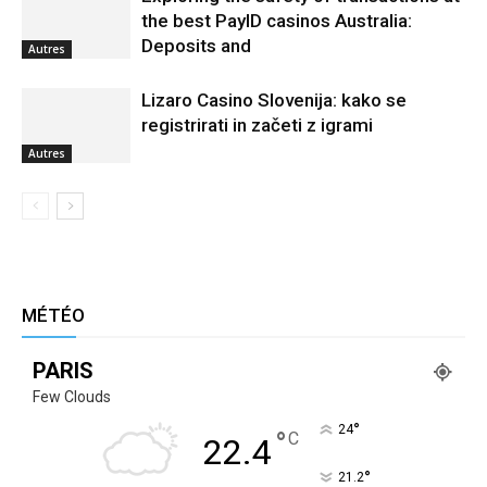
the best PayID casinos Australia:
Deposits and
Autres
Lizaro Casino Slovenija: kako se
registrirati in začeti z igrami
Autres
MÉTÉO
PARIS
Few Clouds
°
24
°
C
22.4
°
21.2