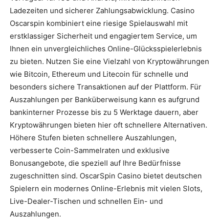
Ladezeiten und sicherer Zahlungsabwicklung. Casino
Oscarspin kombiniert eine riesige Spielauswahl mit
erstklassiger Sicherheit und engagiertem Service, um
Ihnen ein unvergleichliches Online-Glücksspielerlebnis
zu bieten. Nutzen Sie eine Vielzahl von Kryptowährungen
wie Bitcoin, Ethereum und Litecoin für schnelle und
besonders sichere Transaktionen auf der Plattform. Für
Auszahlungen per Banküberweisung kann es aufgrund
bankinterner Prozesse bis zu 5 Werktage dauern, aber
Kryptowährungen bieten hier oft schnellere Alternativen.
Höhere Stufen bieten schnellere Auszahlungen,
verbesserte Coin-Sammelraten und exklusive
Bonusangebote, die speziell auf Ihre Bedürfnisse
zugeschnitten sind. OscarSpin Casino bietet deutschen
Spielern ein modernes Online-Erlebnis mit vielen Slots,
Live-Dealer-Tischen und schnellen Ein- und
Auszahlungen.