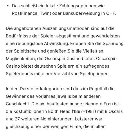
Das schließt ein lokale Zahlungsoptionen wie
PostFinance, Twint oder Banküberweisung in CHF.
Die angebotenen Auszahlungsmethoden sind auf die
Bedürfnisse der Spieler abgestimmt und gewährleisten
eine reibungslose Abwicklung. Erleben Sie die Spannung
der Spieltische und genießen Sie die Vielfalt an
Möglichkeiten, die Oscarspin Casino bietet. Oscarspin
Casino bietet deutschen Spielern ein aufregendes
Spielerlebnis mit einer Vielzahl von Spieloptionen.
In den Darstellerkategorien sind dies im Regelfall die
Gewinner des Vorjahres jeweils beim anderen
Geschlecht. Die am häufigsten ausgezeichnete Frau ist
die Kostümbildnerin Edith Head (1897–1981) mit 8 Oscars
und 27 weiteren Nominierungen. Letzterer war
gleichzeitig einer der wenigen Filme, die in allen