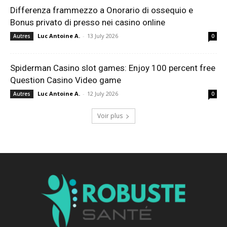
Differenza frammezzo a Onorario di ossequio e
Bonus privato di presso nei casino online
Luc Antoine A.
-
13 July 2026
Autres
0
Spiderman Casino slot games: Enjoy 100 percent free
Question Casino Video game
Luc Antoine A.
-
12 July 2026
Autres
0
Voir plus