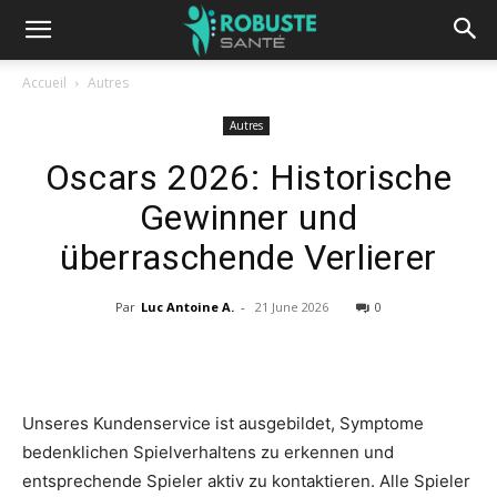
Accueil
Autres
Autres
Oscars 2026: Historische
Gewinner und
überraschende Verlierer
Par
Luc Antoine A.
-
21 June 2026
0
Unseres Kundenservice ist ausgebildet, Symptome
bedenklichen Spielverhaltens zu erkennen und
entsprechende Spieler aktiv zu kontaktieren. Alle Spieler