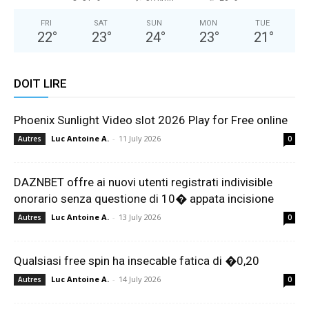
FRI
SAT
SUN
MON
TUE
22
°
23
°
24
°
23
°
21
°
DOIT LIRE
Phoenix Sunlight Video slot 2026 Play for Free online
Luc Antoine A.
-
11 July 2026
Autres
0
DAZNBET offre ai nuovi utenti registrati indivisible
onorario senza questione di 10� appata incisione
Luc Antoine A.
-
13 July 2026
Autres
0
Qualsiasi free spin ha insecable fatica di �0,20
Luc Antoine A.
-
14 July 2026
Autres
0