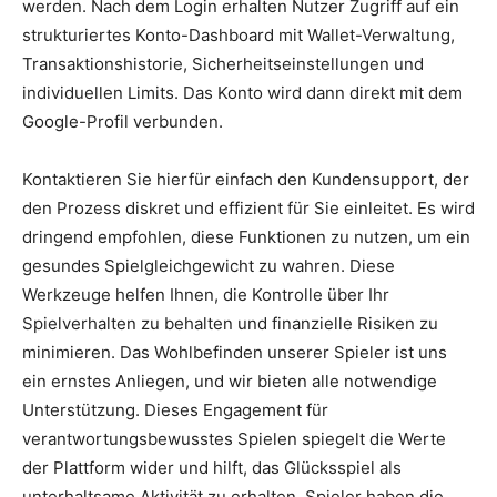
werden. Nach dem Login erhalten Nutzer Zugriff auf ein
strukturiertes Konto-Dashboard mit Wallet-Verwaltung,
Transaktionshistorie, Sicherheitseinstellungen und
individuellen Limits. Das Konto wird dann direkt mit dem
Google-Profil verbunden.
Kontaktieren Sie hierfür einfach den Kundensupport, der
den Prozess diskret und effizient für Sie einleitet. Es wird
dringend empfohlen, diese Funktionen zu nutzen, um ein
gesundes Spielgleichgewicht zu wahren. Diese
Werkzeuge helfen Ihnen, die Kontrolle über Ihr
Spielverhalten zu behalten und finanzielle Risiken zu
minimieren. Das Wohlbefinden unserer Spieler ist uns
ein ernstes Anliegen, und wir bieten alle notwendige
Unterstützung. Dieses Engagement für
verantwortungsbewusstes Spielen spiegelt die Werte
der Plattform wider und hilft, das Glücksspiel als
unterhaltsame Aktivität zu erhalten. Spieler haben die