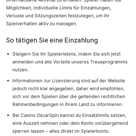
Möglichkeit, individuelle Limits für Einzahlungen,
Verluste und Sitzungszeiten festzulegen, um ihr
Spielverhalten aktiv zu managen.
So tätigen Sie eine Einzahlung
Steigern Sie Ihr Spielerlebnis, indem Sie sich jetzt
anmelden und alle Vorteile unseres Treueprogramms
nutzen.
Informationen zur Lizenzierung sind auf der Website
jedoch nicht klar angegeben, daher wird empfohlen,
sich vor dem Spielen über die geltenden rechtlichen
Rahmenbedingungen in Ihrem Land zu informieren.
Bei Casino OscarSpin kannst du Einsatzlimits setzen,
eine Auszeit nehmen oder dein Konto vorübergehend
sperren lassen – alles direkt im Spielerkonto.