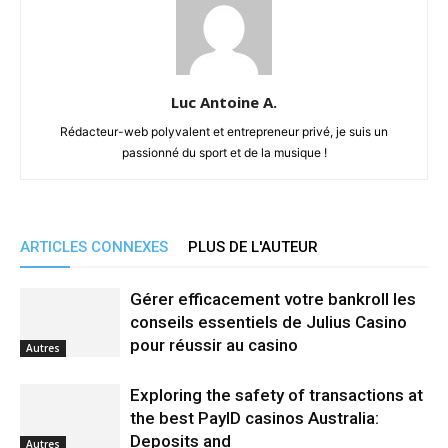
Luc Antoine A.
Rédacteur-web polyvalent et entrepreneur privé, je suis un
passionné du sport et de la musique !
ARTICLES CONNEXES
PLUS DE L'AUTEUR
Gérer efficacement votre bankroll les
conseils essentiels de Julius Casino
pour réussir au casino
Autres
Exploring the safety of transactions at
the best PayID casinos Australia:
Deposits and
Autres