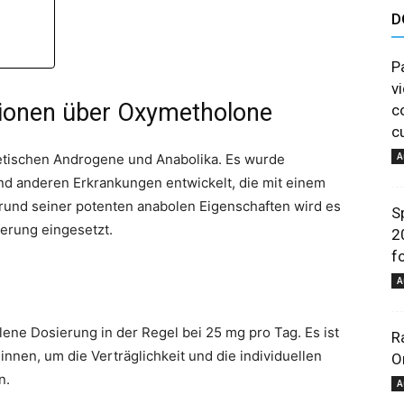
D
astuces
P
v
tionen über Oxymetholone
c
c
A
etischen Androgene und Anabolika. Es wurde
et
d anderen Erkrankungen entwickelt, die mit einem
und seiner potenten anabolen Eigenschaften wird es
S
erung eingesetzt.
2
f
A
conseils
lene Dosierung in der Regel bei 25 mg pro Tag. Es ist
R
innen, um die Verträglichkeit und die individuellen
O
n.
A