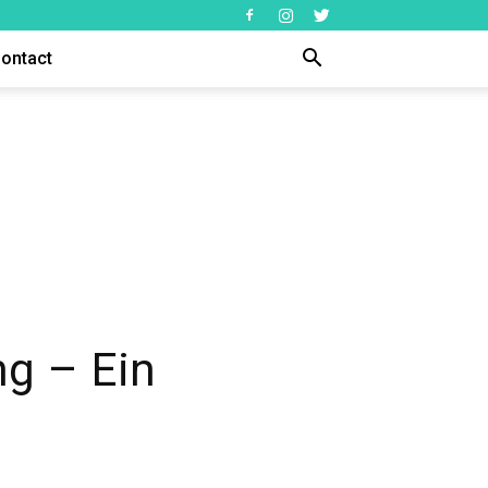
ontact
g – Ein
n