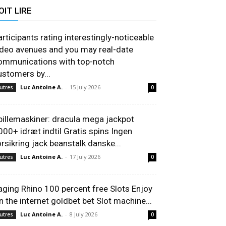
OIT LIRE
articipants rating interestingly-noticeable
ideo avenues and you may real-date
ommunications with top-notch
ustomers by...
Luc Antoine A.
-
15 July 2026
utres
0
pillemaskiner: dracula mega jackpot
000+ idræt indtil Gratis spins Ingen
orsikring jack beanstalk danske...
Luc Antoine A.
-
17 July 2026
utres
0
aging Rhino 100 percent free Slots Enjoy
n the internet goldbet bet Slot machine...
Luc Antoine A.
-
8 July 2026
utres
0