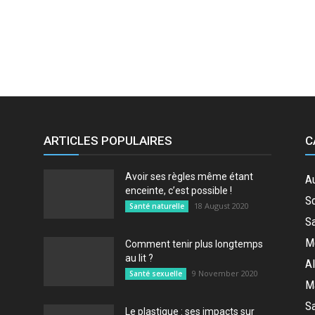
ARTICLES POPULAIRES
C
Avoir ses règles même étant
A
enceinte, c’est possible !
So
18 August 2020
Santé naturelle
Sa
M
Comment tenir plus longtemps
au lit ?
Al
9 November 2020
Santé sexuelle
M
Sa
Le plastique : ses impacts sur