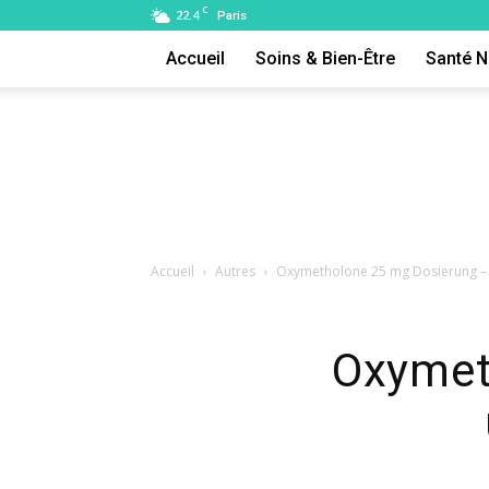
C
22.4
Paris
Accueil
Soins & Bien-Être
Santé N
Accueil
Autres
Oxymetholone 25 mg Dosierung – 
Oxymet