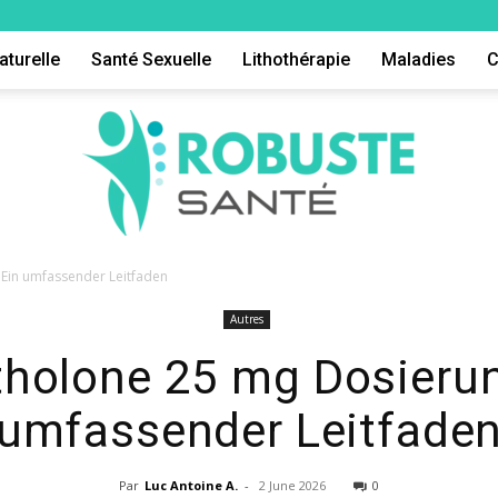
aturelle
Santé Sexuelle
Lithothérapie
Maladies
C
Ein umfassender Leitfaden
Autres
Robuste
holone 25 mg Dosierun
umfassender Leitfade
Par
Luc Antoine A.
-
2 June 2026
0