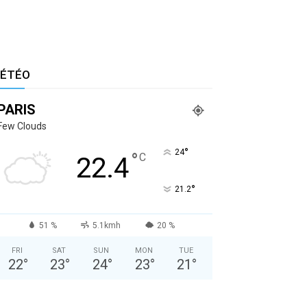
ÉTÉO
PARIS
Few Clouds
°
24
°
C
22.4
°
21.2
51 %
5.1kmh
20 %
FRI
SAT
SUN
MON
TUE
22
°
23
°
24
°
23
°
21
°