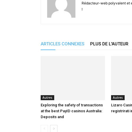
Rédacteur-web polyvalent et en
!
ARTICLES CONNEXES
PLUS DE L'AUTEUR
Autres
Autres
Exploring the safety of transactions
Lizaro Casi
at the best PayID casinos Australia:
registrirati 
Deposits and