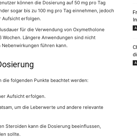
nutzer können die Dosierung auf 50 mg pro Tag
nder sogar bis zu 100 mg pro Tag einnehmen, jedoch
F
r Aufsicht erfolgen.
I
pour
A
klusdauer für die Verwendung von Oxymetholone
nd 6 Wochen. Längere Anwendungen sind nicht
n Nebenwirkungen führen kann.
C
d
Dosierung
A
votre
n die folgenden Punkte beachtet werden:
her Aufsicht erfolgen.
atsam, um die Leberwerte und andere relevante
bien-
en Steroiden kann die Dosierung beeinflussen,
en sollte.