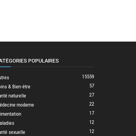
ATÉGORIES POPULAIRES
15559
utres
57
ins & Bien-être
27
nté naturelle
22
édecine moderne
17
imentation
12
aladies
12
nté sexuelle