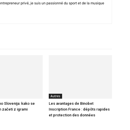
trepreneur privé, je suis un passionné du sport et de la musique
Autres
no Slovenija: kako se
Les avantages de Binobet
in začeti z igrami
Inscription France : dépôts rapides
et protection des données