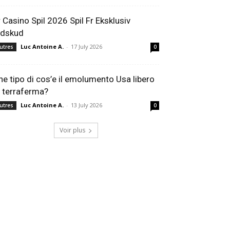
r Casino Spil 2026 Spil Fr Eksklusiv
ndskud
Luc Antoine A.
-
17 July 2026
utres
0
he tipo di cos’e il emolumento Usa libero
i terraferma?
Luc Antoine A.
-
13 July 2026
utres
0
Voir plus