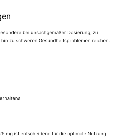
gen
être
besondere bei unsachgemäßer Dosierung, zu
s hin zu schweren Gesundheitsproblemen reichen.
en
erhaltens
un
5 mg ist entscheidend für die optimale Nutzung