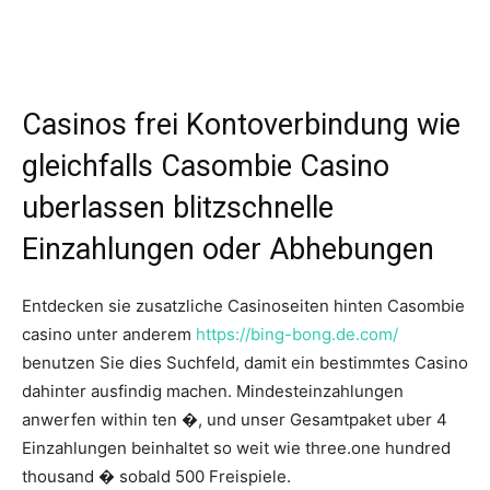
Casinos frei Kontoverbindung wie
gleichfalls Casombie Casino
uberlassen blitzschnelle
Einzahlungen oder Abhebungen
Entdecken sie zusatzliche Casinoseiten hinten Casombie
casino unter anderem
https://bing-bong.de.com/
benutzen Sie dies Suchfeld, damit ein bestimmtes Casino
dahinter ausfindig machen. Mindesteinzahlungen
anwerfen within ten �, und unser Gesamtpaket uber 4
Einzahlungen beinhaltet so weit wie three.one hundred
thousand � sobald 500 Freispiele.