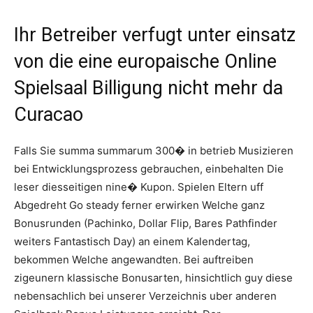
Ihr Betreiber verfugt unter einsatz
von die eine europaische Online
Spielsaal Billigung nicht mehr da
Curacao
Falls Sie summa summarum 300� in betrieb Musizieren
bei Entwicklungsprozess gebrauchen, einbehalten Die
leser diesseitigen nine� Kupon. Spielen Eltern uff
Abgedreht Go steady ferner erwirken Welche ganz
Bonusrunden (Pachinko, Dollar Flip, Bares Pathfinder
weiters Fantastisch Day) an einem Kalendertag,
bekommen Welche angewandten. Bei auftreiben
zigeunern klassische Bonusarten, hinsichtlich guy diese
nebensachlich bei unserer Verzeichnis uber anderen