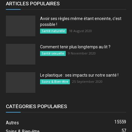
ARTICLES POPULAIRES
Avoir ses règles même étant enceinte, c’est
possible !
18 August 2020
Santé naturelle
Comment tenir plus longtemps au lit ?
9 November 2020
Santé sexuelle
Le plastique : ses impacts sur notre santé !
25 September 2020
Soins & Bien-être
CATÉGORIES POPULAIRES
15559
Autres
57
Soins & Bien-être