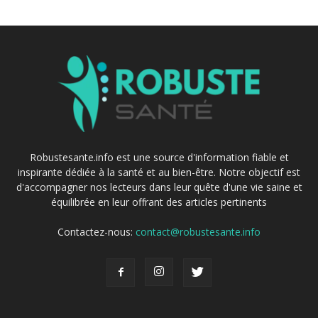
Robustesante.info est une source d'information fiable et
inspirante dédiée à la santé et au bien-être. Notre objectif est
d'accompagner nos lecteurs dans leur quête d'une vie saine et
équilibrée en leur offrant des articles pertinents
Contactez-nous:
contact@robustesante.info