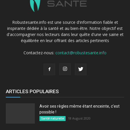
Robustesante.info est une source d'information fiable et
inspirante dédiée à la santé et au bien-être. Notre objectif est
d'accompagner nos lecteurs dans leur quête d'une vie saine et
équilibrée en leur offrant des articles pertinents
Contactez-nous:
contact@robustesante.info
ARTICLES POPULAIRES
Avoir ses règles même étant enceinte, c’est
possible !
18 August 2020
Santé naturelle