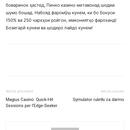
боваринок ҳастед, Пинко казино метавонад шодии
шумо бошад. Набояд фаромӯш кунем, ки бо бонуси
150% ва 250 чархҳои ройгон, имкониятҳо фароханд!
Бозигарӣ кунем ва шодиро пайдо кунем!
Article précédent
Article suivant
Magius Casino: Quick‑Hit
Symulator ruletki za darmo
Sessions per l’Edge‑Seeker