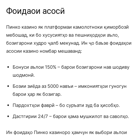
Фоидаҳои асосӣ
Пинко казино як платформаи камолотноки қиморбозӣ
мебошад, ки бо хусусиятҳо ва пешниҳодҳои аъло,
бозигарони худро ҷалб мекунад. Ин ҷо баъзе фоидаҳои
асосии казино номбар мешаванд:
Бонуси аълои 150% – барои бозигарони нав шодиву
шодмонӣ.
Бозии зиёда аз 5000 навъи – имкониятҳои гуногун
барои ҳар як бозигар.
Пардохтҳои фаврӣ – бо суръати зуд ба ҳисобҳо.
Дастгирии 24/7 – барои ҳама мушкилот ва саволҳо.
Ин фоидаҳо Пинко казиноро ҳамчун як выбори аълои