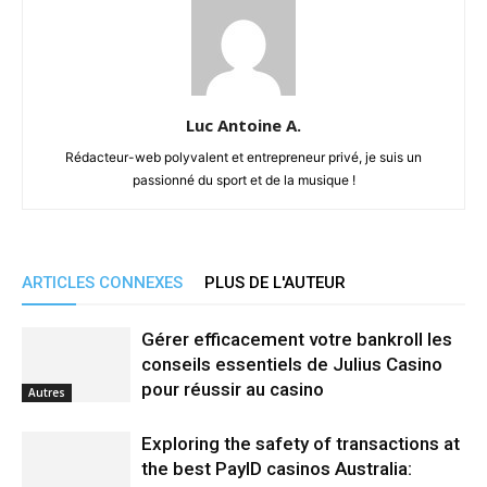
Luc Antoine A.
Rédacteur-web polyvalent et entrepreneur privé, je suis un
passionné du sport et de la musique !
ARTICLES CONNEXES
PLUS DE L'AUTEUR
Gérer efficacement votre bankroll les
conseils essentiels de Julius Casino
pour réussir au casino
Autres
Exploring the safety of transactions at
the best PayID casinos Australia: