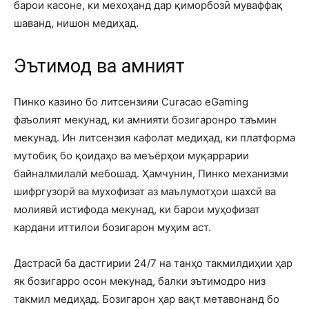
барои касоне, ки мехоҳанд дар қиморбозӣ муваффақ
шаванд, нишон медиҳад.
Эътимод ва амният
Пинко казино бо литсензияи Curacao eGaming
фаъолият мекунад, ки амнияти бозигаронро таъмин
мекунад. Ин литсензия кафолат медиҳад, ки платформа
мутобиқ бо қоидаҳо ва меъёрҳои муқаррарии
байналмилалӣ мебошад. Ҳамчунин, Пинко механизми
шифргузорӣ ва мухофизат аз маълумотҳои шахсӣ ва
молиявӣ истифода мекунад, ки барои муҳофизат
кардани иттилои бозигарон муҳим аст.
Дастрасӣ ба дастгирии 24/7 на танҳо такмилдиҳии ҳар
як бозигарро осон мекунад, балки эътимодро низ
такмил медиҳад. Бозигарон ҳар вақт метавонанд бо