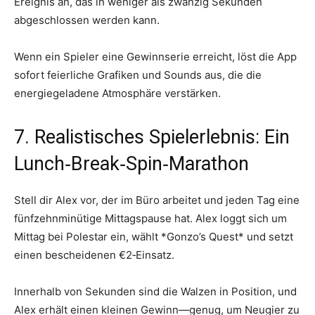
Ereignis an, das in weniger als zwanzig Sekunden
abgeschlossen werden kann.
Wenn ein Spieler eine Gewinnserie erreicht, löst die App
sofort feierliche Grafiken und Sounds aus, die die
energiegeladene Atmosphäre verstärken.
7. Realistisches Spielerlebnis: Ein
Lunch‑Break‑Spin‑Marathon
Stell dir Alex vor, der im Büro arbeitet und jeden Tag eine
fünfzehnminütige Mittagspause hat. Alex loggt sich um
Mittag bei Polestar ein, wählt *Gonzo’s Quest* und setzt
einen bescheidenen €2‑Einsatz.
Innerhalb von Sekunden sind die Walzen in Position, und
Alex erhält einen kleinen Gewinn—genug, um Neugier zu