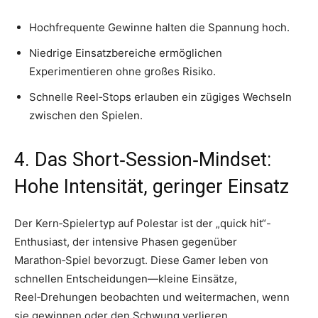
Hochfrequente Gewinne halten die Spannung hoch.
Niedrige Einsatzbereiche ermöglichen
Experimentieren ohne großes Risiko.
Schnelle Reel‑Stops erlauben ein zügiges Wechseln
zwischen den Spielen.
4. Das Short‑Session‑Mindset:
Hohe Intensität, geringer Einsatz
Der Kern‑Spielertyp auf Polestar ist der „quick hit“-
Enthusiast, der intensive Phasen gegenüber
Marathon‑Spiel bevorzugt. Diese Gamer leben von
schnellen Entscheidungen—kleine Einsätze,
Reel‑Drehungen beobachten und weitermachen, wenn
sie gewinnen oder den Schwung verlieren.