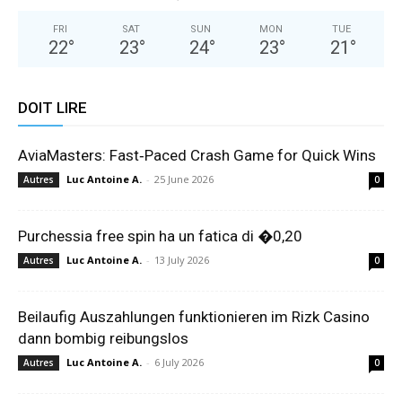
FRI
SAT
SUN
MON
TUE
22
°
23
°
24
°
23
°
21
°
DOIT LIRE
AviaMasters: Fast‑Paced Crash Game for Quick Wins
Luc Antoine A.
-
25 June 2026
Autres
0
Purchessia free spin ha un fatica di �0,20
Luc Antoine A.
-
13 July 2026
Autres
0
Beilaufig Auszahlungen funktionieren im Rizk Casino
dann bombig reibungslos
Luc Antoine A.
-
6 July 2026
Autres
0