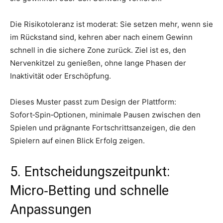
Die Risikotoleranz ist moderat: Sie setzen mehr, wenn sie
im Rückstand sind, kehren aber nach einem Gewinn
schnell in die sichere Zone zurück. Ziel ist es, den
Nervenkitzel zu genießen, ohne lange Phasen der
Inaktivität oder Erschöpfung.
Dieses Muster passt zum Design der Plattform:
Sofort‑Spin‑Optionen, minimale Pausen zwischen den
Spielen und prägnante Fortschrittsanzeigen, die den
Spielern auf einen Blick Erfolg zeigen.
5. Entscheidungszeitpunkt:
Micro‑Betting und schnelle
Anpassungen