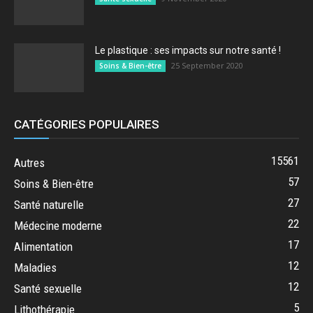
Le plastique : ses impacts sur notre santé !
25 September 2020
Soins & Bien-être
CATÉGORIES POPULAIRES
15561
Autres
57
Soins & Bien-être
27
Santé naturelle
22
Médecine moderne
17
Alimentation
12
Maladies
12
Santé sexuelle
5
Lithothérapie