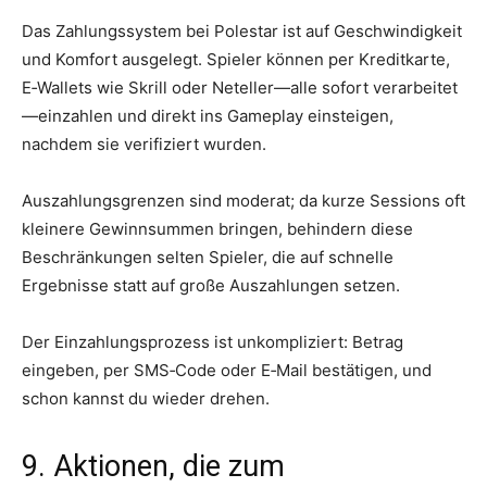
Das Zahlungssystem bei Polestar ist auf Geschwindigkeit
und Komfort ausgelegt. Spieler können per Kreditkarte,
E‑Wallets wie Skrill oder Neteller—alle sofort verarbeitet
—einzahlen und direkt ins Gameplay einsteigen,
nachdem sie verifiziert wurden.
Auszahlungsgrenzen sind moderat; da kurze Sessions oft
kleinere Gewinnsummen bringen, behindern diese
Beschränkungen selten Spieler, die auf schnelle
Ergebnisse statt auf große Auszahlungen setzen.
Der Einzahlungsprozess ist unkompliziert: Betrag
eingeben, per SMS‑Code oder E‑Mail bestätigen, und
schon kannst du wieder drehen.
9. Aktionen, die zum