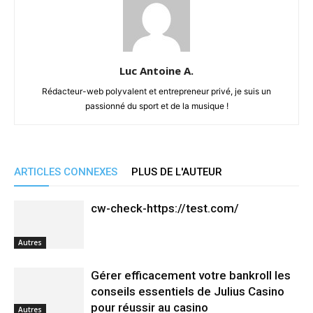
Luc Antoine A.
Rédacteur-web polyvalent et entrepreneur privé, je suis un
passionné du sport et de la musique !
ARTICLES CONNEXES
PLUS DE L'AUTEUR
cw-check-https://test.com/
Autres
Gérer efficacement votre bankroll les
conseils essentiels de Julius Casino
pour réussir au casino
Autres