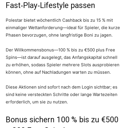
Fast‑Play‑Lifestyle passen
Polestar bietet wöchentlich Cashback bis zu 15 % mit
einmaliger Wettanforderung—ideal für Spieler, die kurze
Phasen bevorzugen, ohne langfristige Boni zu jagen.
Der Willkommensbonus—100 % bis zu €500 plus Free
Spins—ist darauf ausgelegt, das Anfangskapital schnell
zu erhöhen, sodass Spieler mehrere Slots ausprobieren
können, ohne auf Nachladungen warten zu müssen.
Diese Aktionen sind sofort nach dem Login sichtbar; es
sind keine versteckten Schritte oder lange Wartezeiten
erforderlich, um sie zu nutzen.
Bonus sichern 100 % bis zu €500