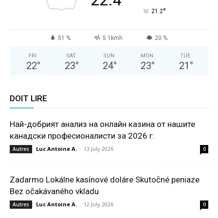
22.4
°
21.2
51 %
5.1kmh
20 %
FRI
SAT
SUN
MON
TUE
22
°
23
°
24
°
23
°
21
°
DOIT LIRE
Най-добрият анализ на онлайн казина от нашите
канадски професионалисти за 2026 г.
Luc Antoine A.
-
13 July 2026
Autres
0
Zadarmo Lokálne kasínové doláre Skutočné peniaze
Bez očakávaného vkladu
Luc Antoine A.
-
12 July 2026
Autres
0