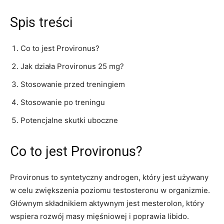
Spis treści
Co to jest Provironus?
Jak działa Provironus 25 mg?
Stosowanie przed treningiem
Stosowanie po treningu
Potencjalne skutki uboczne
Co to jest Provironus?
Provironus to syntetyczny androgen, który jest używany
w celu zwiększenia poziomu testosteronu w organizmie.
Głównym składnikiem aktywnym jest mesterolon, który
wspiera rozwój masy mięśniowej i poprawia libido.