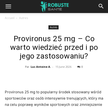
Accueil
Autres
Autres
Provironus 25 mg – Co
warto wiedzieć przed i po
jego zastosowaniu?
Par
Luc Antoine A.
-
15 June 2026
0
Provironus 25 mg to popularny środek stosowany wśród
sportowców oraz osób intensywnie trenujących, który ma
na celu poprawę wyników sportowych oraz zmniejszenie