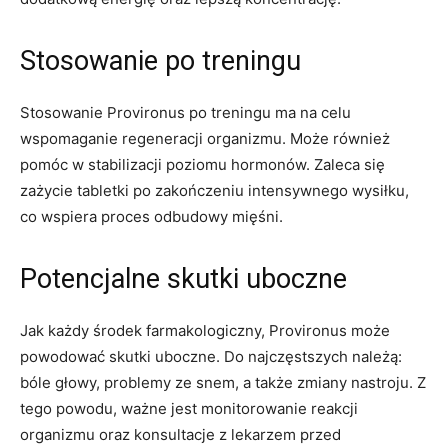
Stosowanie po treningu
Stosowanie Provironus po treningu ma na celu
wspomaganie regeneracji organizmu. Może również
pomóc w stabilizacji poziomu hormonów. Zaleca się
zażycie tabletki po zakończeniu intensywnego wysiłku,
co wspiera proces odbudowy mięśni.
Potencjalne skutki uboczne
Jak każdy środek farmakologiczny, Provironus może
powodować skutki uboczne. Do najczęstszych należą:
bóle głowy, problemy ze snem, a także zmiany nastroju. Z
tego powodu, ważne jest monitorowanie reakcji
organizmu oraz konsultacje z lekarzem przed