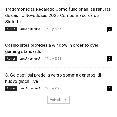
Tragamonedas Regalado Cómo funcionan las ranuras
de casino Novedosas 2026 Competir acerca de
SlotsUp
Luc Antoine A.
-
15 July 2026
Autres
0
Casino sites provides a window in order to over
gaming standards
Luc Antoine A.
-
17 July 2026
Autres
0
3. Goldbet, sul predella verso somma generosi di
nuovo giochi live
Luc Antoine A.
-
13 July 2026
Autres
0
Voir plus