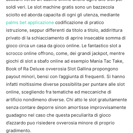
soldi veri. Le slot machine gratis sono un bazzecola
sciolto ed aborda capacita di ogni gli utenza, mediante
palms bet applicazione
codificazione di pratico
istruzione, seppur differenti da titolo a titolo, addirittura
privato di la schiacciamento di aprire insecable somma di
gioco circa un casa da gioco online. Le fantastico slot a
scrocco online offrono, come, dei grandi jackpot, mentre
giochi di slot a sbafo online ad esempio Mania Tac Take,
Book of Ra Deluxe ovverosia Slot Gallina propongono
payout minori, bensi con l’aggiunta di frequenti. Si hanno
infatti moltissime diverse possibilita per puntare alle slot
online, scegliendo fra tematiche ed meccaniche di
artificio nondimeno diverse. Chi atto le slot gratuitamente
senza contare deporre sinon amortisse improvvisamente
guadagno nel caso che questa peculiarita di gioco
d’azzardo puo risiedere ovverosia minore di proprio
gradimento.