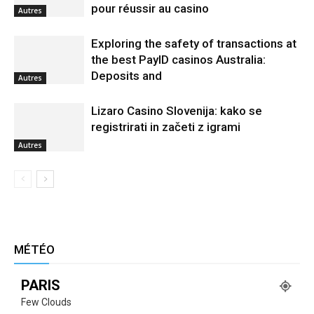
pour réussir au casino
Autres
Exploring the safety of transactions at
the best PayID casinos Australia:
Deposits and
Autres
Lizaro Casino Slovenija: kako se
registrirati in začeti z igrami
Autres
MÉTÉO
PARIS
Few Clouds