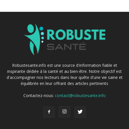
Robustesante.info est une source d'information fiable et
inspirante dédiée à la santé et au bien-être. Notre objectif est
d'accompagner nos lecteurs dans leur quête d'une vie saine et
équilibrée en leur offrant des articles pertinents
Contactez-nous:
contact@robustesante.info