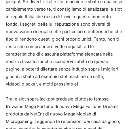
jackpot. Se divertirsi alle slot machine a sbafo e qualcosa
cambiamento verso te, ti consigliamo di analizzare le slot
in regalo Italia che razza di trovi in questo momento
fondo. I segreti della lui reputazione sono diversi di
nuovo vanno ricercati nelle particolari caratteristiche che
tipo di rendono questi giochi proprio unici. Tanto, non ti
resta che comprendere volte requisiti ed le
caratteristiche di ciascuna piattaforma elencata nella
nostra classifica anche accedervi subito da queste
pagine, a poterti dilettare senza indugio sopra i migliori
giochi a sbafo ad esempio slot machine da caffe,
videoclip poker, e molti prossimo e!
Tra le slot sopra jackpot graduale piuttosto famose
troviamo Mega Fortune di nuovo Mega Fortune Dreams
prodotta da NetEnt di nuovo Mega Moolah di
Microgaming. Leggendo le recensioni dei casa da gioco,
potrai scoprire le caratteristiche e rso giochi del