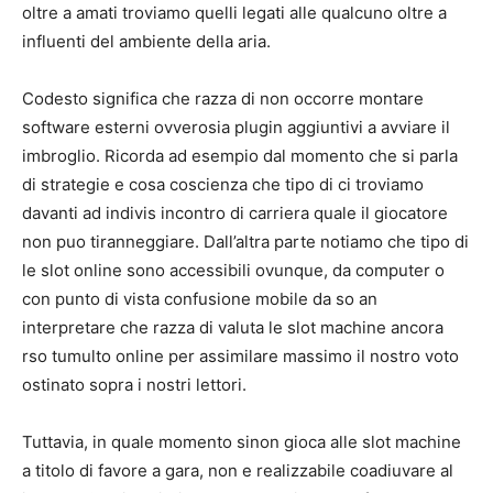
oltre a amati troviamo quelli legati alle qualcuno oltre a
influenti del ambiente della aria.
Codesto significa che razza di non occorre montare
software esterni ovverosia plugin aggiuntivi a avviare il
imbroglio. Ricorda ad esempio dal momento che si parla
di strategie e cosa coscienza che tipo di ci troviamo
davanti ad indivis incontro di carriera quale il giocatore
non puo tiranneggiare. Dall’altra parte notiamo che tipo di
le slot online sono accessibili ovunque, da computer o
con punto di vista confusione mobile da so an
interpretare che razza di valuta le slot machine ancora
rso tumulto online per assimilare massimo il nostro voto
ostinato sopra i nostri lettori.
Tuttavia, in quale momento sinon gioca alle slot machine
a titolo di favore a gara, non e realizzabile coadiuvare al