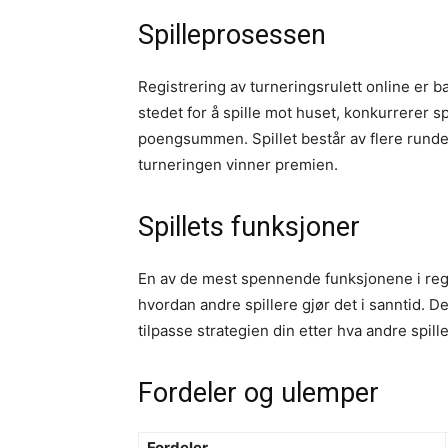
Spilleprosessen
Registrering av turneringsrulett online er ba
stedet for å spille mot huset, konkurrerer s
poengsummen. Spillet består av flere runder
turneringen vinner premien.
Spillets funksjoner
En av de mest spennende funksjonene i regis
hvordan andre spillere gjør det i sanntid. D
tilpasse strategien din etter hva andre spill
Fordeler og ulemper
Fordeler