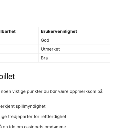
llbarhet
Brukervennlighet
seul
God
Utmerket
Bra
illet
endroit
 det noen viktige punkter du bør være oppmerksom på:
nerkjent spillmyndighet
ige tredjeparter for rettferdighet
å få en ide om casinoets omdømme