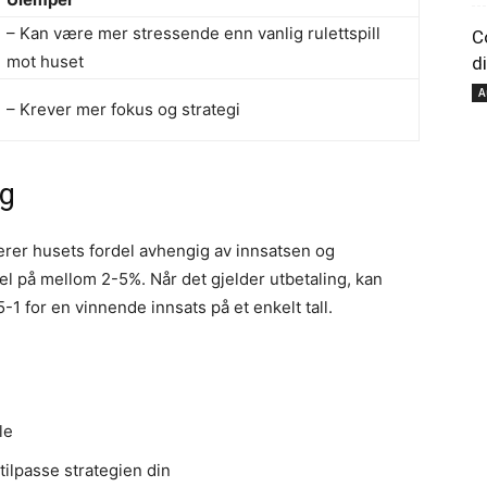
– Kan være mer stressende enn vanlig rulettspill
C
mot huset
d
pour
A
– Krever mer fokus og strategi
ng
votre
rierer husets fordel avhengig av innsatsen og
del på mellom 2-5%. Når det gjelder utbetaling, kan
1 for en vinnende innsats på et enkelt tall.
bien-
le
tilpasse strategien din