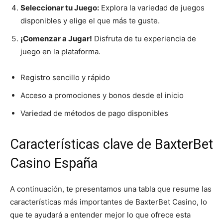
Seleccionar tu Juego:
Explora la variedad de juegos
disponibles y elige el que más te guste.
¡Comenzar a Jugar!
Disfruta de tu experiencia de
juego en la plataforma.
Registro sencillo y rápido
Acceso a promociones y bonos desde el inicio
Variedad de métodos de pago disponibles
Características clave de BaxterBet
Casino España
A continuación, te presentamos una tabla que resume las
características más importantes de BaxterBet Casino, lo
que te ayudará a entender mejor lo que ofrece esta