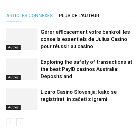
ARTICLES CONNEXES
PLUS DE L'AUTEUR
Gérer efficacement votre bankroll les
conseils essentiels de Julius Casino
pour réussir au casino
Autres
Exploring the safety of transactions at
the best PayID casinos Australia:
Deposits and
Autres
Lizaro Casino Slovenija: kako se
registrirati in začeti z igrami
Autres