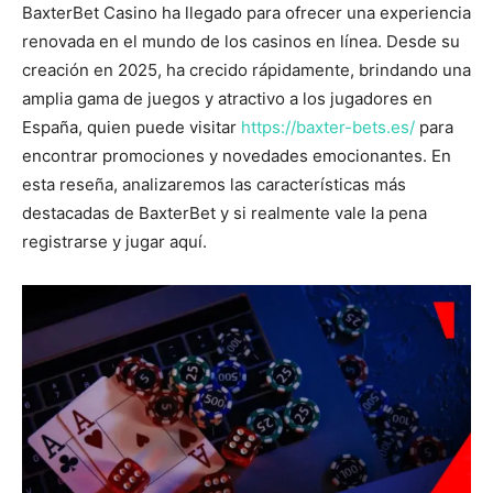
BaxterBet Casino ha llegado para ofrecer una experiencia
renovada en el mundo de los casinos en línea. Desde su
creación en 2025, ha crecido rápidamente, brindando una
amplia gama de juegos y atractivo a los jugadores en
España, quien puede visitar
https://baxter-bets.es/
para
encontrar promociones y novedades emocionantes. En
esta reseña, analizaremos las características más
destacadas de BaxterBet y si realmente vale la pena
registrarse y jugar aquí.