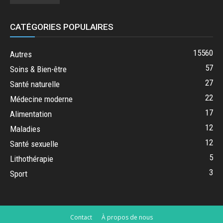
CATÉGORIES POPULAIRES
15560
Autres
57
Soins & Bien-être
27
Santé naturelle
22
Médecine moderne
17
Alimentation
12
Maladies
12
Santé sexuelle
5
Lithothérapie
3
Sport
Contact
À propos de nous