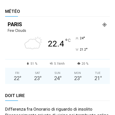
MÉTÉO
PARIS
Few Clouds
°
24
°
C
22.4
°
21.2
51 %
5.1kmh
20 %
FRI
SAT
SUN
MON
TUE
22
°
23
°
24
°
23
°
21
°
DOIT LIRE
Differenza fra Onorario di riguardo di insolito