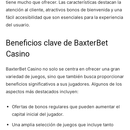
tiene mucho que ofrecer. Las características destacan la
atención al cliente, atractivos bonos de bienvenida y una
fácil accesibilidad que son esenciales para la experiencia
del usuario.
Beneficios clave de BaxterBet
Casino
BaxterBet Casino no solo se centra en ofrecer una gran
variedad de juegos, sino que también busca proporcionar
beneficios significativos a sus jugadores. Algunos de los
aspectos más destacados incluyen:
Ofertas de bonos regulares que pueden aumentar el
capital inicial del jugador.
Una amplia selección de juegos que incluye tanto