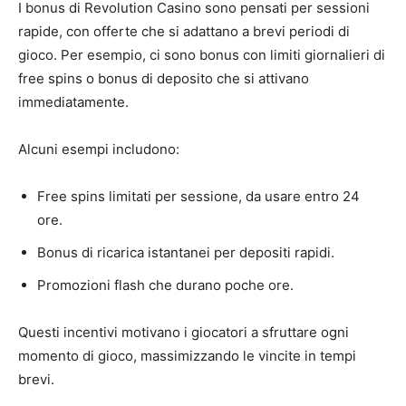
I bonus di Revolution Casino sono pensati per sessioni
rapide, con offerte che si adattano a brevi periodi di
gioco. Per esempio, ci sono bonus con limiti giornalieri di
free spins o bonus di deposito che si attivano
immediatamente.
Alcuni esempi includono:
Free spins limitati per sessione, da usare entro 24
ore.
Bonus di ricarica istantanei per depositi rapidi.
Promozioni flash che durano poche ore.
Questi incentivi motivano i giocatori a sfruttare ogni
momento di gioco, massimizzando le vincite in tempi
brevi.