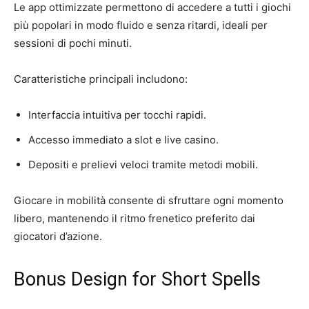
Le app ottimizzate permettono di accedere a tutti i giochi
più popolari in modo fluido e senza ritardi, ideali per
sessioni di pochi minuti.
Caratteristiche principali includono:
Interfaccia intuitiva per tocchi rapidi.
Accesso immediato a slot e live casino.
Depositi e prelievi veloci tramite metodi mobili.
Giocare in mobilità consente di sfruttare ogni momento
libero, mantenendo il ritmo frenetico preferito dai
giocatori d’azione.
Bonus Design for Short Spells