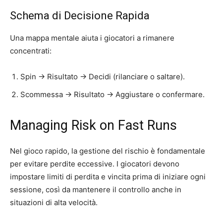
Schema di Decisione Rapida
Una mappa mentale aiuta i giocatori a rimanere
concentrati:
Spin → Risultato → Decidi (rilanciare o saltare).
Scommessa → Risultato → Aggiustare o confermare.
Managing Risk on Fast Runs
Nel gioco rapido, la gestione del rischio è fondamentale
per evitare perdite eccessive. I giocatori devono
impostare limiti di perdita e vincita prima di iniziare ogni
sessione, così da mantenere il controllo anche in
situazioni di alta velocità.