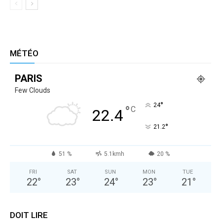
MÉTÉO
PARIS
Few Clouds
°
24
°
C
22.4
°
21.2
51 %
5.1kmh
20 %
FRI
SAT
SUN
MON
TUE
22
°
23
°
24
°
23
°
21
°
DOIT LIRE