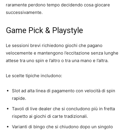
raramente perdono tempo decidendo cosa giocare
successivamente.
Game Pick & Playstyle
Le sessioni brevi richiedono giochi che pagano
velocemente e mantengono l’eccitazione senza lunghe
attese tra uno spin e l’altro o tra una mano e l’altra.
Le scelte tipiche includono:
Slot ad alta linea di pagamento con velocità di spin
rapide.
Tavoli di live dealer che si concludono più in fretta
rispetto ai giochi di carte tradizionali.
Varianti di bingo che si chiudono dopo un singolo