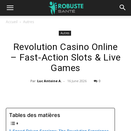
Accueil
Autres
Autres
Revolution Casino Online
– Fast‑Action Slots & Live
Games
Par
Luc Antoine A.
-
16 June 2026
0
Tables des matières
Speed‑Driven Sessions: The Revolution Experience