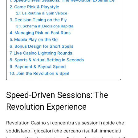
Game Pick & Playstyle
La Routine di Spin Veloce
Decision Timing on the Fly
Schema di Decisione Rapida
Managing Risk on Fast Runs
Mobile Play on the Go
Bonus Design for Short Spells
Live Casino Lightning Rounds
Sports & Virtual Betting in Seconds
Payment & Payout Speed
Join the Revolution & Spin!
Speed‑Driven Sessions: The
Revolution Experience
Revolution Casino si concentra su sessioni rapide che
soddisfano i giocatori che cercano risultati immediati