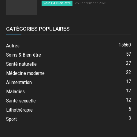
25 September 2020
Soins & Bien-être
CATÉGORIES POPULAIRES
15560
Autres
57
Soins & Bien-être
27
Santé naturelle
22
Médecine moderne
17
Alimentation
12
Maladies
12
Santé sexuelle
5
Lithothérapie
3
Sport