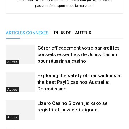
passionné du sport et de la musique !
ARTICLES CONNEXES
PLUS DE L'AUTEUR
Gérer efficacement votre bankroll les
conseils essentiels de Julius Casino
pour réussir au casino
Autres
Exploring the safety of transactions at
the best PayID casinos Australia:
Deposits and
Autres
Lizaro Casino Slovenija: kako se
registrirati in začeti z igrami
Autres