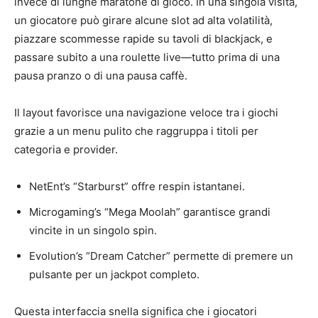
invece di lunghe maratone di gioco. In una singola visita,
un giocatore può girare alcune slot ad alta volatilità,
piazzare scommesse rapide su tavoli di blackjack, e
passare subito a una roulette live—tutto prima di una
pausa pranzo o di una pausa caffè.
Il layout favorisce una navigazione veloce tra i giochi
grazie a un menu pulito che raggruppa i titoli per
categoria e provider.
NetEnt’s “Starburst” offre respin istantanei.
Microgaming’s “Mega Moolah” garantisce grandi
vincite in un singolo spin.
Evolution’s “Dream Catcher” permette di premere un
pulsante per un jackpot completo.
Questa interfaccia snella significa che i giocatori