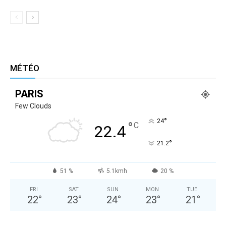
MÉTÉO
PARIS
Few Clouds
°
24
°
C
22.4
°
21.2
51 %
5.1kmh
20 %
FRI
SAT
SUN
MON
TUE
22
°
23
°
24
°
23
°
21
°