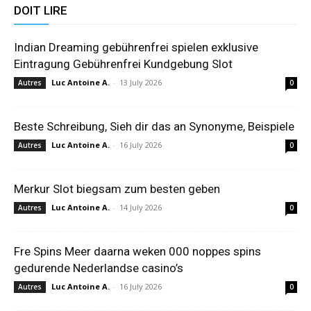
DOIT LIRE
Indian Dreaming gebührenfrei spielen exklusive
Eintragung Gebührenfrei Kundgebung Slot
Luc Antoine A.
-
13 July 2026
Autres
0
Beste Schreibung, Sieh dir das an Synonyme, Beispiele
Luc Antoine A.
-
16 July 2026
Autres
0
Merkur Slot biegsam zum besten geben
Luc Antoine A.
-
14 July 2026
Autres
0
Fre Spins Meer daarna weken 000 noppes spins
gedurende Nederlandse casino’s
Luc Antoine A.
-
16 July 2026
Autres
0