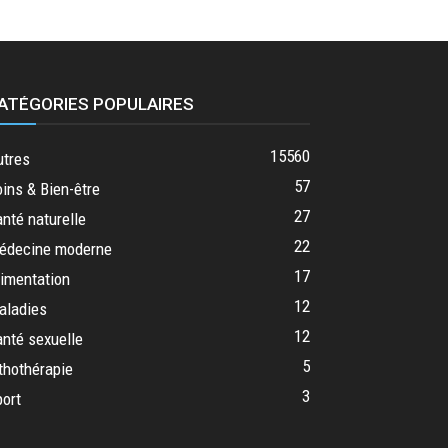
ATÉGORIES POPULAIRES
15560
utres
57
ins & Bien-être
27
nté naturelle
22
édecine moderne
17
imentation
12
aladies
12
nté sexuelle
5
thothérapie
3
ort