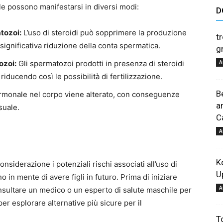
chile possono manifestarsi in diversi modi:
D
astuces
tozoi:
L’uso di steroidi può sopprimere la produzione
t
significativa riduzione della conta spermatica.
g
ozoi:
Gli spermatozoi prodotti in presenza di steroidi
A
iducendo così le possibilità di fertilizzazione.
B
ormonale nel corpo viene alterato, con conseguenze
et
a
suale.
C
A
Κ
siderazione i potenziali rischi associati all’uso di
U
conseils
 in mente di avere figli in futuro. Prima di iniziare
A
consultare un medico o un esperto di salute maschile per
r esplorare alternative più sicure per il
T