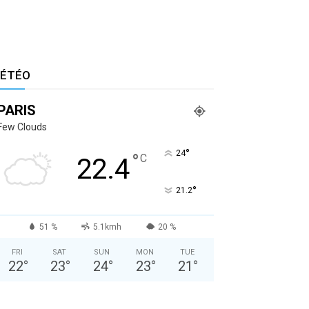
ÉTÉO
PARIS
Few Clouds
°
24
°
C
22.4
°
21.2
51 %
5.1kmh
20 %
FRI
SAT
SUN
MON
TUE
22
°
23
°
24
°
23
°
21
°