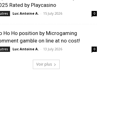
025 Rated by Playcasino
Luc Antoine A.
-
15 July 2026
utres
0
o Ho Ho position by Microgaming
omment gamble on line at no cost!
Luc Antoine A.
-
13 July 2026
utres
0
Voir plus