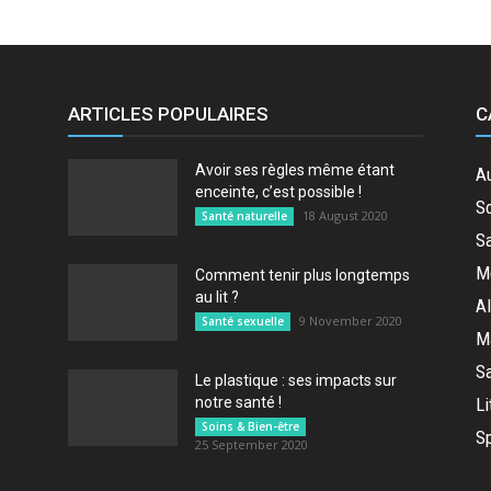
ARTICLES POPULAIRES
C
seul
Avoir ses règles même étant
A
enceinte, c’est possible !
So
18 August 2020
Santé naturelle
Sa
M
Comment tenir plus longtemps
au lit ?
Al
endroit
9 November 2020
Santé sexuelle
M
Sa
Le plastique : ses impacts sur
notre santé !
Li
Soins & Bien-être
Sp
25 September 2020