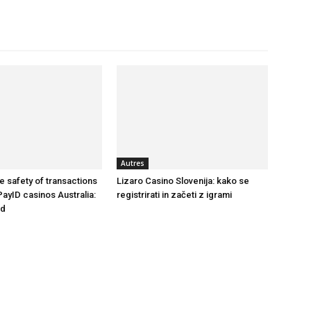
être
Autres
en
e safety of transactions
Lizaro Casino Slovenija: kako se
PayID casinos Australia:
registrirati in začeti z igrami
nd
un