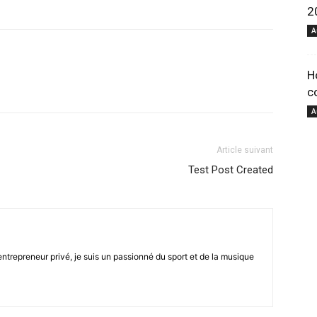
2
A
pour
H
c
A
Article suivant
votre
Test Post Created
trepreneur privé, je suis un passionné du sport et de la musique
bien-