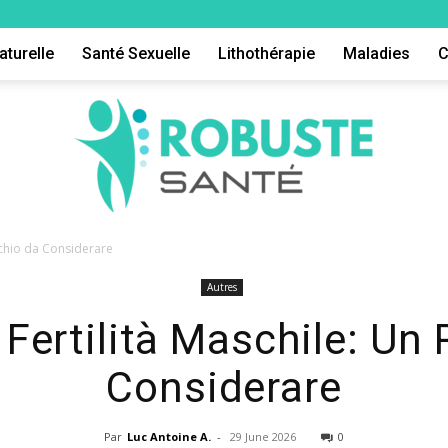
aturelle
Santé Sexuelle
Lithothérapie
Maladies
C
ischio da Considerare
Autres
Robuste
 Fertilità Maschile: Un
Considerare
Par
Luc Antoine A.
-
29 June 2026
0