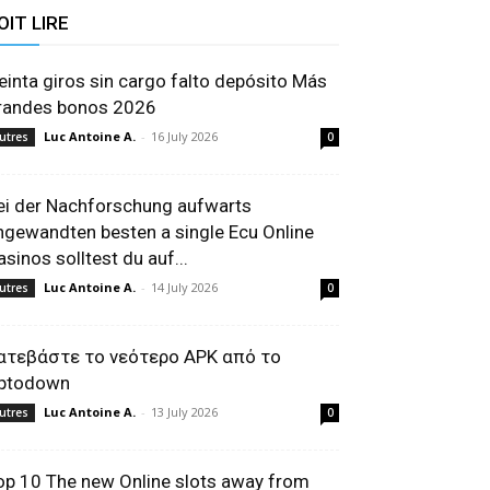
OIT LIRE
reinta giros sin cargo falto depósito Más
randes bonos 2026
Luc Antoine A.
-
16 July 2026
utres
0
ei der Nachforschung aufwarts
ngewandten besten a single Ecu Online
asinos solltest du auf...
Luc Antoine A.
-
14 July 2026
utres
0
ατεβάστε το νεότερο APK από το
ptodown
Luc Antoine A.
-
13 July 2026
utres
0
op 10 The new Online slots away from