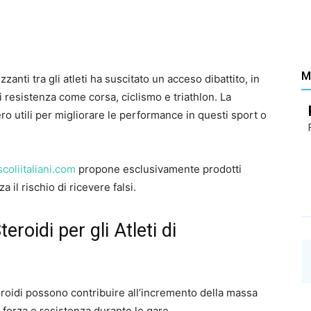
Santé
M
zzanti tra gli atleti ha suscitato un acceso dibattito, in
i resistenza come corsa, ciclismo e triathlon. La
–
ro utili per migliorare le performance in questi sport o
coliitaliani.com
propone esclusivamente prodotti
 il rischio di ricevere falsi.
Les
eroidi per gli Atleti di
eroidi possono contribuire all’incremento della massa
 forza e resistenza durante le gare.