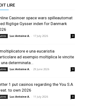
OIT LIRE
nline Casinoer space wars spilleautomat
ed Rigtige Gysser inden for Danmark
026
Luc Antoine A.
-
17 July 2026
utres
0
l moltiplicatore e una eucaristia
articolare ad esempio moltiplica le vincite
i una determinata...
Luc Antoine A.
-
29 June 2026
utres
0
etter 1 put casinos regarding the You S.A
reat. to own 2026
Luc Antoine A.
-
11 July 2026
utres
0