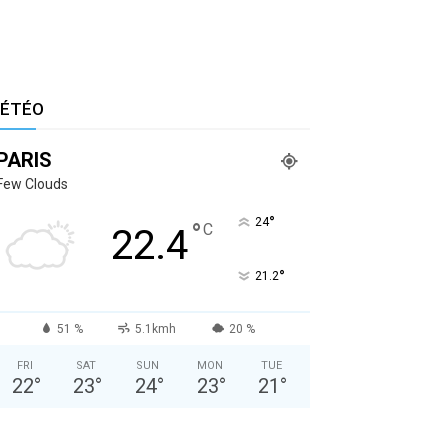
ÉTÉO
PARIS
Few Clouds
°
24
°
C
22.4
°
21.2
51 %
5.1kmh
20 %
FRI
SAT
SUN
MON
TUE
22
°
23
°
24
°
23
°
21
°