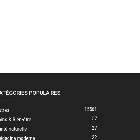
ATÉGORIES POPULAIRES
15561
utres
57
ins & Bien-être
27
nté naturelle
22
édecine moderne