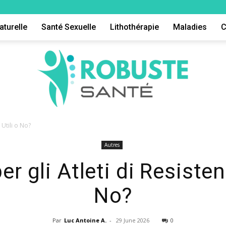
aturelle
Santé Sexuelle
Lithothérapie
Maladies
C
 Utili o No?
Autres
Robuste
er gli Atleti di Resisten
No?
Par
Luc Antoine A.
-
29 June 2026
0