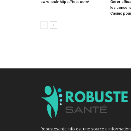
cw-check-https://test.com/
Gérer effic
les conseils
Casino pour
Robustesante.info est une source d'information