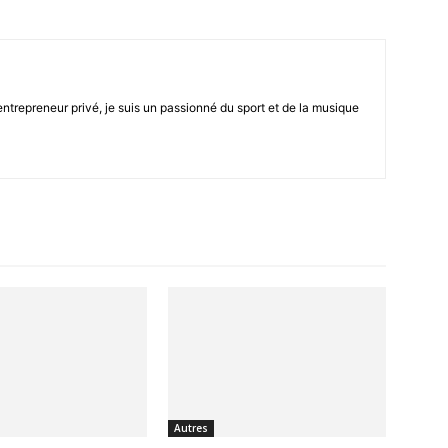
être
trepreneur privé, je suis un passionné du sport et de la musique
en
un
Autres