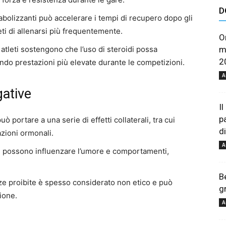
D
astuces
nabolizzanti può accelerare i tempi di recupero dopo gli
eti di allenarsi più frequentemente.
O
atleti sostengono che l’uso di steroidi possa
m
2
ndo prestazioni più elevate durante le competizioni.
A
ative
et
I
p
uò portare a una serie di effetti collaterali, tra cui
d
azioni ormonali.
A
di possono influenzare l’umore e comportamenti,
B
conseils
ze proibite è spesso considerato non etico e può
g
ione.
A