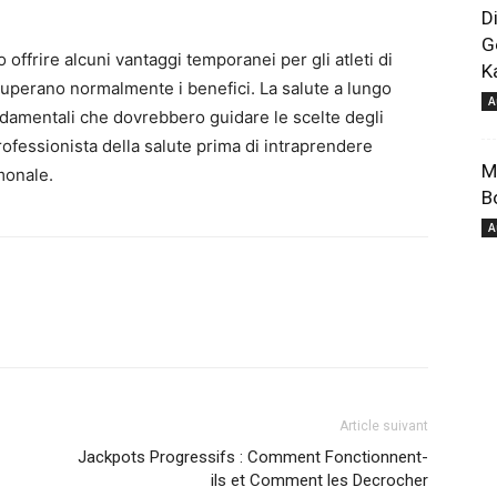
D
G
offrire alcuni vantaggi temporanei per gli atleti di
K
pour
zo superano normalmente i benefici. La salute a lungo
A
ondamentali che dovrebbero guidare le scelte degli
ofessionista della salute prima di intraprendere
M
monale.
B
A
votre
Article suivant
bien-
Jackpots Progressifs : Comment Fonctionnent-
ils et Comment les Decrocher