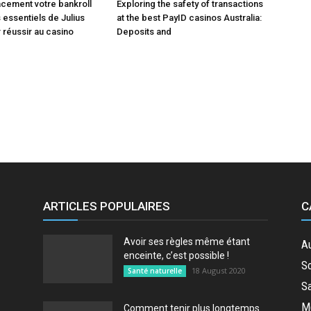
acement votre bankroll
Exploring the safety of transactions
 essentiels de Julius
at the best PayID casinos Australia:
 réussir au casino
Deposits and
seul
endroit
ARTICLES POPULAIRES
C
Avoir ses règles même étant
A
enceinte, c’est possible !
So
18 August 2020
Santé naturelle
Sa
M
Comment tenir plus longtemps