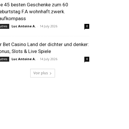
ie 45 besten Geschenke zum 60
eburtstag F.A wohnhaft.zwerk.
aufkompass
Luc Antoine A.
-
14 July 2026
utres
0
r Bet Casino Land der dichter und denker:
onus, Slots & Live Spiele
Luc Antoine A.
-
14 July 2026
utres
0
Voir plus