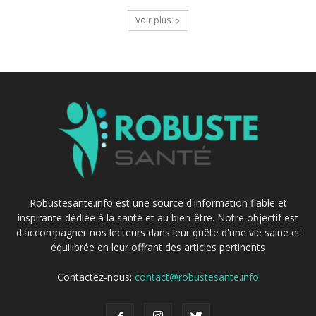
Voir plus
Robustesante.info est une source d'information fiable et
inspirante dédiée à la santé et au bien-être. Notre objectif est
d'accompagner nos lecteurs dans leur quête d'une vie saine et
équilibrée en leur offrant des articles pertinents
Contactez-nous:
contact@robustesante.info