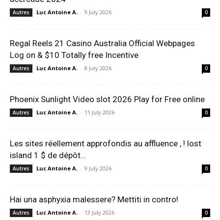
Luc Antoine A.
-
9 July 2026
Autres
0
Regal Reels 21 Casino Australia Official Webpages
Log on & $10 Totally free Incentive
Luc Antoine A.
-
8 July 2026
Autres
0
Phoenix Sunlight Video slot 2026 Play for Free online
Luc Antoine A.
-
11 July 2026
Autres
0
Les sites réellement approfondis au affluence , ! lost
island 1 $ de dépôt...
Luc Antoine A.
-
9 July 2026
Autres
0
Hai una asphyxia malessere? Mettiti in contro!
Luc Antoine A.
-
13 July 2026
Autres
0