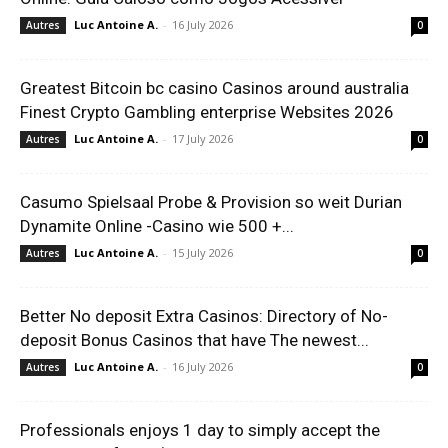
Luc Antoine A.
-
16 July 2026
Autres
0
Greatest Bitcoin bc casino Casinos around australia
Finest Crypto Gambling enterprise Websites 2026
Luc Antoine A.
-
17 July 2026
Autres
0
Casumo Spielsaal Probe & Provision so weit Durian
Dynamite Online -Casino wie 500 +...
Luc Antoine A.
-
15 July 2026
Autres
0
Better No deposit Extra Casinos: Directory of No-
deposit Bonus Casinos that have The newest...
Luc Antoine A.
-
16 July 2026
Autres
0
Professionals enjoys 1 day to simply accept the