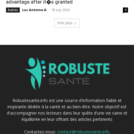
advantage after it�s granted
Luc Antoine A.
-
18 July 2026
Autres
0
Voir plus
Robustesante.info est une source d'information fiable et
inspirante dédiée à la santé et au bien-être. Notre objectif est
d'accompagner nos lecteurs dans leur quête d'une vie saine et
équilibrée en leur offrant des articles pertinents
Contactez-nous:
contact@robustesante.info