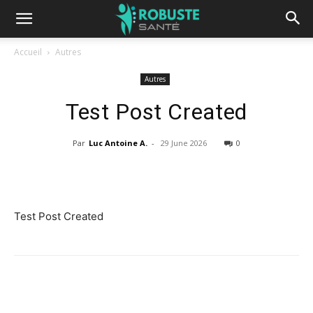
Accueil
Autres
Autres
Test Post Created
Par
Luc Antoine A.
-
29 June 2026
0
Test Post Created