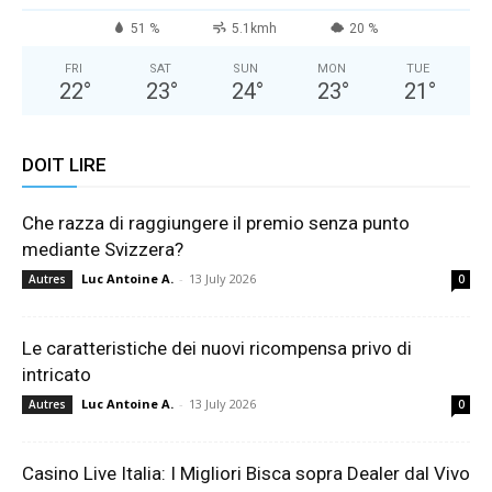
51 %
5.1kmh
20 %
FRI
SAT
SUN
MON
TUE
22
°
23
°
24
°
23
°
21
°
DOIT LIRE
Che razza di raggiungere il premio senza punto
mediante Svizzera?
Luc Antoine A.
-
13 July 2026
Autres
0
Le caratteristiche dei nuovi ricompensa privo di
intricato
Luc Antoine A.
-
13 July 2026
Autres
0
Casino Live Italia: I Migliori Bisca sopra Dealer dal Vivo