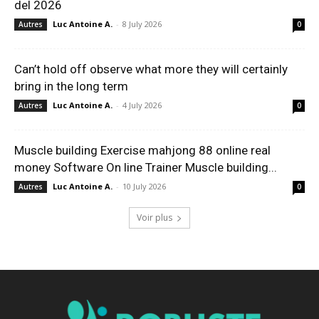
del 2026
Luc Antoine A.
-
8 July 2026
Autres
0
Can’t hold off observe what more they will certainly
bring in the long term
Luc Antoine A.
-
4 July 2026
Autres
0
Muscle building Exercise mahjong 88 online real
money Software On line Trainer Muscle building...
Luc Antoine A.
-
10 July 2026
Autres
0
Voir plus