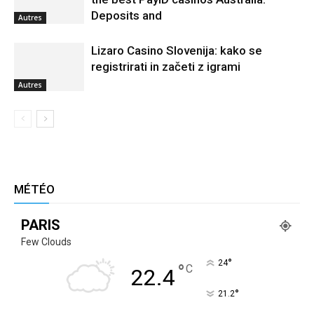
Deposits and
Autres
Lizaro Casino Slovenija: kako se
registrirati in začeti z igrami
Autres
MÉTÉO
PARIS
Few Clouds
°
24
°
C
22.4
°
21.2