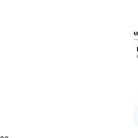
Santé
M
–
Les