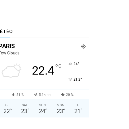
ÉTÉO
PARIS
Few Clouds
°
24
°
C
22.4
°
21.2
51 %
5.1kmh
20 %
FRI
SAT
SUN
MON
TUE
22
°
23
°
24
°
23
°
21
°