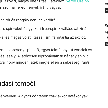
gú a rövid, magas intenzitású játékhoz.
Verde Casino
e
az azonnali eredmények iránti vágyat.
A
pour
éseiről és reagáló bonusz köröiről.
S
rs spin-eket és gyakori free‑spin kiváltásokat kínál.
s
Te
al és magas volatilitással, ami fenntartja az akciót.
A
znek: alacsony spin idő, egyértelmű payout vonalak és
votre
erési esély. A játékosok kipróbálhatnak néhány spin-t,
ítva, hogy minden játék megfeleljen a sebesség iránti
gadási tempót
bien-
gényelnek. A gyors döntések csak akkor hatékonyak,