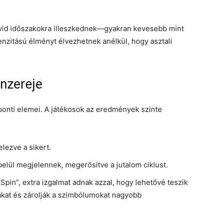
vid időszakokra illeszkednek—gyakran kevesebb mint
nzitású élményt élvezhetnek anélkül, hogy asztali
onzereje
ponti elemei. A játékosok az eredmények szinte
elezve a sikert.
elül megjelennek, megerősítve a jutalom ciklust.
Spin”, extra izgalmat adnak azzal, hogy lehetővé teszik
sákat és zárolják a szimbólumokat nagyobb