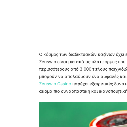
Ο κόσμος των διαδικτυακών καζίνων έχει ε
Zeuswin είναι μια από τις πλατφόρμες που 
περισσότερους από 3.000 τίτλους παιχνιδι
μπορούν να απολαύσουν ένα ασφαλές και 
Zeuswin Casino
παρέχει εξαιρετικές δυνατ
ακόμα πιο συναρπαστική και ικανοποιητική