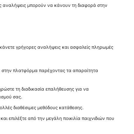
ρες αναλήψεις μπορούν να κάνουν τη διαφορά στην
être
κάνετε γρήγορες αναλήψεις και ασφαλείς πληρωμές
 στην πλατφόρμα παρέχοντας τα απαραίτητα
en
ώστε τη διαδικασία επαλήθευσης για να
ασμού σας.
πολλές διαθέσιμες μεθόδους κατάθεσης.
και επιλέξτε από την μεγάλη ποικιλία παιχνιδιών που
un