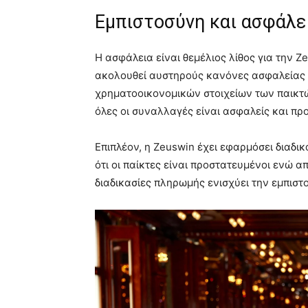
Εμπιστοσύνη και ασφάλε
Η ασφάλεια είναι θεμέλιος λίθος για την Z
ακολουθεί αυστηρούς κανόνες ασφαλείας 
χρηματοοικονομικών στοιχείων των παικτώ
όλες οι συναλλαγές είναι ασφαλείς και πρ
Επιπλέον, η Zeuswin έχει εφαρμόσει διαδικ
ότι οι παίκτες είναι προστατευμένοι ενώ α
διαδικασίες πληρωμής ενισχύει την εμπισ