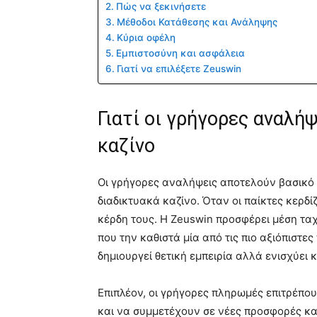
Πώς να ξεκινήσετε
Μέθοδοι Κατάθεσης και Ανάληψης
Κύρια οφέλη
Εμπιστοσύνη και ασφάλεια
Γιατί να επιλέξετε Zeuswin
Γιατί οι γρήγορες αναλήψ
καζίνο
Οι γρήγορες αναλήψεις αποτελούν βασικό 
διαδικτυακά καζίνο. Όταν οι παίκτες κερ
κέρδη τους. Η Zeuswin προσφέρει μέση τα
που την καθιστά μία από τις πιο αξιόπιστε
δημιουργεί θετική εμπειρία αλλά ενισχύει 
Επιπλέον, οι γρήγορες πληρωμές επιτρέπου
και να συμμετέχουν σε νέες προσφορές και