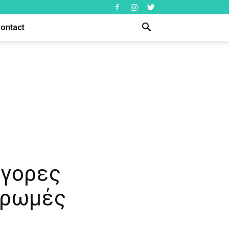
ontact
ήγορες
ηρωμές