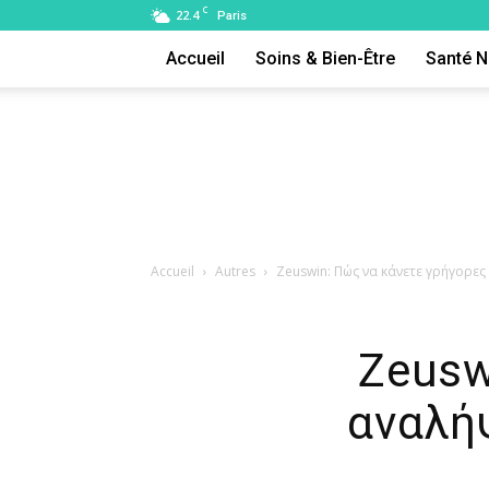
C
22.4
Paris
Accueil
Soins & Bien-Être
Santé N
Accueil
Autres
Zeuswin: Πώς να κάνετε γρήγορες
Zeusw
αναλή