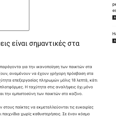
p
e
pour
A
H
A
εις είναι σημαντικές στα
votre
παράγοντα για την ικανοποίηση των παικτών στα
δίζουν, αναμένουν να έχουν γρήγορη πρόσβαση στα
χύτητα επεξεργασίας πληρωμών μόλις 18 λεπτά, κάτι
ς πλατφόρμες. Η ταχύτητα στις αναλήψεις όχι μόνο
και την εμπιστοσύνη των παικτών στο καζίνο.
bien-
ν στους παίκτες να εκμεταλλεύονται τις ευκαιρίες
 παιχνίδια χωρίς καθυστερήσεις. Σε έναν κόσμο