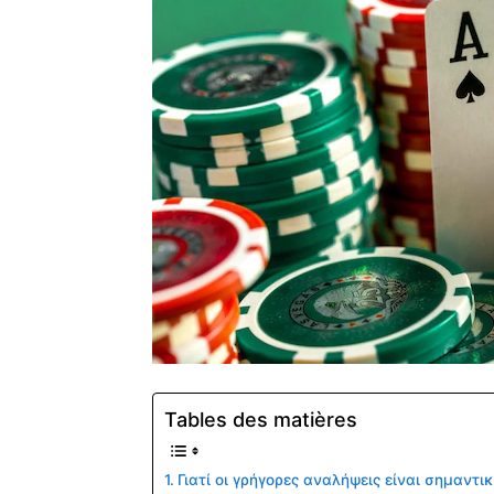
Tables des matières
Γιατί οι γρήγορες αναλήψεις είναι σημαντι