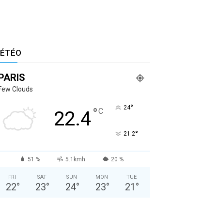
ÉTÉO
PARIS
Few Clouds
°
24
°
C
22.4
°
21.2
51 %
5.1kmh
20 %
FRI
SAT
SUN
MON
TUE
22
°
23
°
24
°
23
°
21
°