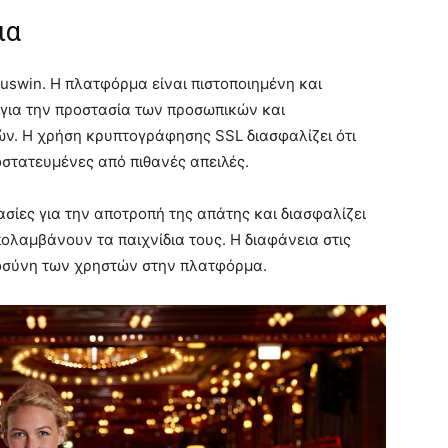
ια
euswin. Η πλατφόρμα είναι πιστοποιημένη και
για την προστασία των προσωπικών και
ν. Η χρήση κρυπτογράφησης SSL διασφαλίζει ότι
οστατευμένες από πιθανές απειλές.
ασίες για την αποτροπή της απάτης και διασφαλίζει
πολαμβάνουν τα παιχνίδια τους. Η διαφάνεια στις
τοσύνη των χρηστών στην πλατφόρμα.